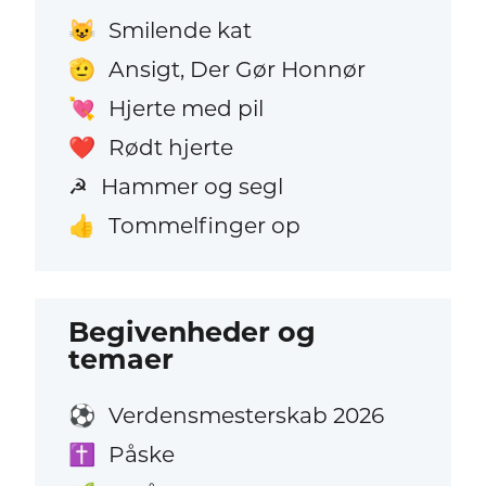
Smilende kat
😺
Ansigt, Der Gør Honnør
🫡
Hjerte med pil
💘
Rødt hjerte
❤️
Hammer og segl
☭
Tommelfinger op
👍
Begivenheder og
temaer
Verdensmesterskab 2026
⚽
Påske
✝️