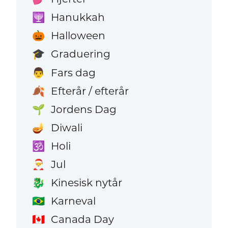
Hanukkah
🕎
Halloween
🎃
Graduering
🎓
Fars dag
👨
Efterår / efterår
🍂
Jordens Dag
🌱
Diwali
🪔
Holi
🕉️
Jul
🎅
Kinesisk nytår
🐉
Karneval
🇧🇷
Canada Day
🇨🇦