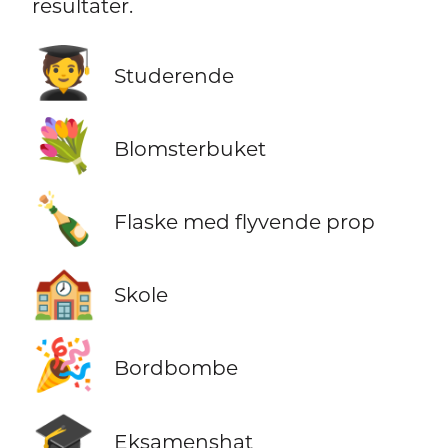
resultater.
🧑‍🎓
Studerende
💐
Blomsterbuket
🍾
Flaske med flyvende prop
🏫
Skole
🎉
Bordbombe
🎓
Eksamenshat