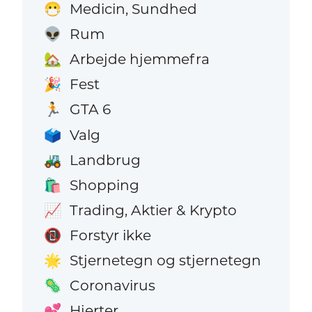
Medicin, Sundhed
😷
Rum
👽
Arbejde hjemmefra
🏡
Fest
🎉
GTA 6
🏃
Valg
🗳️
Landbrug
🚜
Shopping
🛍️
Trading, Aktier & Krypto
📈
Forstyr ikke
📵
Stjernetegn og stjernetegn
🌟
Coronavirus
🦠
Hjerter
💕