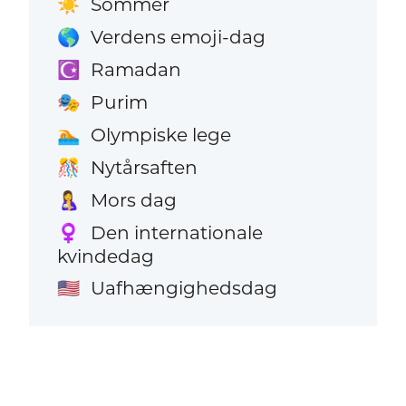
Sommer
☀️
Verdens emoji-dag
🌎
Ramadan
☪️
Purim
🎭
Olympiske lege
🏊
Nytårsaften
🎊
Mors dag
🤱
Den internationale
♀️
kvindedag
Uafhængighedsdag
🇺🇸