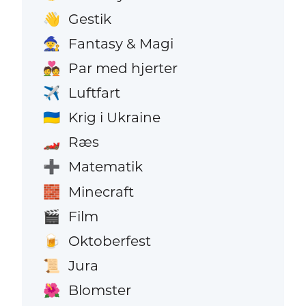
Gestik
👋
Fantasy & Magi
🧙
Par med hjerter
💑
Luftfart
✈️
Krig i Ukraine
🇺🇦
Ræs
🏎️
Matematik
➕
Minecraft
🧱
Film
🎬
Oktoberfest
🍺
Jura
📜
Blomster
🌺