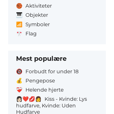
Aktiviteter
🏀
Objekter
🎹
Symboler
📶
Flag
🎌
Mest populære
Forbudt for under 18
🔞
Pengepose
💰
Helende hjerte
❤️‍🩹
Kiss - Kvinde: Lys
👩🏻‍❤️‍💋‍👩
hudfarve, Kvinde: Uden
Hudfarve