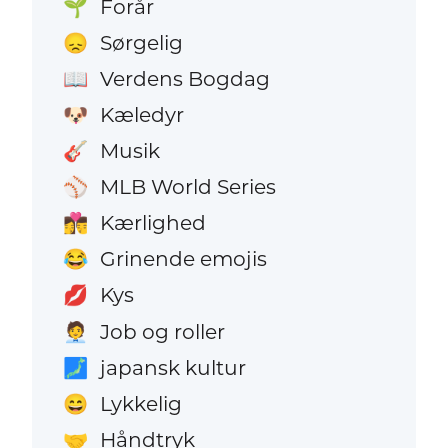
Forår
🌱
Sørgelig
😞
Verdens Bogdag
📖
Kæledyr
🐶
Musik
🎸
MLB World Series
⚾
Kærlighed
👩‍❤️‍💋‍👨
Grinende emojis
😂
Kys
💋
Job og roller
🧑‍💼
japansk kultur
🗾
Lykkelig
😄
Håndtryk
🤝