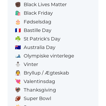
Black Lives Matter
✊🏿
Black Friday
🛍️
Fødselsdag
🎂
Bastille Day
🇫🇷
St Patrick's Day
☘️
Australia Day
🇦🇺
Olympiske vinterlege
🎿
Vinter
⛄
Bryllup / Ægteskab
👰
Valentinsdag
💘
Thanksgiving
🦃
Super Bowl
🏈