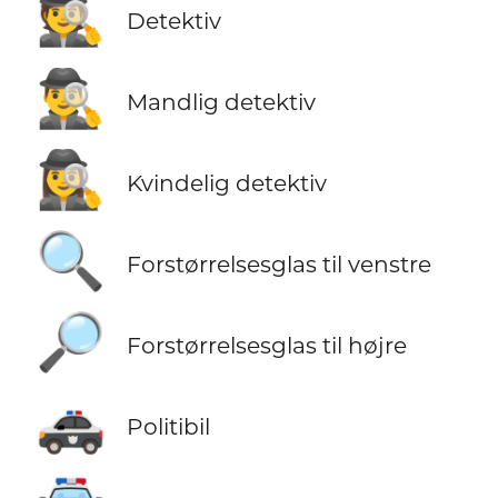
🕵️
Detektiv
🕵️‍♂️
Mandlig detektiv
🕵️‍♀️
Kvindelig detektiv
🔍
Forstørrelsesglas til venstre
🔎
Forstørrelsesglas til højre
🚓
Politibil