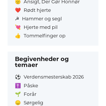
Ansigt, Der Gør Honnør
🫡
Rødt hjerte
❤️
Hammer og segl
☭
Hjerte med pil
💘
Tommelfinger op
👍
Begivenheder og
temaer
Verdensmesterskab 2026
⚽
Påske
✝️
Forår
🌱
Sørgelig
😞