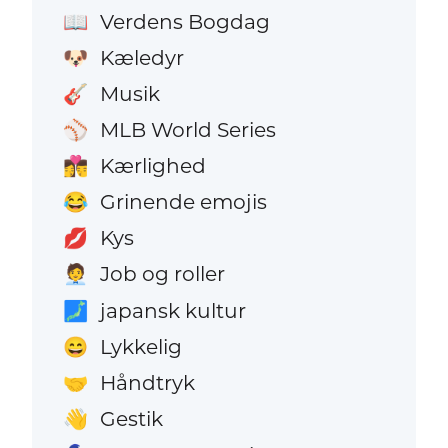
Verdens Bogdag
📖
Kæledyr
🐶
Musik
🎸
MLB World Series
⚾
Kærlighed
👩‍❤️‍💋‍👨
Grinende emojis
😂
Kys
💋
Job og roller
🧑‍💼
japansk kultur
🗾
Lykkelig
😄
Håndtryk
🤝
Gestik
👋