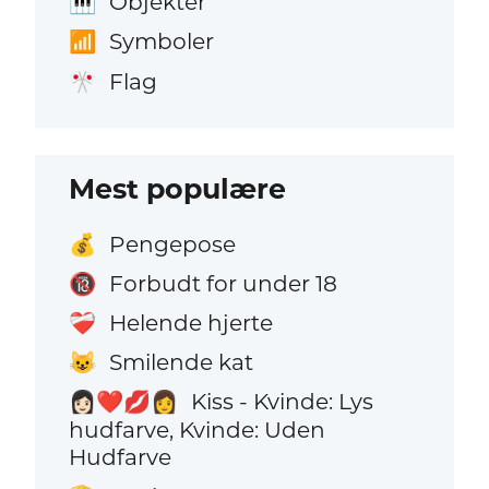
Objekter
🎹
Symboler
📶
Flag
🎌
Mest populære
Pengepose
💰
Forbudt for under 18
🔞
Helende hjerte
❤️‍🩹
Smilende kat
😺
Kiss - Kvinde: Lys
👩🏻‍❤️‍💋‍👩
hudfarve, Kvinde: Uden
Hudfarve