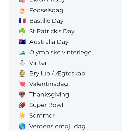
Fødselsdag
🎂
Bastille Day
🇫🇷
St Patrick's Day
☘️
Australia Day
🇦🇺
Olympiske vinterlege
🎿
Vinter
⛄
Bryllup / Ægteskab
👰
Valentinsdag
💘
Thanksgiving
🦃
Super Bowl
🏈
Sommer
☀️
Verdens emoji-dag
🌎