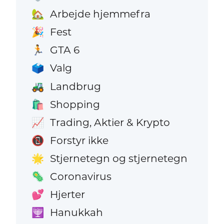
Arbejde hjemmefra
🏡
Fest
🎉
GTA 6
🏃
Valg
🗳️
Landbrug
🚜
Shopping
🛍️
Trading, Aktier & Krypto
📈
Forstyr ikke
📵
Stjernetegn og stjernetegn
🌟
Coronavirus
🦠
Hjerter
💕
Hanukkah
🕎