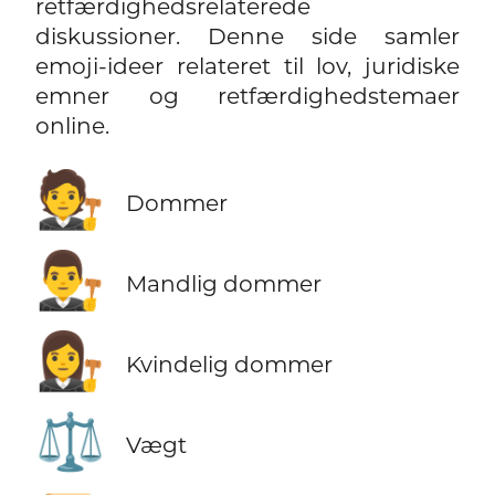
retfærdighedsrelaterede
diskussioner. Denne side samler
emoji-ideer relateret til lov, juridiske
emner og retfærdighedstemaer
online.
🧑‍⚖️
Dommer
👨‍⚖️
Mandlig dommer
👩‍⚖️
Kvindelig dommer
⚖️
Vægt