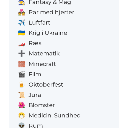
Fantasy & Magi
🧙
Par med hjerter
💑
Luftfart
✈️
Krig i Ukraine
🇺🇦
Ræs
🏎️
Matematik
➕
Minecraft
🧱
Film
🎬
Oktoberfest
🍺
Jura
📜
Blomster
🌺
Medicin, Sundhed
😷
Rum
👽