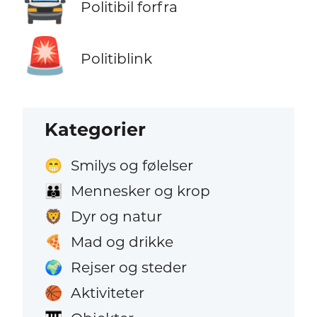
🚔
Politibil forfra
🚨
Politiblink
Kategorier
Smilys og følelser
😁
Mennesker og krop
👪
Dyr og natur
🦁
Mad og drikke
🍕
Rejser og steder
🌍
Aktiviteter
🏀