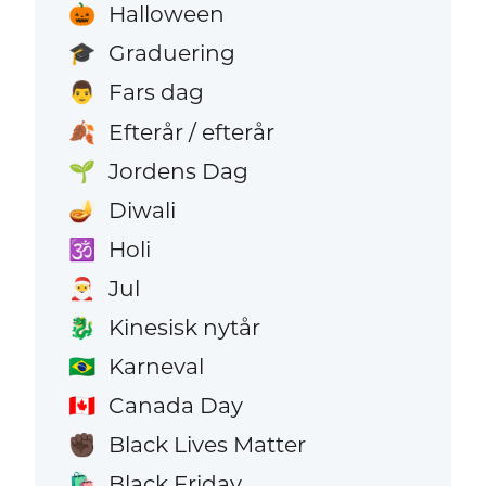
Halloween
🎃
Graduering
🎓
Fars dag
👨
Efterår / efterår
🍂
Jordens Dag
🌱
Diwali
🪔
Holi
🕉️
Jul
🎅
Kinesisk nytår
🐉
Karneval
🇧🇷
Canada Day
🇨🇦
Black Lives Matter
✊🏿
Black Friday
🛍️