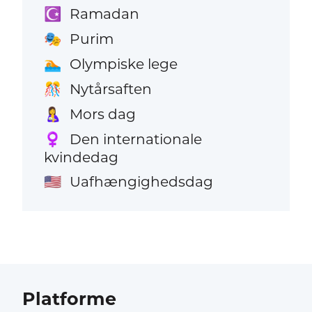
Ramadan
☪️
Purim
🎭
Olympiske lege
🏊
Nytårsaften
🎊
Mors dag
🤱
Den internationale
♀️
kvindedag
Uafhængighedsdag
🇺🇸
Platforme