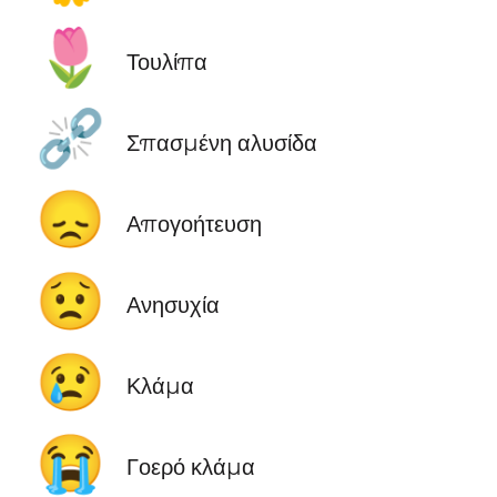
🌷
Τουλίπα
⛓️‍💥
Σπασμένη αλυσίδα
😞
Απογοήτευση
😟
Ανησυχία
😢
Κλάμα
😭
Γοερό κλάμα