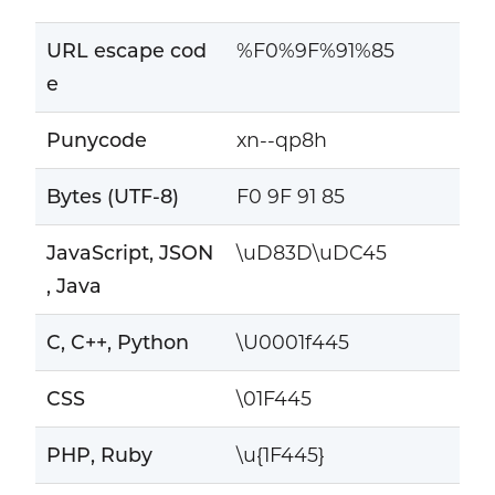
URL escape cod
%F0%9F%91%85
e
Punycode
xn--qp8h
Bytes (UTF-8)
F0 9F 91 85
JavaScript, JSON
\uD83D\uDC45
, Java
C, C++, Python
\U0001f445
CSS
\01F445
PHP, Ruby
\u{1F445}