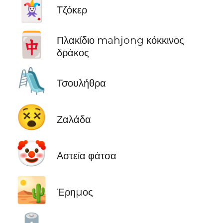
🃏
Τζόκερ
🀄
Πλακίδιο mahjong κόκκινος
δράκος
🛝
Τσουλήθρα
😵
Ζαλάδα
🤡
Αστεία φάτσα
🏜️
Έρημος