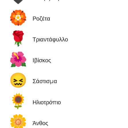
🏵️
Ροζέτα
🌹
Τριαντάφυλλο
🌺
Ιβίσκος
😖
Σάστισμα
🌻
Ηλιοτρόπιο
🌼
Άνθος