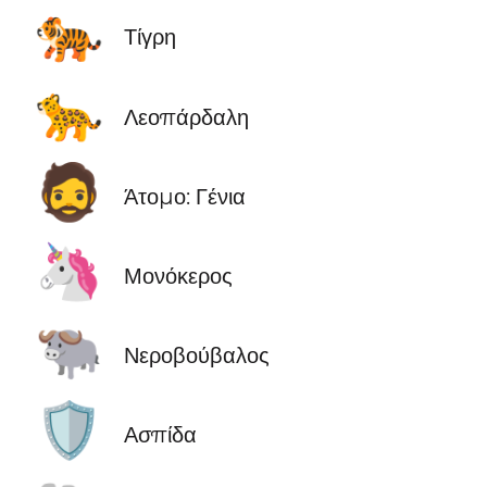
🐅
Τίγρη
🐆
Λεοπάρδαλη
🧔
Άτομο: Γένια
🦄
Μονόκερος
🐃
Νεροβούβαλος
🛡️
Ασπίδα