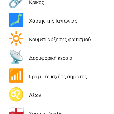
🔗
Κρίκος
🗾
Χάρτης της Ιαπωνίας
🔆
Κουμπί αύξησης φωτισμού
📡
Δορυφορική κεραία
📶
Γραμμές ισχύος σήματος
♌
Λέων
🏴󠁧󠁢󠁥󠁮󠁧󠁿
Σημαία: Αγγλία