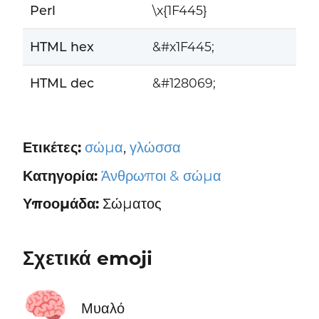
Perl
\x{1F445}
HTML hex
&#x1F445;
HTML dec
&#128069;
Ετικέτες:
σώμα
,
γλώσσα
Κατηγορία:
Άνθρωποι & σώμα
Υποομάδα:
Σώματος
Σχετικά emoji
🧠
Μυαλό