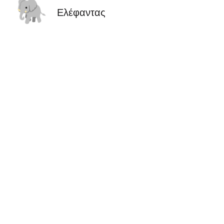
🐘
Ελέφαντας