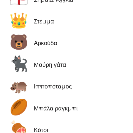
👑
Στέμμα
🐻
Αρκούδα
🐈‍⬛
Μαύρη γάτα
🦛
Ιπποπόταμος
🏉
Μπάλα ράγκμπι
🍖
Κότσι