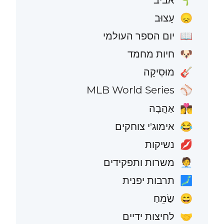
עָצוּב
😞
יום הספר העולמי
📖
חיות מחמד
🐶
מוּסִיקָה
🎸
MLB World Series
⚾
אַהֲבָה
👩‍❤️‍💋‍👨
אימוג'י צוחקים
😂
נשיקות
💋
משרות ותפקידים
🧑‍💼
תרבות יפנית
🗾
שַׂמֵחַ
😄
לחיצות ידיים
🤝