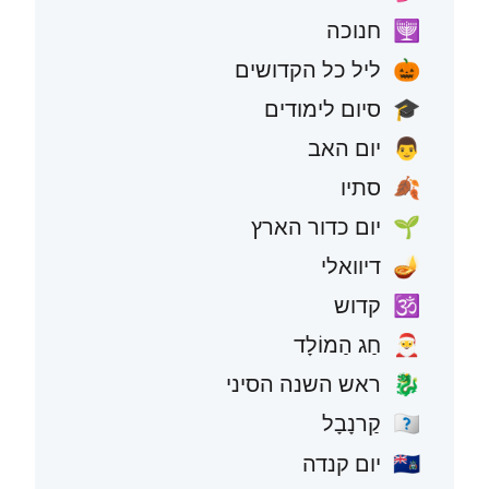
חנוכה
🕎
ליל כל הקדושים
🎃
סיום לימודים
🎓
יום האב
👨
סתיו
🍂
יום כדור הארץ
🌱
דיוואלי
🪔
קדוש
🕉️
חַג הַמוֹלָד
🎅
ראש השנה הסיני
🐉
קַרנָבָל
🇧🇷
יום קנדה
🇨🇦