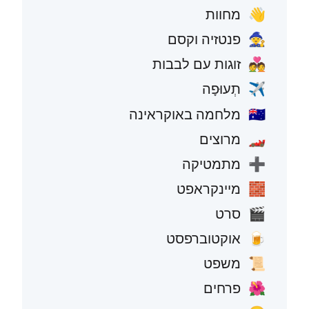
מחוות
👋
פנטזיה וקסם
🧙
זוגות עם לבבות
💑
תְעוּפָה
✈️
מלחמה באוקראינה
🇺🇦
מרוצים
🏎️
מתמטיקה
➕
מיינקראפט
🧱
סרט
🎬
אוקטוברפסט
🍺
משפט
📜
פרחים
🌺