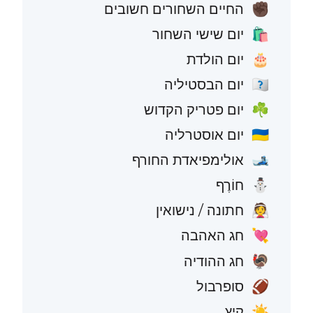
החיים השחורים חשובים
✊🏿
יום שישי השחור
🛍️
יום הולדת
🎂
יום הבסטיליה
🇫🇷
יום פטריק הקדוש
☘️
יום אוסטרליה
🇦🇺
אולימפיאדת החורף
🎿
חוֹרֶף
⛄
חתונה / נישואין
👰
חג האהבה
💘
חג ההודיה
🦃
סופרבול
🏈
קַיִץ
☀️