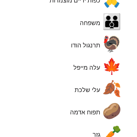
כפות ידיים מוצמדות
👪
משפחה
🦃
תרנגול הודו
🍁
עלה מייפל
🍂
עלי שלכת
🥔
תפוח אדמה
🥕
גזר