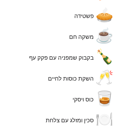
🥧
פשטידה
☕
משקה חם
🍾
בקבוק שמפניה עם פקק עף
🥂
השקת כוסות לחיים
🥃
כוס ויסקי
🍽️
סכין ומזלג עם צלחת