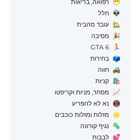
רפואה, בריאות
😷
חלל
👽
עובד מהבית
🏡
מסיבה
🎉
GTA 6
🏃
בחירות
🗳️
חווה
🚜
קניות
🛍️
מסחר, מניות וקריפטו
📈
נא לא להפריע
📵
מזלות ומזלות כוכבים
🌟
נגיף קורונה
🦠
לבבות
💕