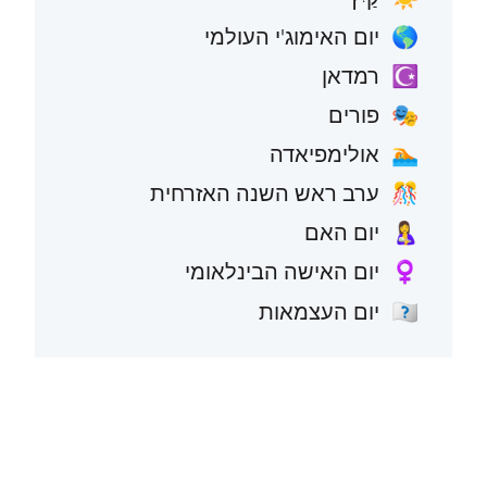
יום האימוג'י העולמי
🌎
רמדאן
☪️
פורים
🎭
אולימפיאדה
🏊
ערב ראש השנה האזרחית
🎊
יום האם
🤱
יום האישה הבינלאומי
♀️
יום העצמאות
🇺🇸