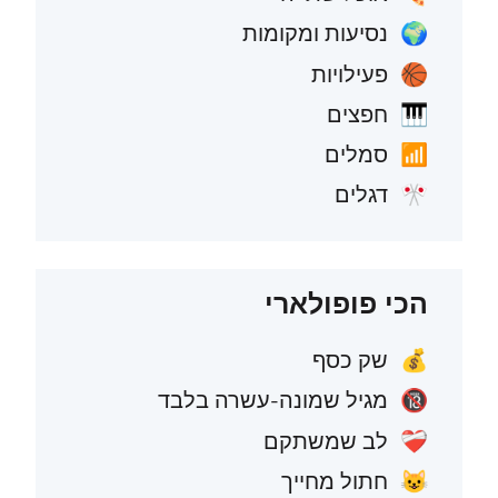
נסיעות ומקומות
🌍
פעילויות
🏀
חפצים
🎹
סמלים
📶
דגלים
🎌
הכי פופולארי
שק כסף
💰
מגיל שמונה-עשרה בלבד
🔞
לב שמשתקם
❤️‍🩹
חתול מחייך
😺