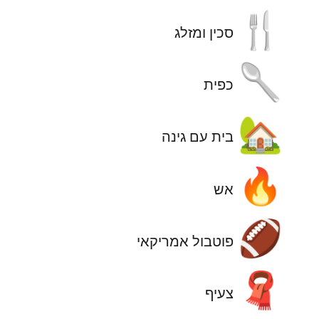
🍴
סכין ומזלג
🥄
כפית
🏡
בית עם גינה
🔥
אש
🏈
פוטבול אמריקאי
🧣
צעיף