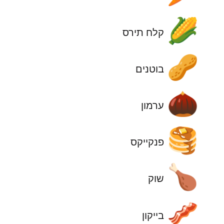
🌽
קלח תירס
🥜
בוטנים
🌰
ערמון
🥞
פנקייקס
🍗
שוק
🥓
בייקון