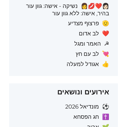
נשיקה - אישה: גוון עור
👩🏻‍❤️‍💋‍👩
בהיר, אישה: ללא גוון עור
פרצוף מצדיע
🫡
לב אדום
❤️
האמר ומגל
☭
לב עם חץ
💘
אגודל למעלה
👍
אירועים ונושאים
מונדיאל 2026
⚽
חג הפסחא
✝️
אביב
🌱