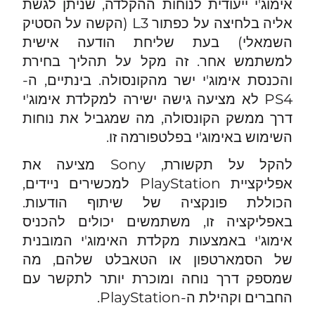
אימוג'י ייעודית לנוחות ההקלדה, שניתן לגשת
אליה בלחיצה על כפתור L3 (הקשה על הסטיק
השמאלי) בעת שליחת הודעה אישית
למשתמש אחר. זה מקל על תהליך בחירת
והכנסת אימוג'י ישר מהקונסולה. בינתיים, ה-
PS4 לא מציעה גישה ישירה למקלדת אימוג'י
דרך ממשק הקונסולה, מה שמגביל את נוחות
השימוש באימוג'י בפלטפורמה זו.
להקל על תקשורת, Sony מציעה את
אפליקציית PlayStation למכשירים ניידים,
הכוללת פונקציה של שיתוף הודעות.
באפליקציה זו, משתמשים יכולים להכניס
אימוג'י באמצעות מקלדת האימוג'י המובנית
של הסמארטפון או הטאבלט שלהם, מה
שמספק דרך נוחה ומוכרת יותר לתקשר עם
החברים וקהילת ה-PlayStation.