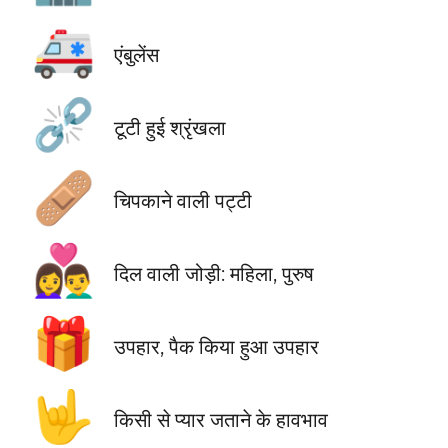
🚑
एंबुलेंस
⛓️‍💥
टूटी हुई श्रृंखला
🩹
चिपकाने वाली पट्‍टी
👩‍❤️‍👨
दिल वाली जोड़ी: महिला, पुरुष
🎁
उपहार, पैक किया हुआ उपहार
🤟
किसी से प्यार जताने के हावभाव