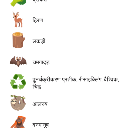
🦌
हिरण
🪵
लकड़ी
🦇
चमगादड़
♻️
पुनर्चक्रीकरण प्रतीक, रीसाइक्लिंग, वैश्विक,
चिह्न
🦥
आलस्य
🦧
वनमानुष