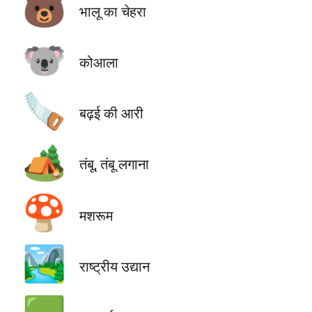
🐻
भालू का चेहरा
🐨
कोआला
🪚
बढ़ई की आरी
🏕️
तंबू, तंबू लगाना
🍄
मशरूम
🏞️
राष्ट्रीय उद्यान