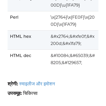
00D}\u{1FA79}
Perl
\x{2764}\x{FE0F}\x{20
0D}\x{1FA79}
HTML hex
&#x2764;&#xfe0f;&#x
200d;&#x1fa79;
HTML dec
&#10084;&#65039;&#
8205;&#129657;
श्रेणी:
स्माइलीज और इमोशन
उपसमूह:
चिकित्सा