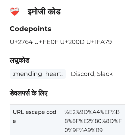
इमोजी कोड
❤️‍🩹
Codepoints
U+2764 U+FE0F U+200D U+1FA79
लघुकोड
:mending_heart:
Discord, Slack
डेवलपर्स के लिए
URL escape cod
%E2%9D%A4%EF%B
e
8%8F%E2%80%8D%F
0%9F%A9%B9