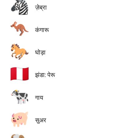
🦓
ज़ेब्रा
🦘
कंगारू
🐎
घोड़ा
🇵🇪
झंडा: पेरू
🐄
गाय
🐖
सुअर