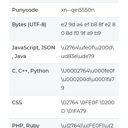
Punycode
xn--qei5550n
Bytes (UTF-8)
e2 9d a4 ef b8 8f e2 8
0 8d f0 9f a9 b9
JavaScript, JSON
\u2764\ufe0f\u200d\
, Java
ud83e\ude79
C, C++, Python
\U0002764\u000fe0f
\u000200d\u0001fa7
9
CSS
\02764 \0FE0F \0200
D \01FA79
PHP, Ruby
\u{2764}\u{FE0F}\u{2