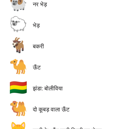
🐏
नर भेड़
🐑
भेड़
🐐
बकरी
🐪
ऊँट
🇧🇴
झंडा: बोलीविया
🐫
दो कूबड़ वाला ऊँट