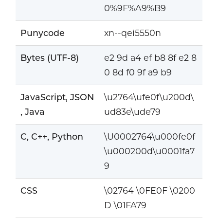
0%9F%A9%B9
Punycode
xn--qei5550n
Bytes (UTF-8)
e2 9d a4 ef b8 8f e2 8
0 8d f0 9f a9 b9
JavaScript, JSON
\u2764\ufe0f\u200d\
, Java
ud83e\ude79
C, C++, Python
\U0002764\u000fe0f
\u000200d\u0001fa7
9
CSS
\02764 \0FE0F \0200
D \01FA79