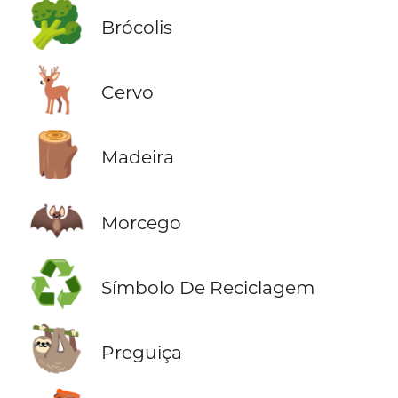
🥦
Brócolis
🦌
Cervo
🪵
Madeira
🦇
Morcego
♻️
Símbolo De Reciclagem
🦥
Preguiça