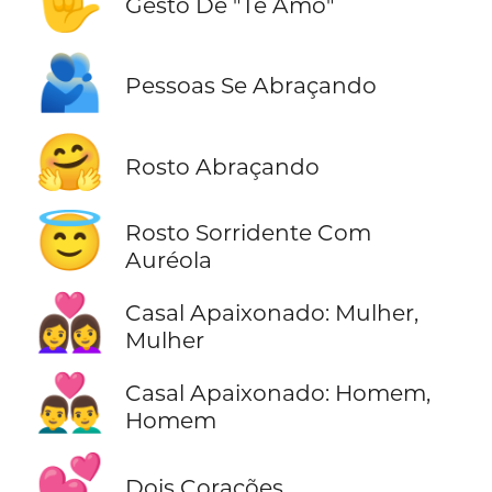
🤟
Gesto De "Te Amo"
🫂
Pessoas Se Abraçando
🤗
Rosto Abraçando
😇
Rosto Sorridente Com
Auréola
👩‍❤️‍👩
Casal Apaixonado: Mulher,
Mulher
👨‍❤️‍👨
Casal Apaixonado: Homem,
Homem
💕
Dois Corações