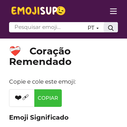
PT
Coração
❤️‍🩹
Remendado
Copie e cole este emoji:
❤️‍🩹
COPIAR
Emoji Significado