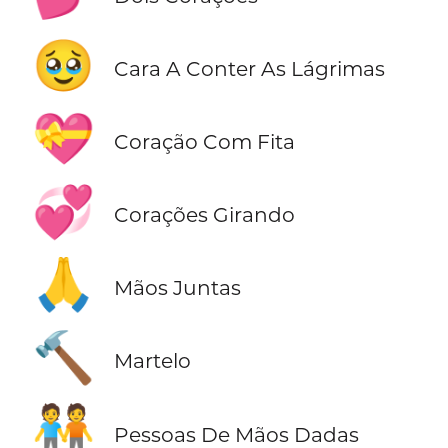
🥹
Cara A Conter As Lágrimas
💝
Coração Com Fita
💞
Corações Girando
🙏
Mãos Juntas
🔨
Martelo
🧑‍🤝‍🧑
Pessoas De Mãos Dadas