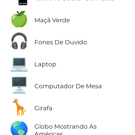
🍏
Maçã Verde
🎧
Fones De Ouvido
💻
Laptop
🖥️
Computador De Mesa
🦒
Girafa
🌎
Globo Mostrando As
Américas