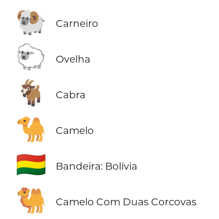
🐏
Carneiro
🐑
Ovelha
🐐
Cabra
🐪
Camelo
🇧🇴
Bandeira: Bolívia
🐫
Camelo Com Duas Corcovas