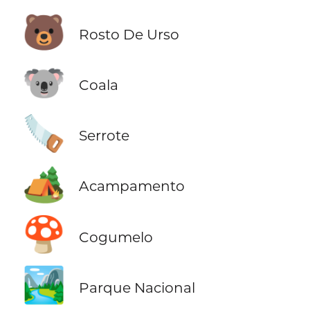
🐻
Rosto De Urso
🐨
Coala
🪚
Serrote
🏕️
Acampamento
🍄
Cogumelo
🏞️
Parque Nacional