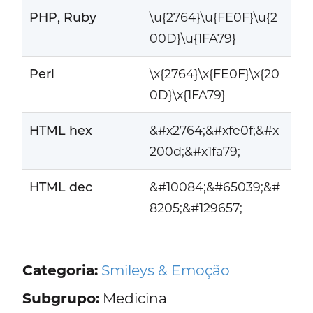
PHP, Ruby
\u{2764}\u{FE0F}\u{2
00D}\u{1FA79}
Perl
\x{2764}\x{FE0F}\x{20
0D}\x{1FA79}
HTML hex
&#x2764;&#xfe0f;&#x
200d;&#x1fa79;
HTML dec
&#10084;&#65039;&#
8205;&#129657;
Categoria:
Smileys & Emoção
Subgrupo:
Medicina