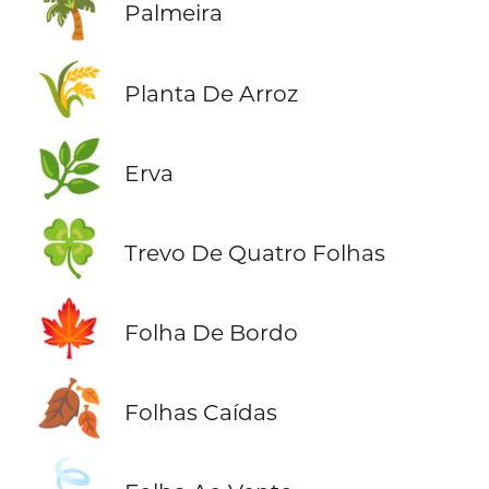
🌴
Palmeira
🌾
Planta De Arroz
🌿
Erva
🍀
Trevo De Quatro Folhas
🍁
Folha De Bordo
🍂
Folhas Caídas
🍃