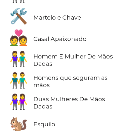
🛠️
Martelo e Chave
💑
Casal Apaixonado
👫
Homem E Mulher De Mãos
Dadas
👬
Homens que seguram as
mãos
👭
Duas Mulheres De Mãos
Dadas
🐿️
Esquilo