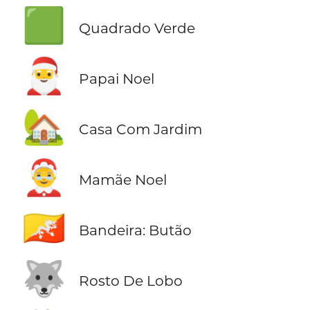
🟩
Quadrado Verde
🎅
Papai Noel
🏡
Casa Com Jardim
🤶
Mamãe Noel
🇧🇹
Bandeira: Butão
🐺
Rosto De Lobo