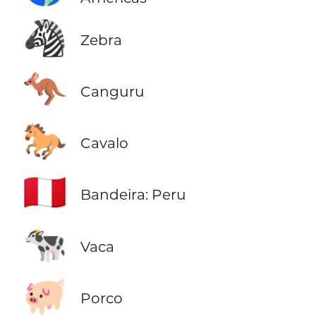
🦓
Zebra
🦘
Canguru
🐎
Cavalo
🇵🇪
Bandeira: Peru
🐄
Vaca
🐖
Porco