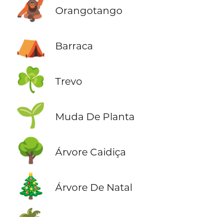
🦧
Orangotango
⛺
Barraca
☘️
Trevo
🌱
Muda De Planta
🌳
Árvore Caidiça
🎄
Árvore De Natal