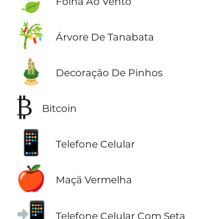
Folha Ao Vento
🎋
Árvore De Tanabata
🎍
Decoração De Pinhos
₿
Bitcoin
📱
Telefone Celular
🍎
Maçã Vermelha
📲
Telefone Celular Com Seta