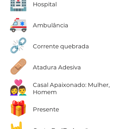
🏥
Hospital
🚑
Ambulância
⛓️‍💥
Corrente quebrada
🩹
Atadura Adesiva
👩‍❤️‍👨
Casal Apaixonado: Mulher,
Homem
🎁
Presente