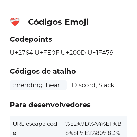
Códigos Emoji
❤️‍🩹
Codepoints
U+2764 U+FE0F U+200D U+1FA79
Códigos de atalho
:mending_heart:
Discord, Slack
Para desenvolvedores
URL escape cod
%E2%9D%A4%EF%B
e
8%8F%E2%80%8D%F