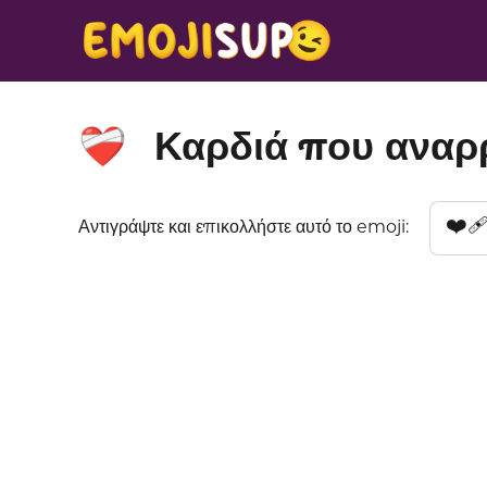
Καρδιά που αναρ
❤️‍🩹
❤️‍
Αντιγράψτε και επικολλήστε αυτό το emoji: