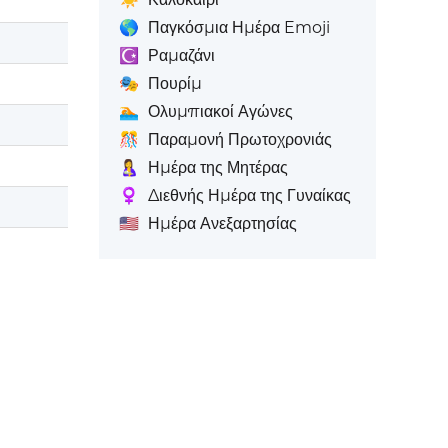
🌎
Παγκόσμια Ημέρα Emoji
☪️
Ραμαζάνι
🎭
Πουρίμ
🏊
Ολυμπιακοί Αγώνες
🎊
Παραμονή Πρωτοχρονιάς
🤱
Ημέρα της Μητέρας
♀️
Διεθνής Ημέρα της Γυναίκας
🇺🇸
Ημέρα Ανεξαρτησίας