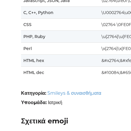
JavaScript, JSON, Java
\u2764\ufe0f\
C, C++, Python
\U0002764\u0
CSS
\02764 \0FE0F
PHP, Ruby
\u{2764}\u{FE
Perl
\x{2764}\x{FE0
HTML hex
&#x2764;&#xfe
HTML dec
&#10084;&#65
Κατηγορία:
Smileys & συναισθήματα
Υποομάδα:
Ιατρική
Σχετικά emoji