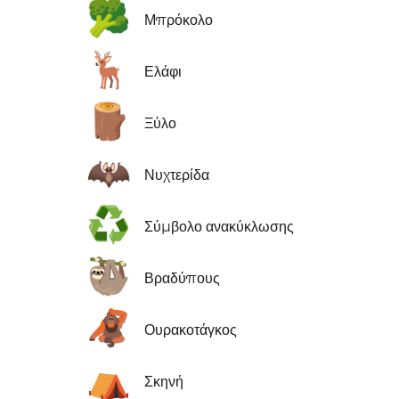
🥦
Μπρόκολο
🦌
Ελάφι
🪵
Ξύλο
🦇
Νυχτερίδα
♻️
Σύμβολο ανακύκλωσης
🦥
Βραδύπους
🦧
Ουρακοτάγκος
⛺
Σκηνή