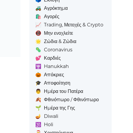
🚜
Αγρόκτημα
🛍️
Αγορές
📈
Trading, Μετοχές & Crypto
📵
Μην ενοχλείτε
🌟
Ζώδια & Ζώδια
🦠
Coronavirus
💕
Καρδιές
🕎
Hanukkah
🎃
Απόκριες
🎓
Αποφοίτηση
👨
Ημέρα του Πατέρα
🍂
Φθινόπωρο / Φθινόπωρο
🌱
Ημέρα της Γης
🪔
Diwali
🕉️
Holi
🎅
Χριστούγεννα