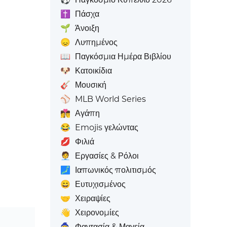
✝️
Πάσχα
🌱
Άνοιξη
😞
Λυπημένος
📖
Παγκόσμια Ημέρα Βιβλίου
🐶
Κατοικίδια
🎸
Μουσική
⚾
MLB World Series
👩‍❤️‍💋‍👨
Αγάπη
😂
Emojis γελώντας
💋
Φιλιά
🧑‍💼
Εργασίες & Ρόλοι
🗾
Ιαπωνικός πολιτισμός
😄
Ευτυχισμένος
🤝
Χειραψίες
👋
Χειρονομίες
🧙
Φαντασία & Μαγεία