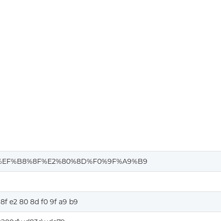
%EF%B8%8F%E2%80%8D%F0%9F%A9%B9
 8f e2 80 8d f0 9f a9 b9