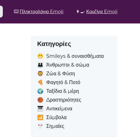
⌨️
Πληκτρολόγιο Emoji
👩‍🍳
Κουζίνα Emoji
Κατηγορίες
😁
Smileys & συναισθήματα
👪
Άνθρωποι & σώμα
🦁
Ζώα & Φύση
🍕
Φαγητό & Ποτό
🌍
Ταξίδια & μέρη
🏀
Δραστηριότητες
🎹
Αντικείμενα
📶
Σύμβολα
🎌
Σημαίες