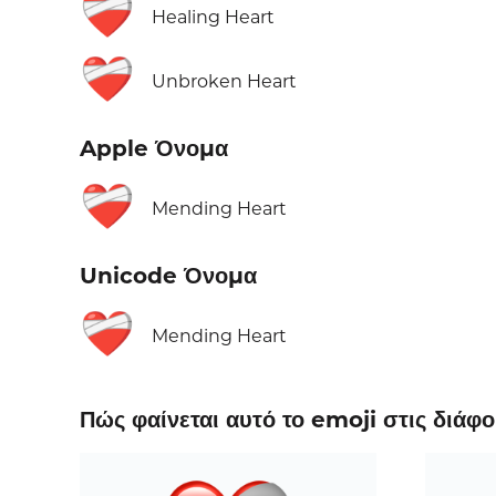
❤️‍🩹
Healing Heart
❤️‍🩹
Unbroken Heart
Apple Όνομα
❤️‍🩹
Mending Heart
Unicode Όνομα
❤️‍🩹
Mending Heart
Πώς φαίνεται αυτό το emoji στις διάφ