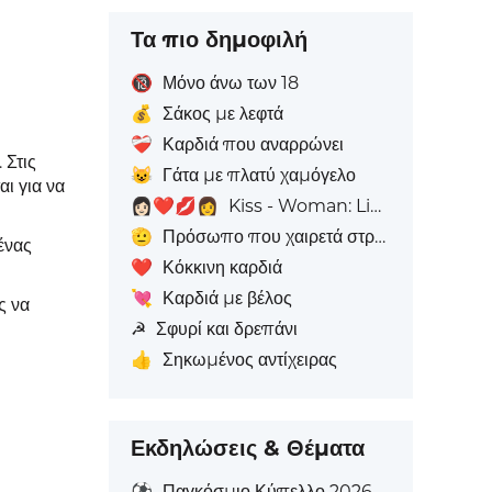
Τα πιο δημοφιλή
🔞
Μόνο άνω των 18
💰
Σάκος με λεφτά
❤️‍🩹
Καρδιά που αναρρώνει
 Στις
😺
Γάτα με πλατύ χαμόγελο
ι για να
👩🏻‍❤️‍💋‍👩
Kiss - Woman: Light Skin Tone, Woman: Χωρίς Απόχρωση Δέρματος
🫡
Πρόσωπο που χαιρετά στρατιωτικά
ένας
❤️
Κόκκινη καρδιά
💘
Καρδιά με βέλος
ς να
☭
Σφυρί και δρεπάνι
👍
Σηκωμένος αντίχειρας
Εκδηλώσεις & Θέματα
⚽
Παγκόσμιο Κύπελλο 2026