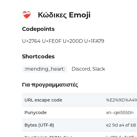
Κώδικες Emoji
❤️‍🩹
Codepoints
U+2764 U+FE0F U+200D U+1FA79
Shortcodes
:mending_heart:
Discord, Slack
Για προγραμματιστές
URL escape code
%E2%9D%A4
Punycode
xn--qei5550n
Bytes (UTF-8)
e2 9d a4 ef b8