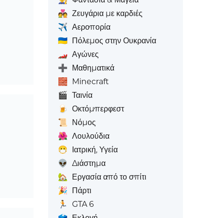
💑
Ζευγάρια με καρδιές
✈️
Αεροπορία
🇺🇦
Πόλεμος στην Ουκρανία
🏎️
Αγώνες
➕
Μαθηματικά
🧱
Minecraft
🎬
Ταινία
🍺
Οκτόμπερφεστ
📜
Νόμος
🌺
Λουλούδια
😷
Ιατρική, Υγεία
👽
Διάστημα
🏡
Εργασία από το σπίτι
🎉
Πάρτι
🏃
GTA 6
🗳️
Εκλογή