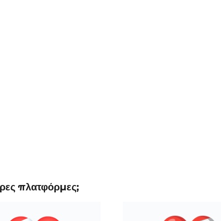
ορες πλατφόρμες;