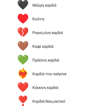
🖤
Μαύρη καρδιά
♥️
Κούπα
💔
Ραγισμένη καρδιά
🤎
Καφέ καρδιά
💚
Πράσινη καρδιά
❤️‍🔥
Καρδιά που καίγεται
❤️
Κόκκινη καρδιά
❣️
Καρδιά θαυμαστικό