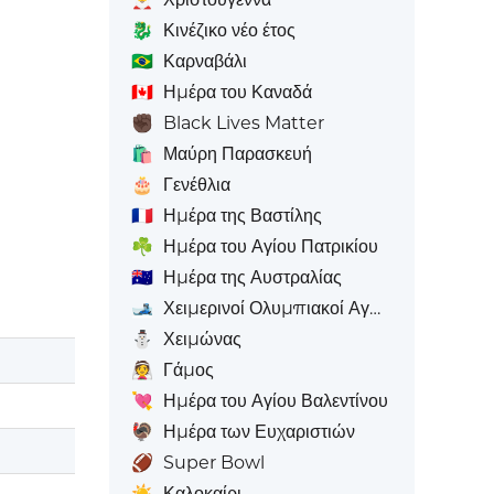
🐉
Κινέζικο νέο έτος
🇧🇷
Καρναβάλι
🇨🇦
Ημέρα του Καναδά
✊🏿
Black Lives Matter
🛍️
Μαύρη Παρασκευή
🎂
Γενέθλια
🇫🇷
Ημέρα της Βαστίλης
☘️
Ημέρα του Αγίου Πατρικίου
🇦🇺
Ημέρα της Αυστραλίας
🎿
Χειμερινοί Ολυμπιακοί Αγώνες
⛄
Χειμώνας
👰
Γάμος
💘
Ημέρα του Αγίου Βαλεντίνου
🦃
Ημέρα των Ευχαριστιών
🏈
Super Bowl
☀️
Καλοκαίρι