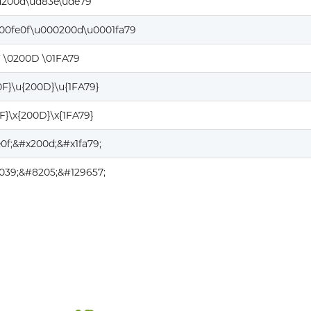
u200d\ud83e\ude79
00fe0f\u000200d\u0001fa79
 \0200D \01FA79
0F}\u{200D}\u{1FA79}
F}\x{200D}\x{1FA79}
0f;&#x200d;&#x1fa79;
039;&#8205;&#129657;