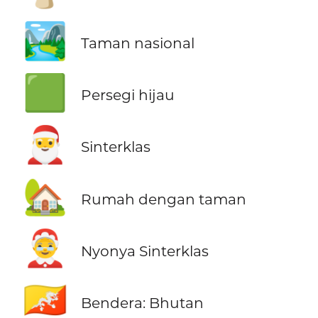
🏞️
Taman nasional
🟩
Persegi hijau
🎅
Sinterklas
🏡
Rumah dengan taman
🤶
Nyonya Sinterklas
🇧🇹
Bendera: Bhutan