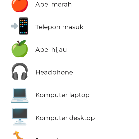
🍎
Apel merah
📲
Telepon masuk
🍏
Apel hijau
🎧
Headphone
💻
Komputer laptop
🖥️
Komputer desktop