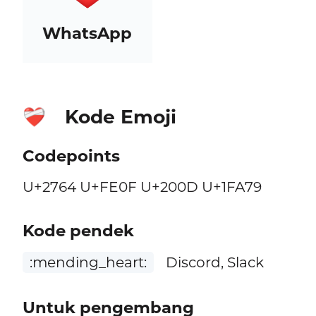
WhatsApp
Kode Emoji
❤️‍🩹
Codepoints
U+2764 U+FE0F U+200D U+1FA79
Kode pendek
:mending_heart:
Discord, Slack
Untuk pengembang