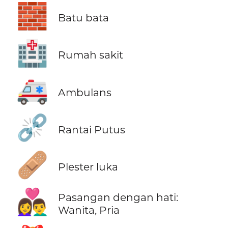
🧱
Batu bata
🏥
Rumah sakit
🚑
Ambulans
⛓️‍💥
Rantai Putus
🩹
Plester luka
👩‍❤️‍👨
Pasangan dengan hati:
Wanita, Pria