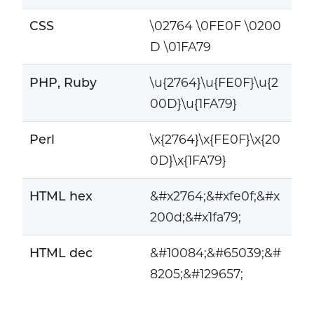
CSS
\02764 \0FE0F \0200
D \01FA79
PHP, Ruby
\u{2764}\u{FE0F}\u{2
00D}\u{1FA79}
Perl
\x{2764}\x{FE0F}\x{20
0D}\x{1FA79}
HTML hex
&#x2764;&#xfe0f;&#x
200d;&#x1fa79;
HTML dec
&#10084;&#65039;&#
8205;&#129657;