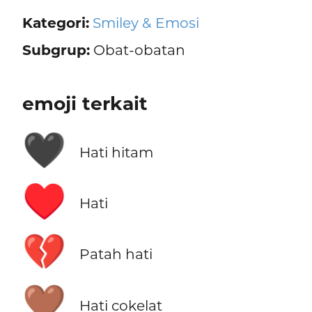
Kategori:
Smiley & Emosi
Subgrup:
Obat-obatan
emoji terkait
🖤
Hati hitam
♥️
Hati
💔
Patah hati
🤎
Hati cokelat