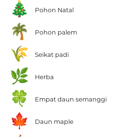
🎄
Pohon Natal
🌴
Pohon palem
🌾
Seikat padi
🌿
Herba
🍀
Empat daun semanggi
🍁
Daun maple