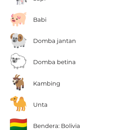
🐖
Babi
🐏
Domba jantan
🐑
Domba betina
🐐
Kambing
🐪
Unta
🇧🇴
Bendera: Bolivia