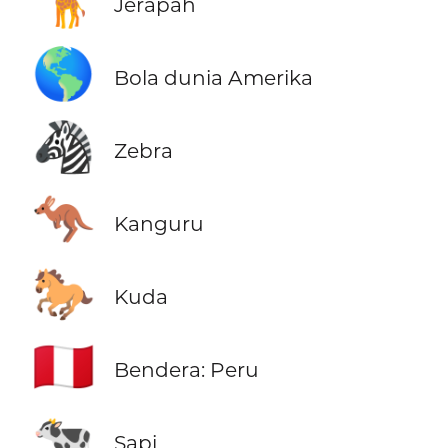
🦒
Jerapah
🌎
Bola dunia Amerika
🦓
Zebra
🦘
Kanguru
🐎
Kuda
🇵🇪
Bendera: Peru
🐄
Sapi