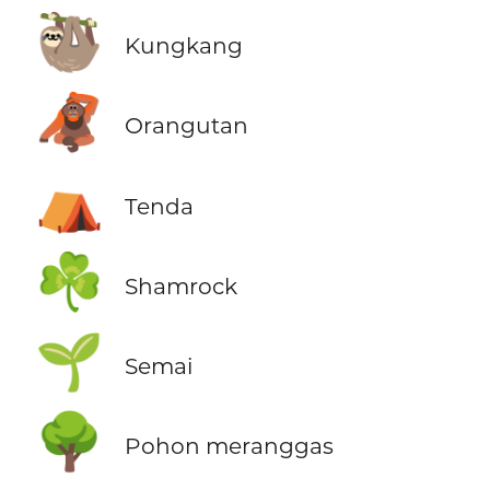
🦥
Kungkang
🦧
Orangutan
⛺
Tenda
☘️
Shamrock
🌱
Semai
🌳
Pohon meranggas