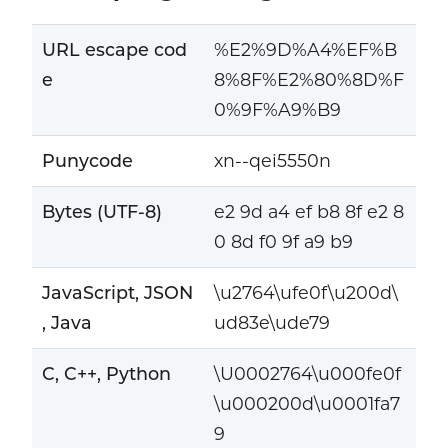
URL escape cod
%E2%9D%A4%EF%B
e
8%8F%E2%80%8D%F
0%9F%A9%B9
Punycode
xn--qei5550n
Bytes (UTF-8)
e2 9d a4 ef b8 8f e2 8
0 8d f0 9f a9 b9
JavaScript, JSON
\u2764\ufe0f\u200d\
, Java
ud83e\ude79
C, C++, Python
\U0002764\u000fe0f
\u000200d\u0001fa7
9