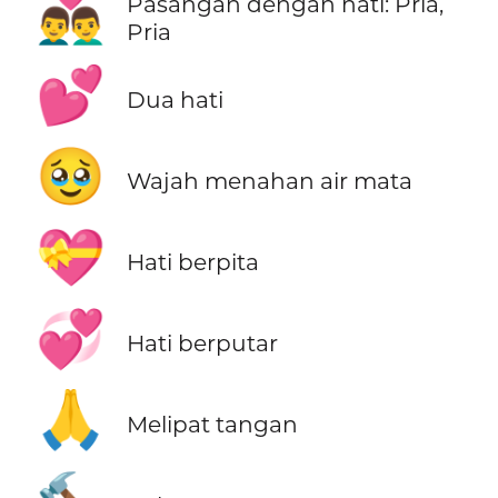
👨‍❤️‍👨
Pasangan dengan hati: Pria,
Pria
💕
Dua hati
🥹
Wajah menahan air mata
💝
Hati berpita
💞
Hati berputar
🙏
Melipat tangan