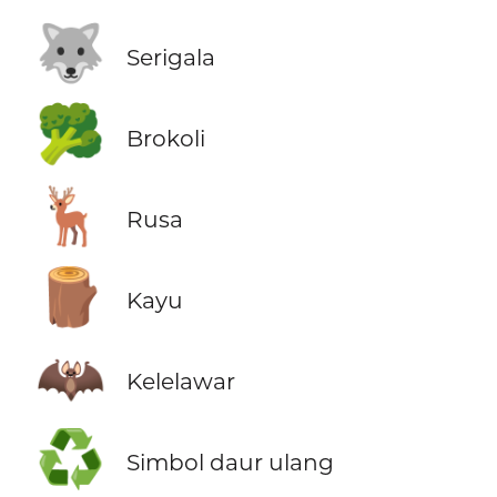
🐺
Serigala
🥦
Brokoli
🦌
Rusa
🪵
Kayu
🦇
Kelelawar
♻️
Simbol daur ulang