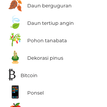
🍂
Daun berguguran
🍃
Daun tertiup angin
🎋
Pohon tanabata
🎍
Dekorasi pinus
₿
Bitcoin
📱
Ponsel