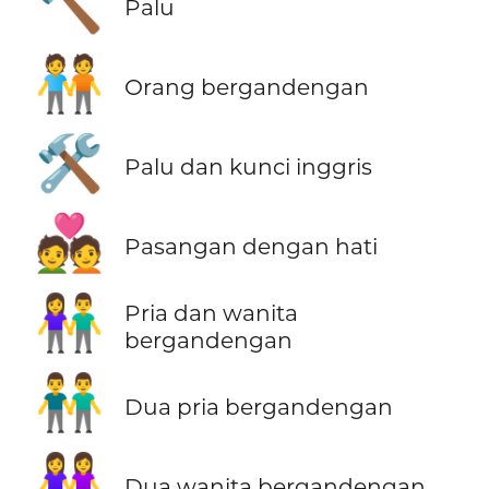
🔨
Palu
🧑‍🤝‍🧑
Orang bergandengan
🛠️
Palu dan kunci inggris
💑
Pasangan dengan hati
👫
Pria dan wanita
bergandengan
👬
Dua pria bergandengan
👭
Dua wanita bergandengan