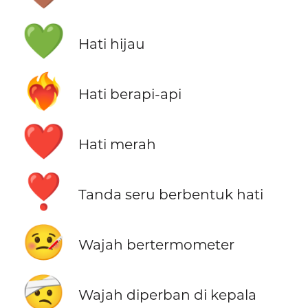
💚
Hati hijau
❤️‍🔥
Hati berapi-api
❤️
Hati merah
❣️
Tanda seru berbentuk hati
🤒
Wajah bertermometer
🤕
Wajah diperban di kepala