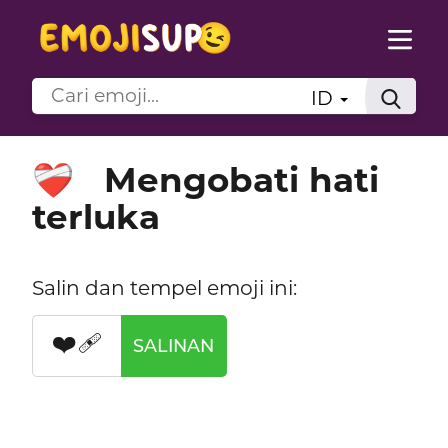
ID
Mengobati hati
❤️‍🩹
terluka
Salin dan tempel emoji ini:
❤️‍🩹
SALINAN