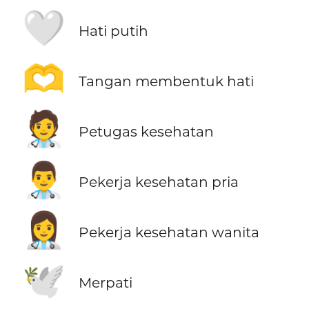
🤍
Hati putih
🫶
Tangan membentuk hati
🧑‍⚕️
Petugas kesehatan
👨‍⚕️
Pekerja kesehatan pria
👩‍⚕️
Pekerja kesehatan wanita
🕊️
Merpati