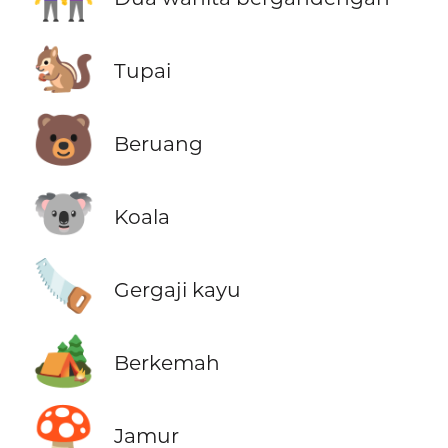
🐿️
Tupai
🐻
Beruang
🐨
Koala
🪚
Gergaji kayu
🏕️
Berkemah
🍄
Jamur