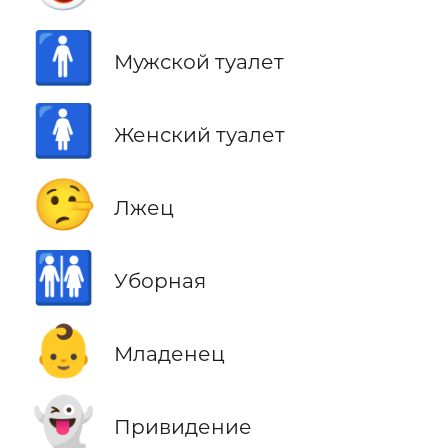
🚹
Мужской туалет
🚺
Женский туалет
🤥
Лжец
🚻
Уборная
👶
Младенец
👻
Привидение