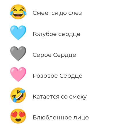
😂
Смеется до слез
🩵
Голубое сердце
🩶
Серое Сердце
🩷
Розовое Сердце
🤣
Катается со смеху
😍
Влюбленное лицо