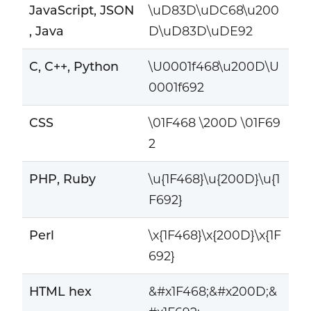
JavaScript, JSON
\uD83D\uDC68\u200
, Java
D\uD83D\uDE92
C, C++, Python
\U0001f468\u200D\U
0001f692
CSS
\01F468 \200D \01F69
2
PHP, Ruby
\u{1F468}\u{200D}\u{1
F692}
Perl
\x{1F468}\x{200D}\x{1F
692}
HTML hex
&#x1F468;&#x200D;&