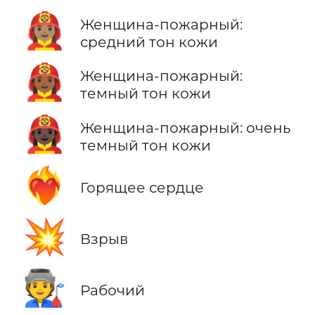
👩🏽‍🚒
Женщина-пожарный:
средний тон кожи
👩🏾‍🚒
Женщина-пожарный:
темный тон кожи
👩🏿‍🚒
Женщина-пожарный: очень
темный тон кожи
❤️‍🔥
Горящее сердце
💥
Взрыв
🧑‍🏭
Рабочий