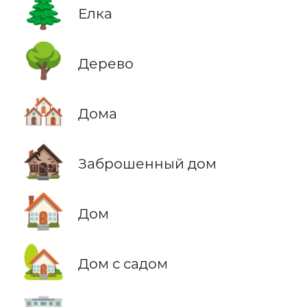
🌲
Елка
🌳
Дерево
🏘️
Дома
🏚️
Заброшенный дом
🏠
Дом
🏡
Дом с садом