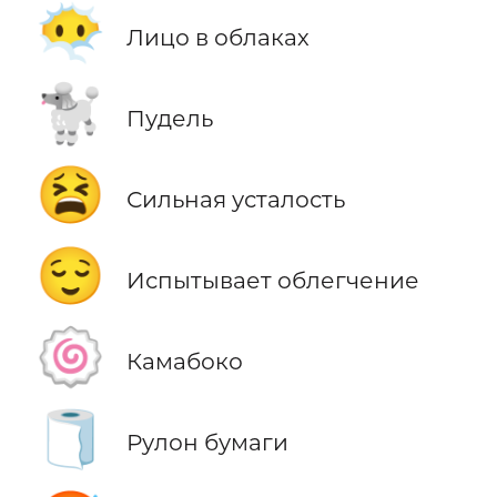
😶‍🌫️
Лицо в облаках
🐩
Пудель
😫
Сильная усталость
😌
Испытывает облегчение
🍥
Камабоко
🧻
Рулон бумаги