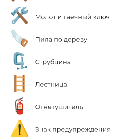
🛠️
Молот и гаечный ключ
🪚
Пила по дереву
🗜️
Струбцина
🪜
Лестница
🧯
Огнетушитель
⚠️
Знак предупреждения