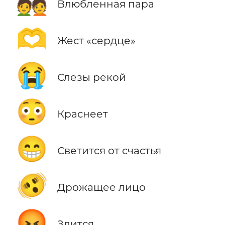
💑
Влюбленная пара
🫶
Жест «сердце»
😭
Слезы рекой
😳
Краснеет
😁
Светится от счастья
🫨
Дрожащее лицо
😡
Злится