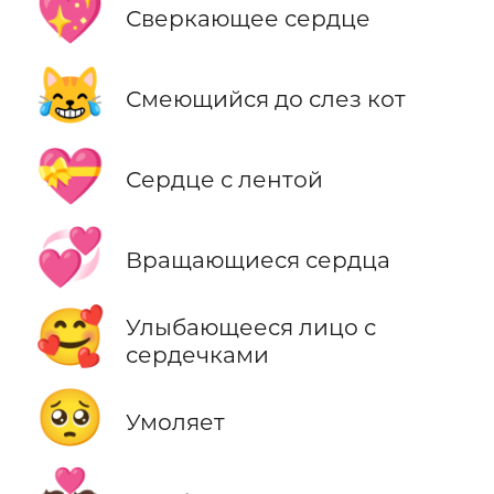
💖
Сверкающее сердце
😹
Смеющийся до слез кот
💝
Сердце с лентой
💞
Вращающиеся сердца
🥰
Улыбающееся лицо с
сердечками
🥺
Умоляет