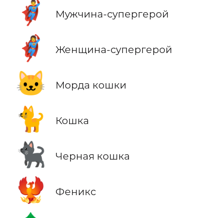
🦸‍♂️
Мужчина-супергерой
🦸‍♀️
Женщина-супергерой
🐱
Морда кошки
🐈
Кошка
🐈‍⬛
Черная кошка
🐦‍🔥
Феникс