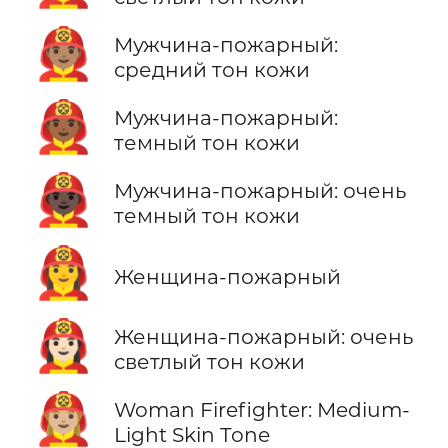
👨🏽‍🚒
Мужчина-пожарный:
средний тон кожи
👨🏾‍🚒
Мужчина-пожарный:
темный тон кожи
👨🏿‍🚒
Мужчина-пожарный: очень
темный тон кожи
👩‍🚒
Женщина-пожарный
👩🏻‍🚒
Женщина-пожарный: очень
светлый тон кожи
👩🏼‍🚒
Woman Firefighter: Medium-
Light Skin Tone