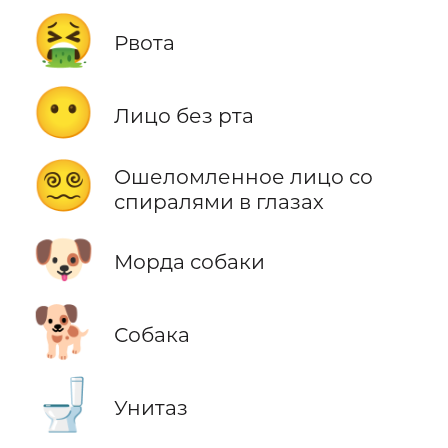
🤮
Рвота
😶
Лицо без рта
😵‍💫
Ошеломленное лицо со
спиралями в глазах
🐶
Морда собаки
🐕
Собака
🚽
Унитаз