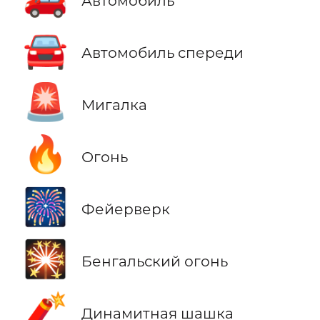
Автомобиль
🚘
Автомобиль спереди
🚨
Мигалка
🔥
Огонь
🎆
Фейерверк
🎇
Бенгальский огонь
🧨
Динамитная шашка