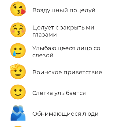
😘
Воздушный поцелуй
😚
Целует с закрытыми
глазами
🥲
Улыбающееся лицо со
слезой
🫡
Воинское приветствие
🙂
Слегка улыбается
🫂
Обнимающиеся люди