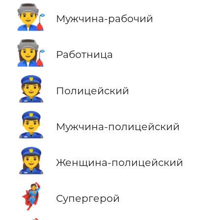
👨‍🏭
Мужчина-рабочий
👩‍🏭
Работница
👮
Полицейский
👮‍♂️
Мужчина-полицейский
👮‍♀️
Женщина-полицейский
🦸
Супергерой