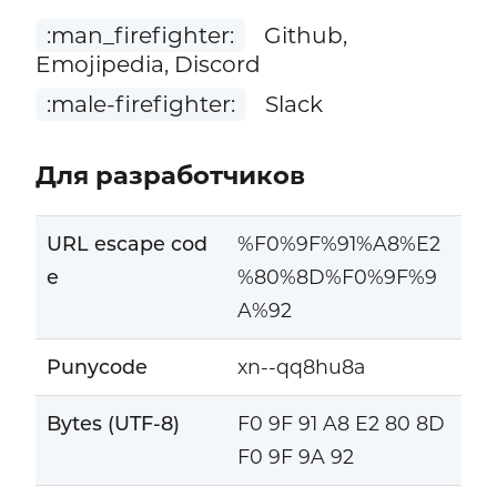
:man_firefighter:
Github,
Emojipedia, Discord
:male-firefighter:
Slack
Для разработчиков
URL escape cod
%F0%9F%91%A8%E2
e
%80%8D%F0%9F%9
A%92
Punycode
xn--qq8hu8a
Bytes (UTF-8)
F0 9F 91 A8 E2 80 8D
F0 9F 9A 92