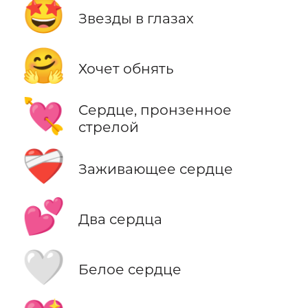
🤩
Звезды в глазах
🤗
Хочет обнять
💘
Сердце, пронзенное
стрелой
❤️‍🩹
Заживающее сердце
💕
Два сердца
🤍
Белое сердце