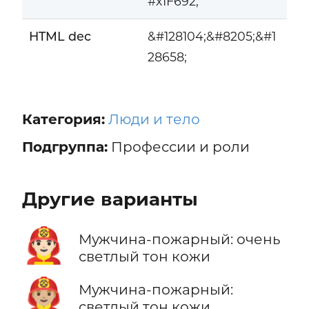
#x1F692;
HTML dec
&#128104;&#8205;&#1
28658;
Категория:
Люди и тело
Подгруппа:
Профессии и роли
Другие варианты
👨🏻‍🚒
Мужчина-пожарный: очень
светлый тон кожи
👨🏼‍🚒
Мужчина-пожарный:
светлый тон кожи