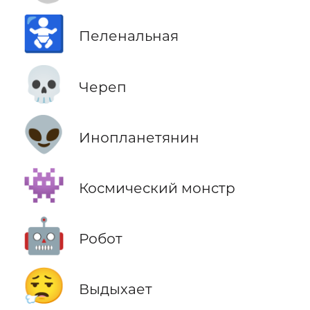
🚼
Пеленальная
💀
Череп
👽
Инопланетянин
👾
Космический монстр
🤖
Робот
😮‍💨
Выдыхает