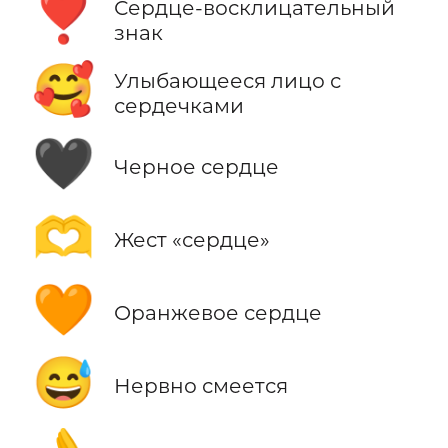
❣️
Сердце-восклицательный
знак
🥰
Улыбающееся лицо с
сердечками
🖤
Черное сердце
🫶
Жест «сердце»
🧡
Оранжевое сердце
😅
Нервно смеется