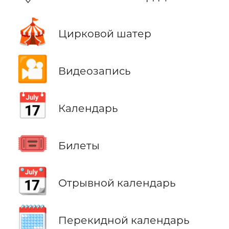
🎪
Цирковой шатер
🎦
Видеозапись
📅
Календарь
🎟️
Билеты
📆
Отрывной календарь
🗓️
Перекидной календарь