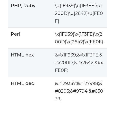
PHP, Ruby
\u{1F939}\u{1F3FE}\u{
200D}\u{2642}\u{FE0
F}
Perl
\x{1F939}\x{1F3FE}\x{2
00D}\x{2642}\x{FE0F}
HTML hex
&#x1F939;&#x1F3FE;&
#x200D;&#x2642;&#x
FE0F;
HTML dec
&#129337;&#127998;&
#8205;&#9794;&#650
39;