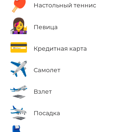
🏓
Настольный теннис
👩‍🎤
Певица
💳
Кредитная карта
✈️
Самолет
🛫
Взлет
🛬
Посадка