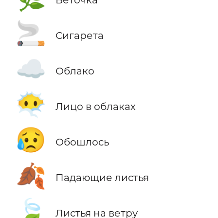
🚬
Сигарета
☁️
Облако
😶‍🌫️
Лицо в облаках
😥
Обошлось
🍂
Падающие листья
🍃
Листья на ветру