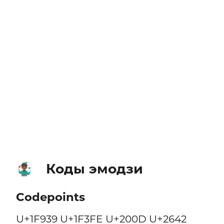
Коды эмодзи
🤹🏾‍♂️
Codepoints
U+1F939 U+1F3FE U+200D U+2642