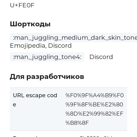
U+FE0F
Шорткоды
:man_juggling_medium_dark_skin_tone
Emojipedia, Discord
:man_juggling_tone4:
Discord
Для разработчиков
URL escape cod
%F0%9F%A4%B9%F0
e
%9F%8F%BE%E2%80
%8D%E2%99%82%EF
%B8%8F