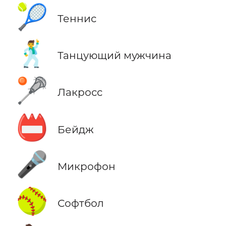
🎾
Теннис
🕺
Танцующий мужчина
🥍
Лакросс
📛
Бейдж
🎤
Микрофон
🥎
Софтбол