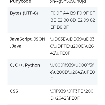
Punycode
xn--g5h5899n0jd
Bytes (UTF-8)
F0 9F A4 B9 F0 9F 8F
BE E2 80 8D E2 99 82
EF B8 8F
JavaScript, JSON
\uD83E\uDD39\uD83
, Java
C\uDFFE\u200D\u26
42\uFE0F
C, C++, Python
\U0001f939\U0001f3f
e\u200D\u2642\uFE0
F
CSS
\01F939 \01F3FE \200
D \2642 \FE0F