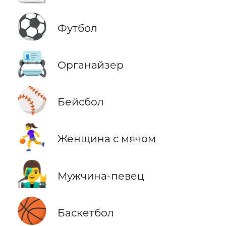
⚽
Футбол
📇
Органайзер
⚾
Бейсбол
⛹️‍♀️
Женщина с мячом
👨‍🎤
Мужчина-певец
🏀
Баскетбол