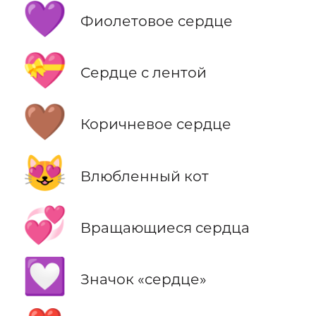
💜
Фиолетовое сердце
💝
Сердце с лентой
🤎
Коричневое сердце
😻
Влюбленный кот
💞
Вращающиеся сердца
💟
Значок «сердце»