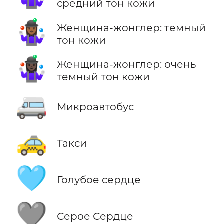
средний тон кожи
🤹🏾‍♀️
Женщина-жонглер: темный
тон кожи
🤹🏿‍♀️
Женщина-жонглер: очень
темный тон кожи
🚐
Микроавтобус
🚕
Такси
🩵
Голубое сердце
🩶
Серое Сердце