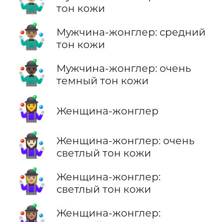
🤹🏼‍♂️
тон кожи
🤹🏽‍♂️
Мужчина-жонглер: средний
тон кожи
🤹🏿‍♂️
Мужчина-жонглер: очень
темный тон кожи
🤹‍♀️
Женщина-жонглер
🤹🏻‍♀️
Женщина-жонглер: очень
светлый тон кожи
🤹🏼‍♀️
Женщина-жонглер:
светлый тон кожи
🤹🏽‍♀️
Женщина-жонглер: