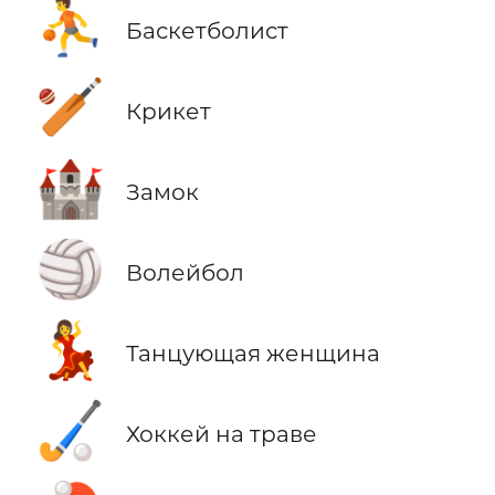
⛹️
Баскетболист
🏏
Крикет
🏰
Замок
🏐
Волейбол
💃
Танцующая женщина
🏑
Хоккей на траве