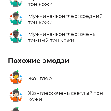
🤹🏼‍♂️
тон кожи
🤹🏽‍♂️
Мужчина-жонглер: средний
тон кожи
🤹🏿‍♂️
Мужчина-жонглер: очень
темный тон кожи
Похожие эмодзи
🤹
Жонглер
🤹🏻
Жонглер: очень светлый тон
кожи