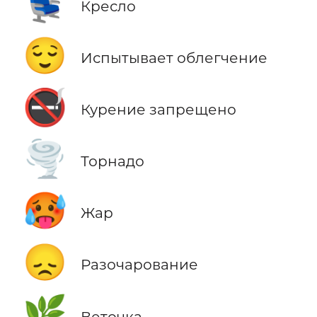
💺
Кресло
😌
Испытывает облегчение
🚭
Курение запрещено
🌪️
Торнадо
🥵
Жар
😞
Разочарование
🌿
Веточка