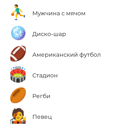
⛹️‍♂️
Мужчина с мячом
🪩
Диско-шар
🏈
Американский футбол
🏟️
Стадион
🏉
Регби
🧑‍🎤
Певец