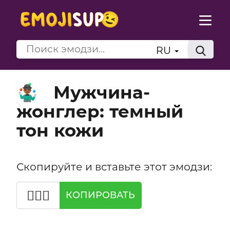
RU
Мужчина-
🤹🏾‍♂️
жонглер: темный
тон кожи
Скопируйте и вставьте этот эмодзи:
🤹🏾‍♂️
КОПИРОВАТЬ