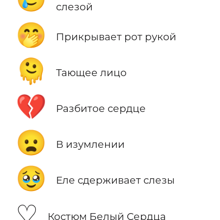
слезой
🤭
Прикрывает рот рукой
🫠
Тающее лицо
💔
Разбитое сердце
😦
В изумлении
🥹
Еле сдерживает слезы
♡
Костюм Белый Сердца