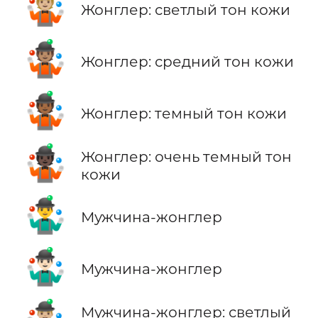
🤹🏼
Жонглер: светлый тон кожи
🤹🏽
Жонглер: средний тон кожи
🤹🏾
Жонглер: темный тон кожи
🤹🏿
Жонглер: очень темный тон
кожи
🤹‍♂️
Мужчина-жонглер
🤹🏻‍♂️
Мужчина-жонглер
Мужчина-жонглер: светлый