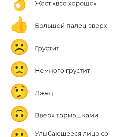
👌
Жест «все хорошо»
👍
Большой палец вверх
☹️
Грустит
🙁
Немного грустит
🤥
Лжец
🙃
Вверх тормашками
🥲
Улыбающееся лицо со