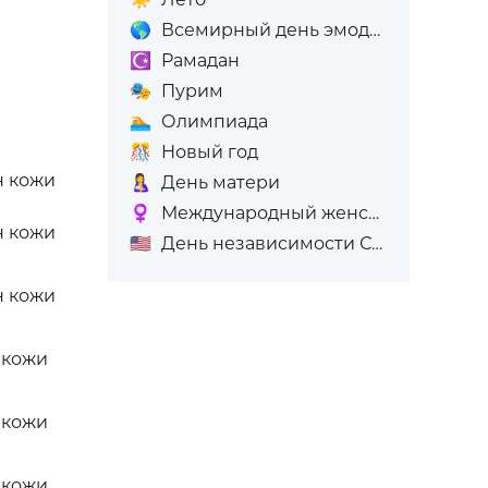
🌎
Всемирный день эмодзи
☪️
Рамадан
🎭
Пурим
🏊
Олимпиада
🎊
Новый год
н кожи
🤱
День матери
♀️
Международный женский день (8-е марта)
н кожи
🇺🇸
День независимости США
н кожи
 кожи
 кожи
 кожи