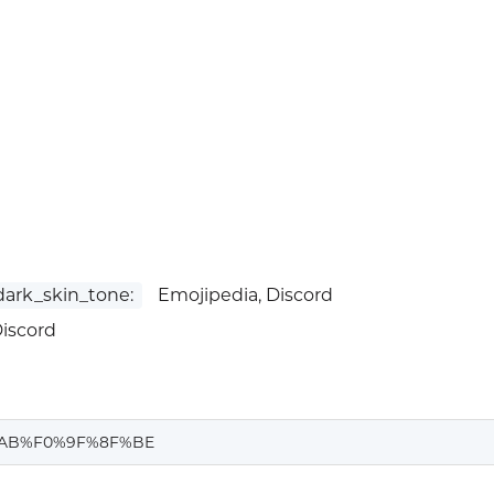
rk_skin_tone:
Emojipedia, Discord
iscord
AB%F0%9F%8F%BE