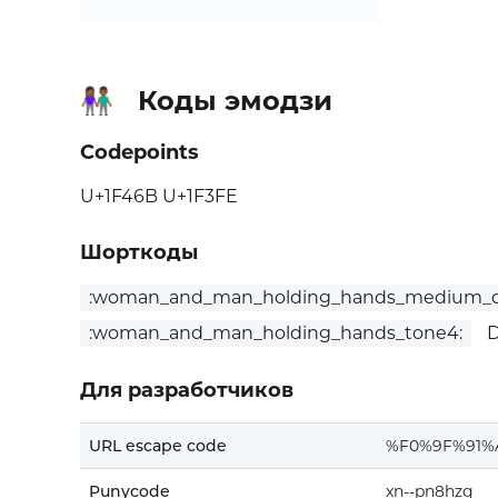
Коды эмодзи
👫🏾
Codepoints
U+1F46B U+1F3FE
Шорткоды
:woman_and_man_holding_hands_medium_da
:woman_and_man_holding_hands_tone4:
D
Для разработчиков
URL escape code
%F0%9F%91%
Punycode
xn--pn8hzg