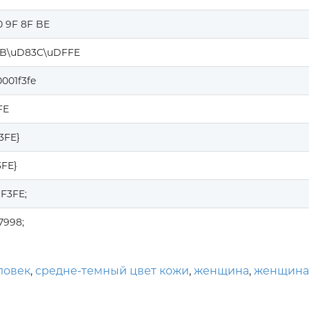
0 9F 8F BE
B\uD83C\uDFFE
001f3fe
FE
F3FE}
3FE}
1F3FE;
7998;
ловек
,
средне-темный цвет кожи
,
женщина
,
женщина