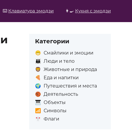
⌨️
Клавиатура эмодзи
👩‍🍳
Кухня с эмодзи
жи
Категории
😁
Смайлики и эмоции
👪
Люди и тело
🦁
Животные и природа
🍕
Еда и напитки
🌍
Путешествия и места
🏀
Деятельность
🎹
Объекты
📶
Символы
🎌
Флаги