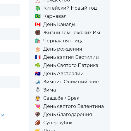
🐉
Китайский Новый год
🇧🇷
Карнавал
🇨🇦
День Канады
✊🏿
Жизни Темнокожих Имеют Значение
🛍️
Черная пятница
🎂
День рождения
🇫🇷
День взятия Бастилии
☘️
День Святого Патрика
🇦🇺
День Австралии
🎿
Зимние Олимпийские игры
⛄
Зима
👰
Свадьба / Брак
💘
День святого Валентина
🦃
День благодарения
 и
🏈
Суперкубок
☀️
Лето