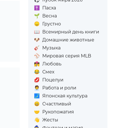
✝️
Пасха
🌱
Весна
😞
Грустно
📖
Всемирный день книги
🐶
Домашние животные
🎸
Музыка
⚾
Мировая серия MLB
👩‍❤️‍💋‍👨
Любовь
😂
Смех
💋
Поцелуи
🧑‍💼
Работа и роли
🗾
Японская культура
😄
Счастливый
🤝
Рукопожатия
👋
Жесты
🧙
Фэнтези и магия