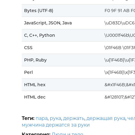
Bytes (UTF-8)
F0 9F 91 AB F
JavaScript, JSON, Java
\uD83D\uDC6
C, C++, Python
\U0001f46b\U0
CSS
\01F46B \01F3
PHP, Ruby
\u{1F46B}\u{1
Perl
\x{1F46B}\x{1F
HTML hex
&#x1F46B;&#x
HTML dec
&#128107;&#12
Теги:
пара
,
рука
,
держать
,
держащая рука
,
че
мужчина держатся за руки
Категория:
Люди и тело