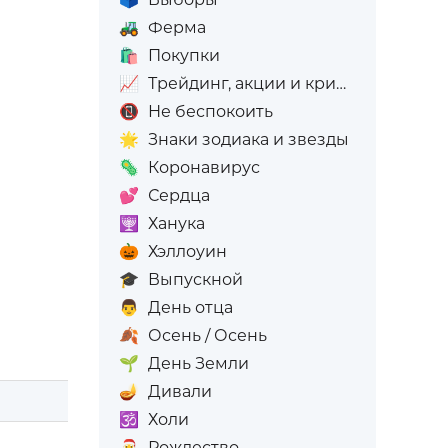
🚜
Ферма
🛍️
Покупки
📈
Трейдинг, акции и криптовалюта
📵
Не беспокоить
🌟
Знаки зодиака и звезды
🦠
Коронавирус
💕
Сердца
🕎
Ханука
🎃
Хэллоуин
🎓
Выпускной
👨
День отца
🍂
Осень / Осень
🌱
День Земли
🪔
Дивали
🕉️
Холи
🎅
Рождество