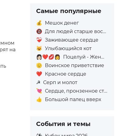
Самые популярные
💰
Мешок денег
🔞
Для людей старше восемнадцати лет
❤️‍🩹
Заживающее сердце
тёмном
😺
Улыбающийся кот
рят на
👩🏻‍❤️‍💋‍👩
Поцелуй - Женщина: Светлый тон кожи, Женщина: Без тона кожи
🫡
Воинское приветствие
ыть
❤️
Красное сердце
☭
Серп и молот
💘
Сердце, пронзенное стрелой
👍
Большой палец вверх
События и темы
⚽
Кубок мира 2026