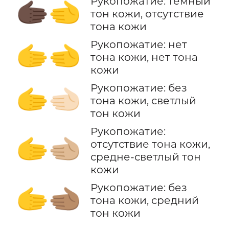
Рукопожатие: темный
🫱🏿‍🫲
тон кожи, отсутствие
тона кожи
Рукопожатие: нет
🫱‍🫲
тона кожи, нет тона
кожи
Рукопожатие: без
🫱‍🫲🏻
тона кожи, светлый
тон кожи
Рукопожатие:
🫱‍🫲🏼
отсутствие тона кожи,
средне-светлый тон
кожи
Рукопожатие: без
🫱‍🫲🏽
тона кожи, средний
тон кожи