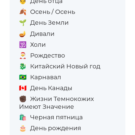
День отца
👨
Осень / Осень
🍂
День Земли
🌱
Дивали
🪔
Холи
🕉️
Рождество
🎅
Китайский Новый год
🐉
Карнавал
🇧🇷
День Канады
🇨🇦
Жизни Темнокожих
✊🏿
Имеют Значение
Черная пятница
🛍️
День рождения
🎂