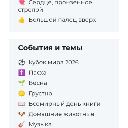
Сердце, пронзенное
💘
стрелой
Большой палец вверх
👍
События и темы
Кубок мира 2026
⚽
Пасха
✝️
Весна
🌱
Грустно
😞
Всемирный день книги
📖
Домашние животные
🐶
Музыка
🎸