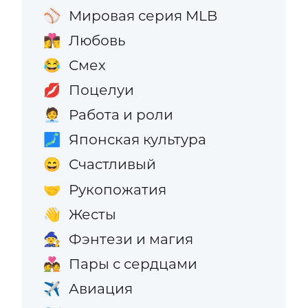
Мировая серия MLB
⚾
Любовь
👩‍❤️‍💋‍👨
Смех
😂
Поцелуи
💋
Работа и роли
🧑‍💼
Японская культура
🗾
Счастливый
😄
Рукопожатия
🤝
Жесты
👋
Фэнтези и магия
🧙
Пары с сердцами
💑
Авиация
✈️