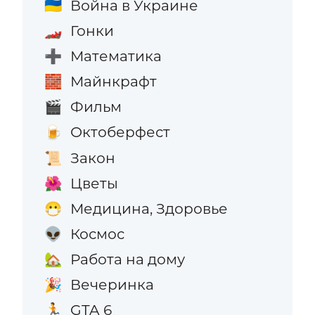
Война в Украине
🇺🇦
Гонки
🏎️
Математика
➕
Майнкрафт
🧱
Фильм
🎬
Октоберфест
🍺
Закон
📜
Цветы
🌺
Медицина, Здоровье
😷
Космос
👽
Работа на дому
🏡
Вечеринка
🎉
GTA 6
🏃