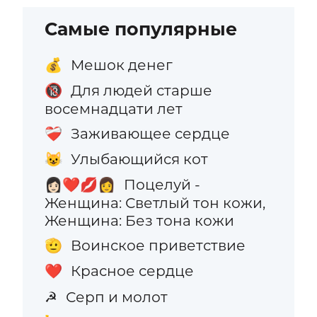
Самые популярные
Мешок денег
💰
Для людей старше
🔞
восемнадцати лет
Заживающее сердце
❤️‍🩹
Улыбающийся кот
😺
Поцелуй -
👩🏻‍❤️‍💋‍👩
Женщина: Светлый тон кожи,
Женщина: Без тона кожи
Воинское приветствие
🫡
Красное сердце
❤️
Серп и молот
☭