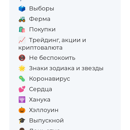
Выборы
🗳️
Ферма
🚜
Покупки
🛍️
Трейдинг, акции и
📈
криптовалюта
Не беспокоить
📵
Знаки зодиака и звезды
🌟
Коронавирус
🦠
Сердца
💕
Ханука
🕎
Хэллоуин
🎃
Выпускной
🎓