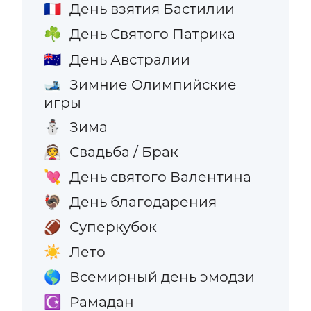
День взятия Бастилии
🇫🇷
День Святого Патрика
☘️
День Австралии
🇦🇺
Зимние Олимпийские
🎿
игры
Зима
⛄
Свадьба / Брак
👰
День святого Валентина
💘
День благодарения
🦃
Суперкубок
🏈
Лето
☀️
Всемирный день эмодзи
🌎
Рамадан
☪️