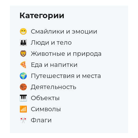
Категории
Смайлики и эмоции
😁
Люди и тело
👪
Животные и природа
🦁
Еда и напитки
🍕
Путешествия и места
🌍
Деятельность
🏀
Объекты
🎹
Символы
📶
Флаги
🎌