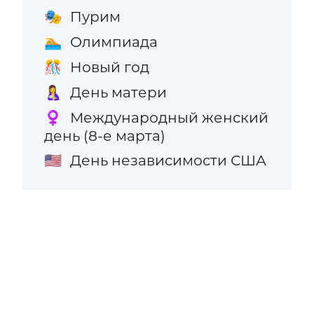
Пурим
🎭
Олимпиада
🏊
Новый год
🎊
День матери
🤱
Международный женский
♀️
день (8-е марта)
День независимости США
🇺🇸