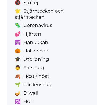
Stör ej
📵
Stjärntecken och
🌟
stjärntecken
Coronavirus
🦠
Hjärtan
💕
Hanukkah
🕎
Halloween
🎃
Utbildning
🎓
Fars dag
👨
Höst / höst
🍂
Jordens dag
🌱
Diwali
🪔
Holi
🕉️