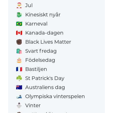
Jul
🎅
Kinesiskt nyår
🐉
Karneval
🇧🇷
Kanada-dagen
🇨🇦
Black Lives Matter
✊🏿
Svart fredag
🛍️
Födelsedag
🎂
Bastiljen
🇫🇷
St Patrick's Day
☘️
Australiens dag
🇦🇺
Olympiska vinterspelen
🎿
Vinter
⛄