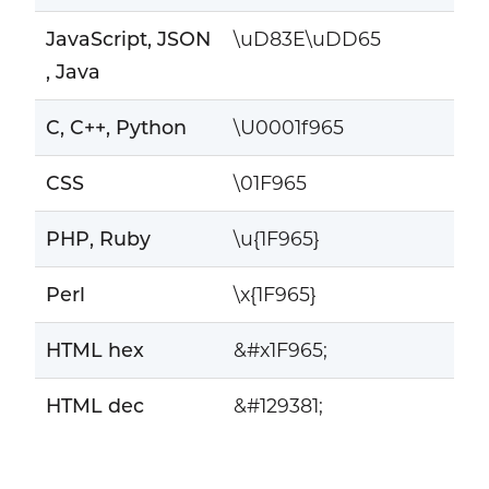
JavaScript, JSON
\uD83E\uDD65
, Java
C, C++, Python
\U0001f965
CSS
\01F965
PHP, Ruby
\u{1F965}
Perl
\x{1F965}
HTML hex
&#x1F965;
HTML dec
&#129381;