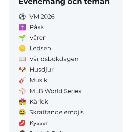
Evenemang och teman
VM 2026
⚽
Påsk
✝️
Våren
🌱
Ledsen
😞
Världsbokdagen
📖
Husdjur
🐶
Musik
🎸
MLB World Series
⚾
Kärlek
👩‍❤️‍💋‍👨
Skrattande emojis
😂
Kyssar
💋