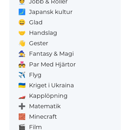
Jobb & Roller
🧑‍💼
Japansk kultur
🗾
Glad
😄
Handslag
🤝
Gester
👋
Fantasy & Magi
🧙
Par Med Hjärtor
💑
Flyg
✈️
Kriget i Ukraina
🇺🇦
Kapplöpning
🏎️
Matematik
➕
Minecraft
🧱
Film
🎬