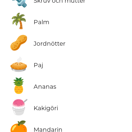
Skruv och mutter
🌴
Palm
🥜
Jordnötter
🥧
Paj
🍍
Ananas
🍧
Kakigōri
🍊
Mandarin