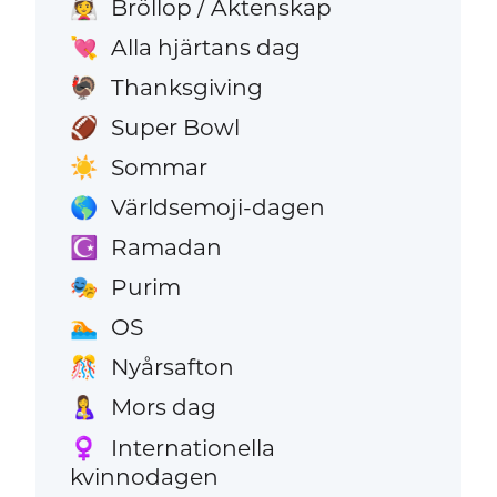
Bröllop / Äktenskap
👰
Alla hjärtans dag
💘
Thanksgiving
🦃
Super Bowl
🏈
Sommar
☀️
Världsemoji-dagen
🌎
Ramadan
☪️
Purim
🎭
OS
🏊
Nyårsafton
🎊
Mors dag
🤱
Internationella
♀️
kvinnodagen