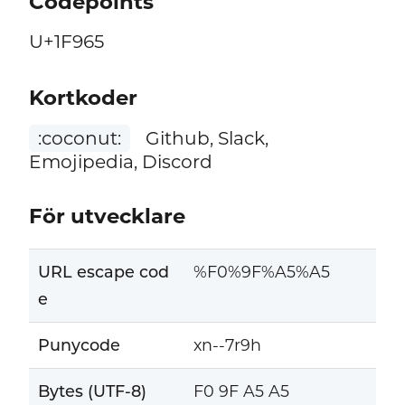
Codepoints
U+1F965
Kortkoder
:coconut:
Github, Slack,
Emojipedia, Discord
För utvecklare
URL escape cod
%F0%9F%A5%A5
e
Punycode
xn--7r9h
Bytes (UTF-8)
F0 9F A5 A5