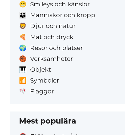
Smileys och känslor
😁
Människor och kropp
👪
Djur och natur
🦁
Mat och dryck
🍕
Resor och platser
🌍
Verksamheter
🏀
Objekt
🎹
Symboler
📶
Flaggor
🎌
Mest populära