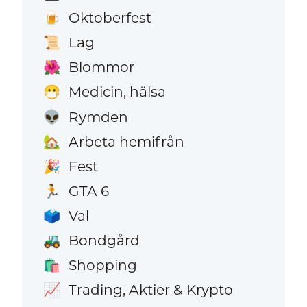
Oktoberfest
🍺
Lag
📜
Blommor
🌺
Medicin, hälsa
😷
Rymden
👽
Arbeta hemifrån
🏡
Fest
🎉
GTA 6
🏃
Val
🗳️
Bondgård
🚜
Shopping
🛍️
Trading, Aktier & Krypto
📈