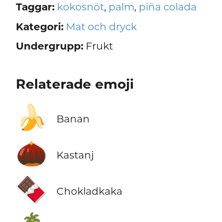
Taggar:
kokosnöt
,
palm
,
piña colada
Kategori:
Mat och dryck
Undergrupp:
Frukt
Relaterade emoji
🍌
Banan
🌰
Kastanj
🍫
Chokladkaka