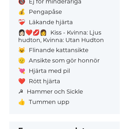
Ej för minderåriga
🔞
Pengapåse
💰
Läkande hjärta
❤️‍🩹
Kiss - Kvinna: Ljus
👩🏻‍❤️‍💋‍👩
hudton, Kvinna: Utan Hudton
Flinande kattansikte
😺
Ansikte som gör honnör
🫡
Hjärta med pil
💘
Rött hjärta
❤️
Hammer och Sickle
☭
Tummen upp
👍