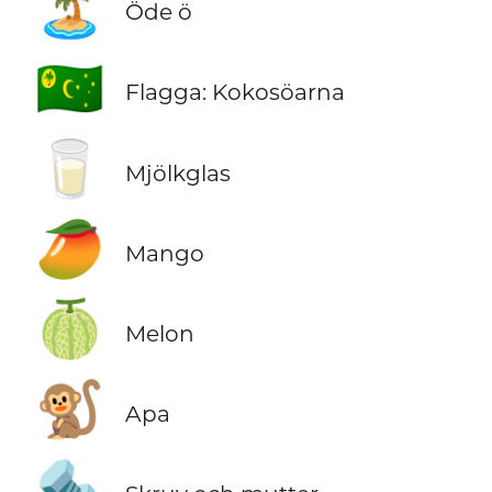
🏝️
Öde ö
🇨🇨
Flagga: Kokosöarna
🥛
Mjölkglas
🥭
Mango
🍈
Melon
🐒
Apa
🔩