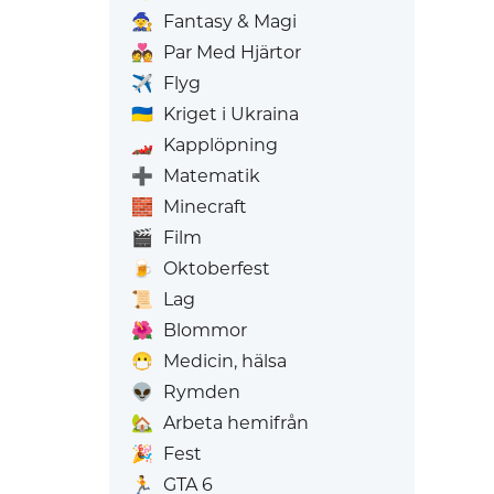
🧙
Fantasy & Magi
💑
Par Med Hjärtor
✈️
Flyg
🇺🇦
Kriget i Ukraina
🏎️
Kapplöpning
➕
Matematik
🧱
Minecraft
🎬
Film
🍺
Oktoberfest
📜
Lag
🌺
Blommor
😷
Medicin, hälsa
👽
Rymden
🏡
Arbeta hemifrån
🎉
Fest
🏃
GTA 6