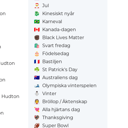
🎅
Jul
ton
🐉
Kinesiskt nyår
🇧🇷
Karneval
🇨🇦
Kanada-dagen
✊🏿
Black Lives Matter
🛍️
Svart fredag
n
🎂
Födelsedag
🇫🇷
Bastiljen
 Hudton
☘️
St Patrick's Day
🇦🇺
Australiens dag
ton
🎿
Olympiska vinterspelen
⛄
Vinter
k Hudton
👰
Bröllop / Äktenskap
💘
Alla hjärtans dag
on
🦃
Thanksgiving
🏈
Super Bowl