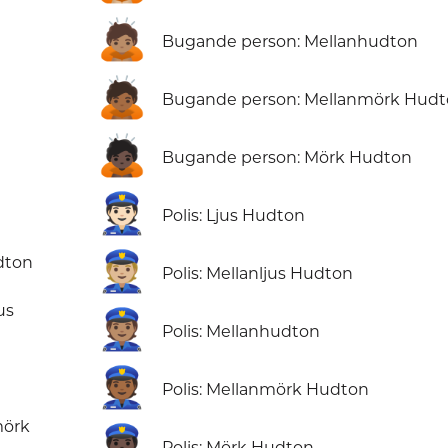
🙇🏽
Bugande person: Mellanhudton
🙇🏾
Bugande person: Mellanmörk Hud
🙇🏿
Bugande person: Mörk Hudton
👮🏻
Polis: Ljus Hudton
👮🏼
dton
Polis: Mellanljus Hudton
us
👮🏽
Polis: Mellanhudton
👮🏾
Polis: Mellanmörk Hudton
mörk
👮🏿
Polis: Mörk Hudton