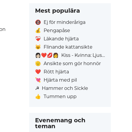
Mest populära
🔞
Ej för minderåriga
ton
💰
Pengapåse
❤️‍🩹
Läkande hjärta
😺
Flinande kattansikte
👩🏻‍❤️‍💋‍👩
Kiss - Kvinna: Ljus hudton, Kvinna: Utan Hudton
🫡
Ansikte som gör honnör
❤️
Rött hjärta
💘
Hjärta med pil
☭
Hammer och Sickle
👍
Tummen upp
Evenemang och
teman