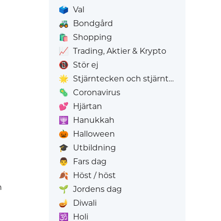
🗳️
Val
🚜
Bondgård
🛍️
Shopping
📈
Trading, Aktier & Krypto
📵
Stör ej
🌟
Stjärntecken och stjärntecken
🦠
Coronavirus
💕
Hjärtan
🕎
Hanukkah
🎃
Halloween
🎓
Utbildning
👨
Fars dag
🍂
Höst / höst
n
🌱
Jordens dag
🪔
Diwali
🕉️
Holi