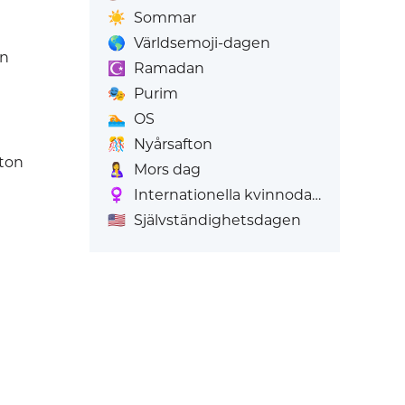
☀️
Sommar
🌎
Världsemoji-dagen
on
☪️
Ramadan
🎭
Purim
🏊
OS
🎊
Nyårsafton
dton
🤱
Mors dag
♀️
Internationella kvinnodagen
🇺🇸
Självständighetsdagen