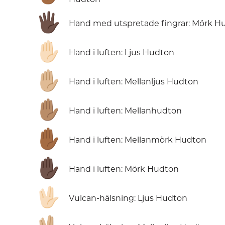
🖐🏿
Hand med utspretade fingrar: Mörk H
✋🏻
Hand i luften: Ljus Hudton
✋🏼
Hand i luften: Mellanljus Hudton
✋🏽
Hand i luften: Mellanhudton
✋🏾
Hand i luften: Mellanmörk Hudton
✋🏿
Hand i luften: Mörk Hudton
🖖🏻
Vulcan-hälsning: Ljus Hudton