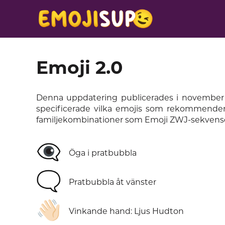
Emoji 2.0
Denna uppdatering publicerades i november 
specificerade vilka emojis som rekommender
familjekombinationer som Emoji ZWJ-sekvense
👁️‍🗨️
Öga i pratbubbla
🗨️
Pratbubbla åt vänster
👋🏻
Vinkande hand: Ljus Hudton