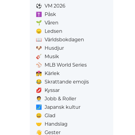
⚽
VM 2026
✝️
Påsk
🌱
Våren
😞
Ledsen
📖
Världsbokdagen
🐶
Husdjur
🎸
Musik
⚾
MLB World Series
👩‍❤️‍💋‍👨
Kärlek
😂
Skrattande emojis
💋
Kyssar
🧑‍💼
Jobb & Roller
🗾
Japansk kultur
😄
Glad
🤝
Handslag
👋
Gester