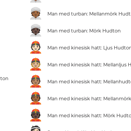
👳🏾
Man med turban: Mellanmörk Hud
👳🏿
Man med turban: Mörk Hudton
👲🏻
Man med kinesisk hatt: Ljus Hudto
👲🏼
Man med kinesisk hatt: Mellanljus
👲🏽
dton
Man med kinesisk hatt: Mellanhud
👲🏾
Man med kinesisk hatt: Mellanmör
👲🏿
Man med kinesisk hatt: Mörk Hudt