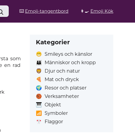
⌨️
Emoji-tangentbord
👩‍🍳
Emoji Kök
Kategorier
😁
Smileys och känslor
örsta som
👪
Människor och kropp
e en rad
🦁
Djur och natur
🍕
Mat och dryck
🌍
Resor och platser
rk
🏀
Verksamheter
🎹
Objekt
📶
Symboler
🎌
Flaggor
n