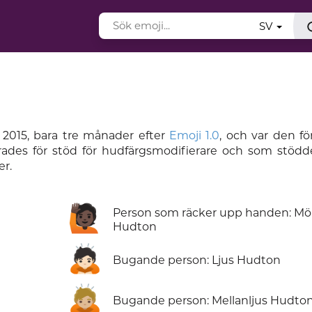
SV
2015, bara tre månader efter
Emoji 1.0
, och var den f
ades för stöd för hudfärgsmodifierare och som stödd
r.
🙋🏿
Person som räcker upp handen: Mö
Hudton
🙇🏻
Bugande person: Ljus Hudton
🙇🏼
Bugande person: Mellanljus Hudto