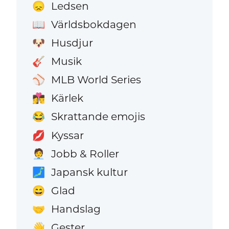
Ledsen
😞
Världsbokdagen
📖
Husdjur
🐶
Musik
🎸
MLB World Series
⚾
Kärlek
👩‍❤️‍💋‍👨
Skrattande emojis
😂
Kyssar
💋
Jobb & Roller
🧑‍💼
Japansk kultur
🗾
Glad
😄
Handslag
🤝
Gester
👋