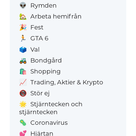
Rymden
👽
Arbeta hemifrån
🏡
Fest
🎉
GTA 6
🏃
Val
🗳️
Bondgård
🚜
Shopping
🛍️
Trading, Aktier & Krypto
📈
Stör ej
📵
Stjärntecken och
🌟
stjärntecken
Coronavirus
🦠
Hjärtan
💕