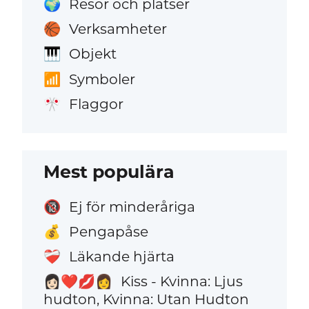
Resor och platser
🌍
Verksamheter
🏀
Objekt
🎹
Symboler
📶
Flaggor
🎌
Mest populära
Ej för minderåriga
🔞
Pengapåse
💰
Läkande hjärta
❤️‍🩹
Kiss - Kvinna: Ljus
👩🏻‍❤️‍💋‍👩
hudton, Kvinna: Utan Hudton