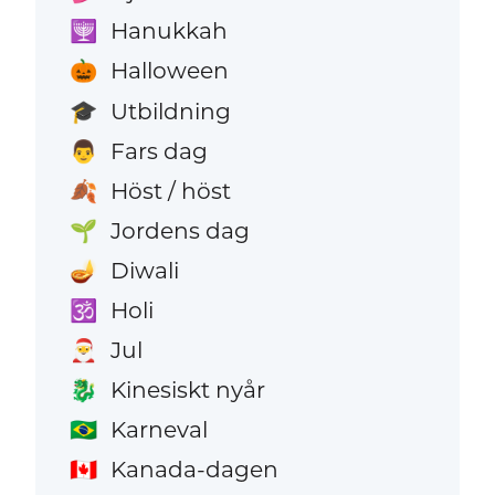
Hanukkah
🕎
Halloween
🎃
Utbildning
🎓
Fars dag
👨
Höst / höst
🍂
Jordens dag
🌱
Diwali
🪔
Holi
🕉️
Jul
🎅
Kinesiskt nyår
🐉
Karneval
🇧🇷
Kanada-dagen
🇨🇦