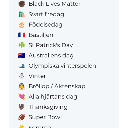
Black Lives Matter
✊🏿
Svart fredag
🛍️
Födelsedag
🎂
Bastiljen
🇫🇷
St Patrick's Day
☘️
Australiens dag
🇦🇺
Olympiska vinterspelen
🎿
Vinter
⛄
Bröllop / Äktenskap
👰
Alla hjärtans dag
💘
Thanksgiving
🦃
Super Bowl
🏈
Sommar
☀️