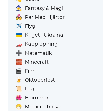
Fantasy & Magi
🧙
Par Med Hjärtor
💑
Flyg
✈️
Kriget i Ukraina
🇺🇦
Kapplöpning
🏎️
Matematik
➕
Minecraft
🧱
Film
🎬
Oktoberfest
🍺
Lag
📜
Blommor
🌺
Medicin, hälsa
😷