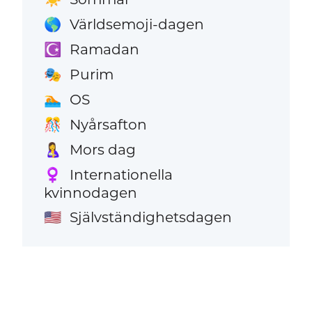
Världsemoji-dagen
🌎
Ramadan
☪️
Purim
🎭
OS
🏊
Nyårsafton
🎊
Mors dag
🤱
Internationella
♀️
kvinnodagen
Självständighetsdagen
🇺🇸