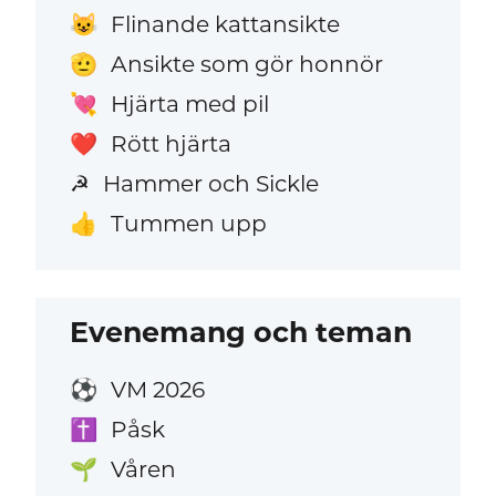
Flinande kattansikte
😺
Ansikte som gör honnör
🫡
Hjärta med pil
💘
Rött hjärta
❤️
Hammer och Sickle
☭
Tummen upp
👍
Evenemang och teman
VM 2026
⚽
Påsk
✝️
Våren
🌱