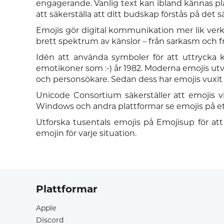
engagerande. Vanlig text kan ibland kännas plat
att säkerställa att ditt budskap förstås på det s
Emojis gör digital kommunikation mer lik verkli
brett spektrum av känslor – från sarkasm och fr
Idén att använda symboler för att uttrycka k
emotikoner som :-) år 1982. Moderna emojis ut
och personsökare. Sedan dess har emojis vuxit 
Unicode Consortium säkerställer att emojis 
Windows och andra plattformar se emojis på e
Utforska tusentals emojis på Emojisup för att
emojin för varje situation.
Plattformar
Apple
Discord