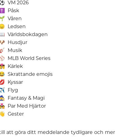
⚽
VM 2026
✝️
Påsk
🌱
Våren
😞
Ledsen
📖
Världsbokdagen
🐶
Husdjur
🎸
Musik
⚾
MLB World Series
‍❤️‍💋‍👨
Kärlek
😂
Skrattande emojis
💋
Kyssar
✈️
Flyg
🧙
Fantasy & Magi
💑
Par Med Hjärtor
👋
Gester
till att göra ditt meddelande tydligare och mer