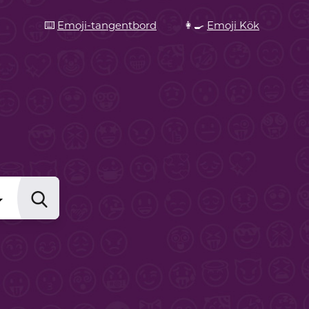
⌨️
Emoji-tangentbord
👩‍🍳
Emoji Kök