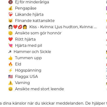
🔞
Ej för minderåriga
💰
Pengapåse
❤️‍🩹
Läkande hjärta
😺
Flinande kattansikte
👩🏻‍❤️‍💋‍👩
Kiss - Kvinna: Ljus hudton, Kvinna: Utan Hudton
🫡
Ansikte som gör honnör
❤️
Rött hjärta
💘
Hjärta med pil
☭
Hammer och Sickle
👩
👍
Tummen upp
🔥
Eld
⚡
Högspänning
🇺🇸
Flagga: USA
⚠️
Varning
😀
Ansikte med stort leende
ka dina känslor när du skickar meddelanden. De hjälper 