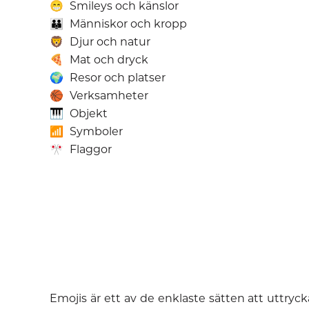
😁
Smileys och känslor
👪
Människor och kropp
🦁
Djur och natur
🍕
Mat och dryck
🌍
Resor och platser
🏀
Verksamheter
🎹
Objekt
📶
Symboler
🎌
Flaggor
Emojis är ett av de enklaste sätten att uttryc