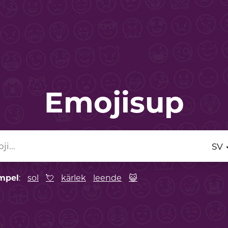
Emojisup
SV
empel
:
sol
💘
kärlek
leende
😺