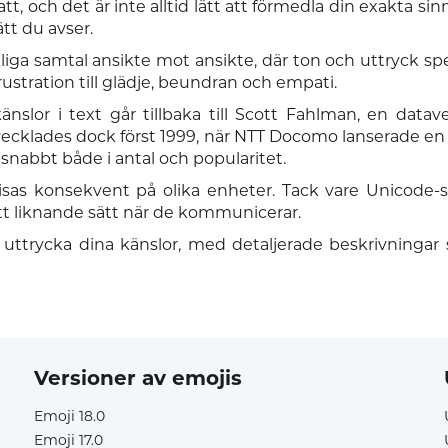
t, och det är inte alltid lätt att förmedla din exakta si
ätt du avser.
ga samtal ansikte mot ansikte, där ton och uttryck spelar 
ustration till glädje, beundran och empati.
änslor i text går tillbaka till Scott Fahlman, en data
vecklades dock först 1999, när NTT Docomo lanserade en
snabbt både i antal och popularitet.
visas konsekvent på olika enheter. Tack vare Unicode-
tt liknande sätt när de kommunicerar.
 uttrycka dina känslor, med detaljerade beskrivningar
Versioner av emojis
Emoji 18.0
Emoji 17.0