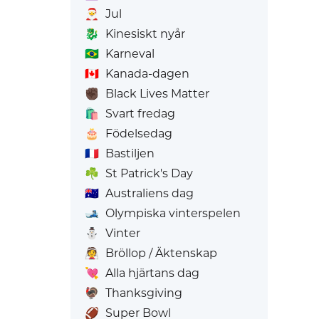
🎅
Jul
🐉
Kinesiskt nyår
🇧🇷
Karneval
🇨🇦
Kanada-dagen
✊🏿
Black Lives Matter
🛍️
Svart fredag
🎂
Födelsedag
🇫🇷
Bastiljen
☘️
St Patrick's Day
🇦🇺
Australiens dag
🎿
Olympiska vinterspelen
⛄
Vinter
👰
Bröllop / Äktenskap
💘
Alla hjärtans dag
🦃
Thanksgiving
🏈
Super Bowl