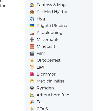
n,
🧙
Fantasy & Magi
ton
💑
Par Med Hjärtor
✈️
Flyg
🇺🇦
Kriget i Ukraina
🏎️
Kapplöpning
➕
Matematik
🧱
Minecraft
🎬
Film
🍺
Oktoberfest
📜
Lag
🌺
Blommor
😷
Medicin, hälsa
👽
Rymden
🏡
Arbeta hemifrån
🎉
Fest
🏃
GTA 6