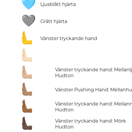
🩵
Ljusblått hjärta
🩶
Grått hjärta
🫷
Vänster tryckande hand
🫷🏻
🫷🏼
Vänster tryckande hand: Mellanl
Hudton
🫷🏽
Vänster Pushing Hand: Mellanh
🫷🏾
Vänster tryckande hand: Mella
Hudton
🫷🏿
Vänster tryckande hand: Mörk
Hudton