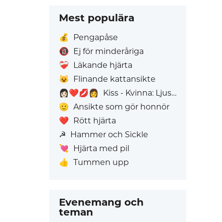
Mest populära
💰
Pengapåse
🔞
Ej för minderåriga
❤️‍🩹
Läkande hjärta
😺
Flinande kattansikte
👩🏻‍❤️‍💋‍👩
Kiss - Kvinna: Ljus hudton, Kvinna: Utan Hudton
🫡
Ansikte som gör honnör
❤️
Rött hjärta
☭
Hammer och Sickle
💘
Hjärta med pil
👍
Tummen upp
Evenemang och
teman