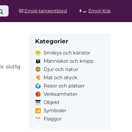
⌨️
Emoji-tangentbord
👩‍🍳
Emoji Kök
Kategorier
😁
Smileys och känslor
👪
Människor och kropp
r slutlig
🦁
Djur och natur
🍕
Mat och dryck
🌍
Resor och platser
🏀
Verksamheter
🎹
Objekt
📶
Symboler
🎌
Flaggor