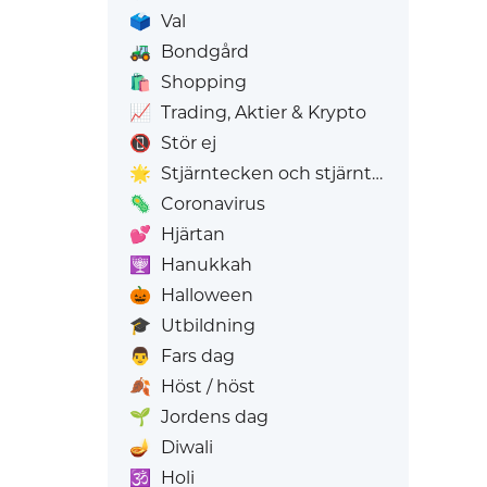
🗳️
Val
🚜
Bondgård
🛍️
Shopping
📈
Trading, Aktier & Krypto
📵
Stör ej
🌟
Stjärntecken och stjärntecken
🦠
Coronavirus
💕
Hjärtan
🕎
Hanukkah
🎃
Halloween
🎓
Utbildning
👨
Fars dag
🍂
Höst / höst
🌱
Jordens dag
🪔
Diwali
🕉️
Holi