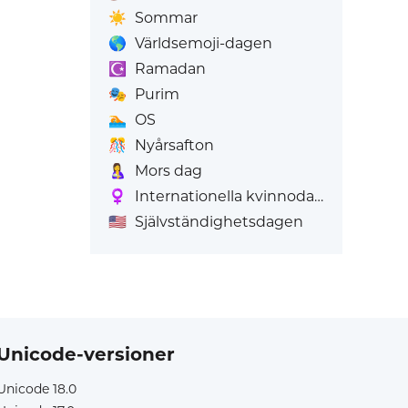
☀️
Sommar
🌎
Världsemoji-dagen
☪️
Ramadan
🎭
Purim
🏊
OS
🎊
Nyårsafton
🤱
Mors dag
♀️
Internationella kvinnodagen
🇺🇸
Självständighetsdagen
Unicode-versioner
Unicode 18.0