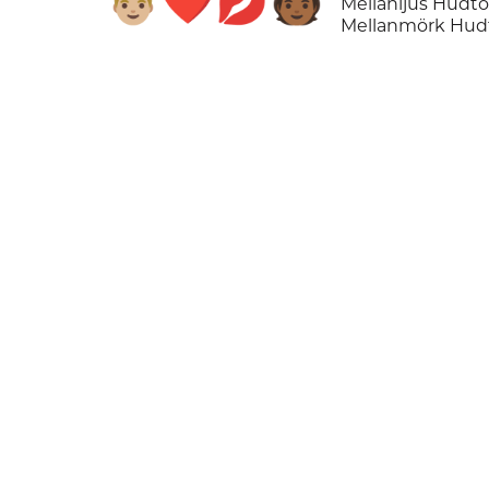
👨🏼‍❤️‍💋‍🧑🏾
Mellanljus Hudto
Mellanmörk Hud