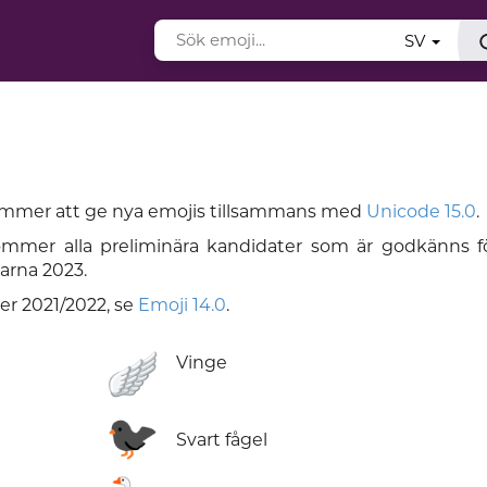
SV
ommer att ge nya emojis tillsammans med
Unicode 15.0
.
ommer alla preliminära kandidater som är godkänns fö
arna 2023.
er 2021/2022, se
Emoji 14.0
.
🪽
Vinge
🐦‍⬛
Svart fågel