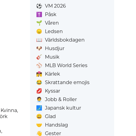
⚽
VM 2026
✝️
Påsk
🌱
Våren
😞
Ledsen
📖
Världsbokdagen
🐶
Husdjur
🎸
Musik
⚾
MLB World Series
👩‍❤️‍💋‍👨
Kärlek
😂
Skrattande emojis
💋
Kyssar
🧑‍💼
Jobb & Roller
🗾
Japansk kultur
 Kvinna,
örk
😄
Glad
🤝
Handslag
,
👋
Gester