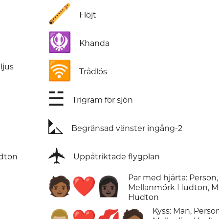
🪈
Flöjt
🪯
Khanda
🛜
ljus
Trådlös
☱
Trigram för sjön
⛡
Begränsad vänster ingång-2
🛧
dton
Uppåtriktade flygplan
Par med hjärta: Person,
🧑🏾‍❤️‍👩🏿
Mellanmörk Hudton, M
Hudton
Kyss: Man, Person