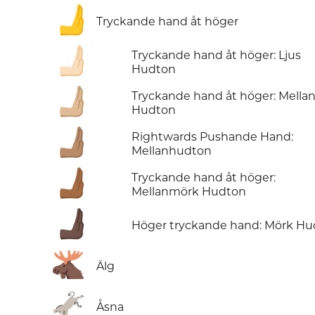
🫸
Tryckande hand åt höger
🫸🏻
Tryckande hand åt höger: Ljus
Hudton
🫸🏼
Tryckande hand åt höger: Mellan
Hudton
🫸🏽
Rightwards Pushande Hand:
Mellanhudton
🫸🏾
Tryckande hand åt höger:
Mellanmörk Hudton
🫸🏿
Höger tryckande hand: Mörk Hu
🫎
Älg
🫏
Åsna