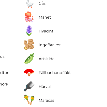
🪿
Gås
🪼
Manet
🪻
Hyacint
🫚
Ingefära rot
🫛
jus
Ärtskida
🪭
udton
Fällbar handfläkt
🪮
nmörk
Hårval
🪇
Maracas