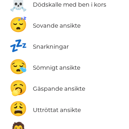
☠️
Dödskalle med ben i kors
😴
Sovande ansikte
💤
Snarkningar
😪
Sömnigt ansikte
🥱
Gäspande ansikte
😩
Uttröttat ansikte