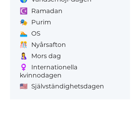
Ramadan
☪️
Purim
🎭
OS
🏊
Nyårsafton
🎊
Mors dag
🤱
Internationella
♀️
kvinnodagen
Självständighetsdagen
🇺🇸