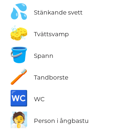
💦
Stänkande svett
🧽
Tvättsvamp
🪣
Spann
🪥
Tandborste
🚾
WC
🧖
Person i ångbastu