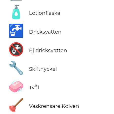
🧴
Lotionflaska
🚰
Dricksvatten
🚱
Ej dricksvatten
🔧
Skiftnyckel
🧼
Tvål
🪠
Vaskrensare Kolven