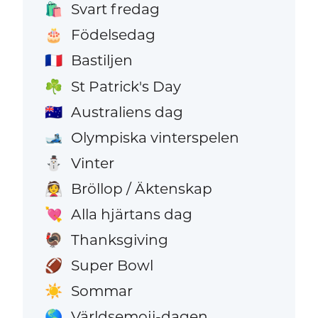
Svart fredag
🛍️
Födelsedag
🎂
Bastiljen
🇫🇷
St Patrick's Day
☘️
Australiens dag
🇦🇺
Olympiska vinterspelen
🎿
Vinter
⛄
Bröllop / Äktenskap
👰
Alla hjärtans dag
💘
Thanksgiving
🦃
Super Bowl
🏈
Sommar
☀️
Världsemoji-dagen
🌎