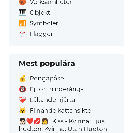
Verksamheter
🏀
Objekt
🎹
Symboler
📶
Flaggor
🎌
Mest populära
Pengapåse
💰
Ej för minderåriga
🔞
Läkande hjärta
❤️‍🩹
Flinande kattansikte
😺
Kiss - Kvinna: Ljus
👩🏻‍❤️‍💋‍👩
hudton, Kvinna: Utan Hudton