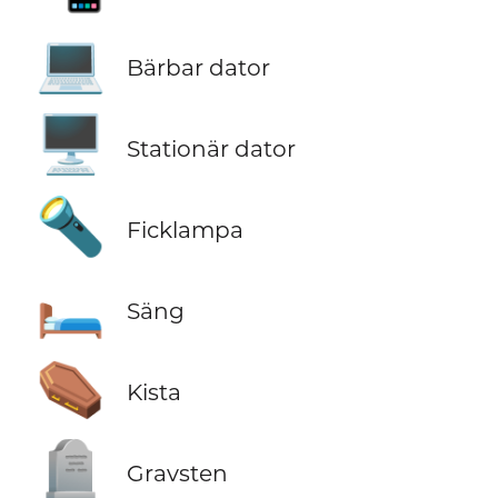
💻
Bärbar dator
🖥️
Stationär dator
🔦
Ficklampa
🛏️
Säng
⚰️
Kista
🪦
Gravsten