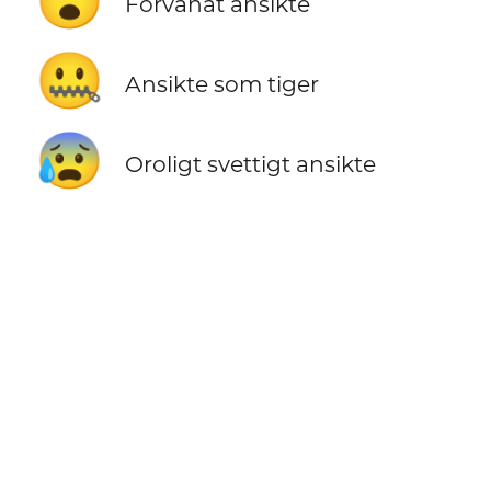
😮
Förvånat ansikte
🤐
Ansikte som tiger
😰
Oroligt svettigt ansikte