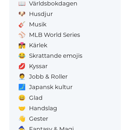
Världsbokdagen
📖
Husdjur
🐶
Musik
🎸
MLB World Series
⚾
Kärlek
👩‍❤️‍💋‍👨
Skrattande emojis
😂
Kyssar
💋
Jobb & Roller
🧑‍💼
Japansk kultur
🗾
Glad
😄
Handslag
🤝
Gester
👋
Fantasy & Magi
🧙