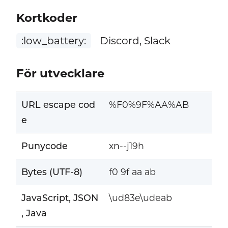
Kortkoder
:low_battery:
Discord, Slack
För utvecklare
URL escape cod
%F0%9F%AA%AB
e
Punycode
xn--j19h
Bytes (UTF-8)
f0 9f aa ab
JavaScript, JSON
\ud83e\udeab
, Java