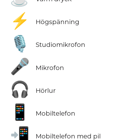
⚡
Högspänning
🎙️
Studiomikrofon
🎤
Mikrofon
🎧
Hörlur
📱
Mobiltelefon
📲
Mobiltelefon med pil