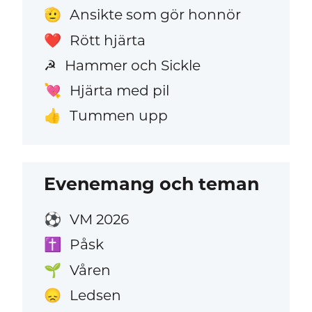
Ansikte som gör honnör
🫡
Rött hjärta
❤️
Hammer och Sickle
☭
Hjärta med pil
💘
Tummen upp
👍
Evenemang och teman
VM 2026
⚽
Påsk
✝️
Våren
🌱
Ledsen
😞