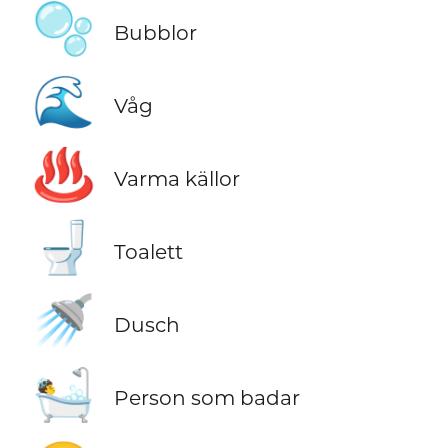
🫧
Bubblor
🌊
Våg
♨️
Varma källor
🚽
Toalett
🚿
Dusch
🛀
Person som badar