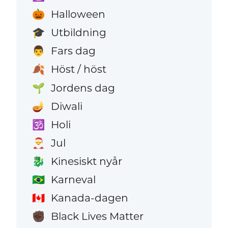
Halloween
🎃
Utbildning
🎓
Fars dag
👨
Höst / höst
🍂
Jordens dag
🌱
Diwali
🪔
Holi
🕉️
Jul
🎅
Kinesiskt nyår
🐉
Karneval
🇧🇷
Kanada-dagen
🇨🇦
Black Lives Matter
✊🏿