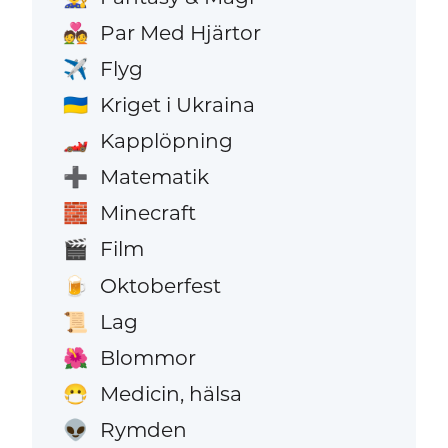
Par Med Hjärtor
💑
Flyg
✈️
Kriget i Ukraina
🇺🇦
Kapplöpning
🏎️
Matematik
➕
Minecraft
🧱
Film
🎬
Oktoberfest
🍺
Lag
📜
Blommor
🌺
Medicin, hälsa
😷
Rymden
👽