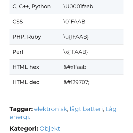
C, C++, Python
\U0001faab
CSS
\01FAAB
PHP, Ruby
\u{1FAAB}
Perl
\x{1FAAB}
HTML hex
&#x1faab;
HTML dec
&#129707;
Taggar:
elektronisk
,
lågt batteri
,
Låg
energi.
Kategori:
Objekt