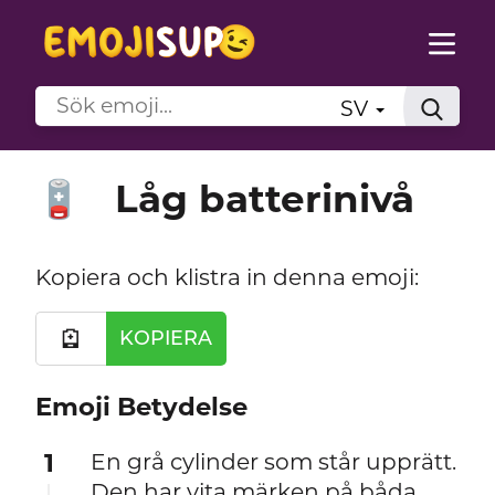
SV
Låg batterinivå
🪫
Kopiera och klistra in denna emoji:
🪫
KOPIERA
Emoji Betydelse
1
En grå cylinder som står upprätt.
Den har vita märken på båda