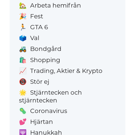
Arbeta hemifrån
🏡
Fest
🎉
GTA 6
🏃
Val
🗳️
Bondgård
🚜
Shopping
🛍️
Trading, Aktier & Krypto
📈
Stör ej
📵
Stjärntecken och
🌟
stjärntecken
Coronavirus
🦠
Hjärtan
💕
Hanukkah
🕎