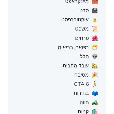
מיינקראפט
🧱
סרט
🎬
אוקטוברפסט
🍺
משפט
📜
פרחים
🌺
רפואה, בריאות
😷
חלל
👽
עובד מהבית
🏡
מסיבה
🎉
GTA 6
🏃
בחירות
🗳️
חווה
🚜
קניות
🛍️