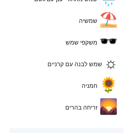
⛱️
שמשיה
🕶️
משקפי שמש
☼
שמש לבנה עם קרניים
🌻
חמניה
🌄
זריחה בהרים