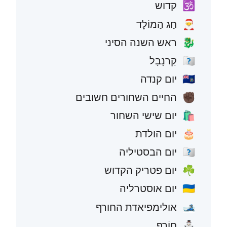
קדוש
🕉️
חַג הַמוֹלָד
🎅
ראש השנה הסיני
🐉
קַרנָבָל
🇧🇷
יום קנדה
🇨🇦
החיים השחורים חשובים
✊🏿
יום שישי השחור
🛍️
יום הולדת
🎂
יום הבסטיליה
🇫🇷
יום פטריק הקדוש
☘️
יום אוסטרליה
🇦🇺
אולימפיאדת החורף
🎿
חוֹרֶף
⛄