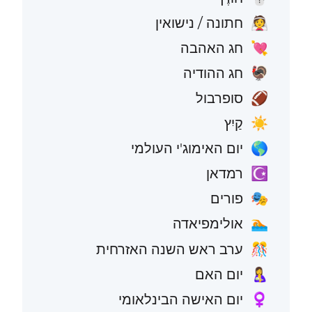
חתונה / נישואין
👰
חג האהבה
💘
חג ההודיה
🦃
סופרבול
🏈
קַיִץ
☀️
יום האימוג'י העולמי
🌎
רמדאן
☪️
פורים
🎭
אולימפיאדה
🏊
ערב ראש השנה האזרחית
🎊
יום האם
🤱
יום האישה הבינלאומי
♀️