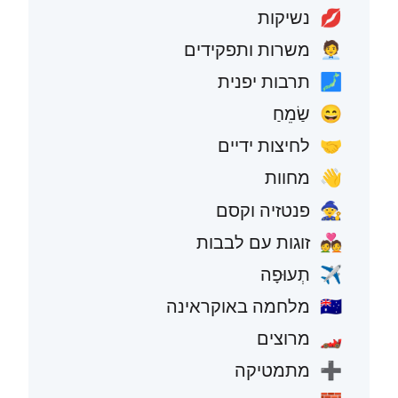
נשיקות
💋
משרות ותפקידים
🧑‍💼
תרבות יפנית
🗾
שַׂמֵחַ
😄
לחיצות ידיים
🤝
מחוות
👋
פנטזיה וקסם
🧙
זוגות עם לבבות
💑
תְעוּפָה
✈️
מלחמה באוקראינה
🇺🇦
מרוצים
🏎️
מתמטיקה
➕