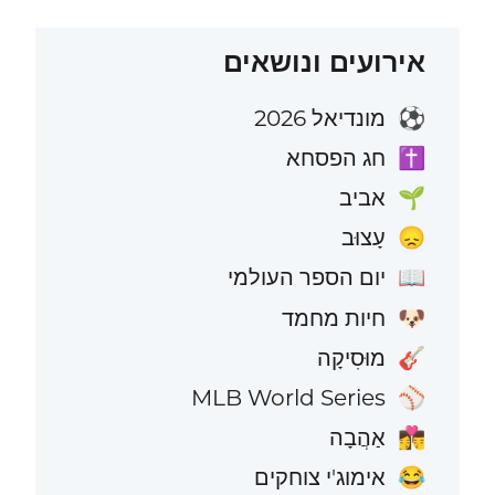
אירועים ונושאים
מונדיאל 2026
⚽
חג הפסחא
✝️
אביב
🌱
עָצוּב
😞
יום הספר העולמי
📖
חיות מחמד
🐶
מוּסִיקָה
🎸
MLB World Series
⚾
אַהֲבָה
👩‍❤️‍💋‍👨
אימוג'י צוחקים
😂