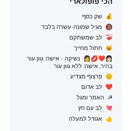
הכי פופולארי
שק כסף
💰
מגיל שמונה-עשרה בלבד
🔞
לב שמשתקם
❤️‍🩹
חתול מחייך
😺
נשיקה - אישה: גוון עור
👩🏻‍❤️‍💋‍👩
בהיר, אישה: ללא גוון עור
פרצוף מצדיע
🫡
לב אדום
❤️
האמר ומגל
☭
לב עם חץ
💘
אגודל למעלה
👍