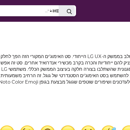
HE
בעבר, מכשירי LG הציגו סט אימוג'ים ייחודי משלהם, המשולב בממשק ה-LG UX הייחודי. סט האימוג'ים המקורי הזה הפ
וויית המשתמש בדגמי טלפונים שונים של LG, והעניק להם ייחודיות והכרה בקרב מכשירי אנדרואיד אחרים. סט זה אפש
למשתמשים
ד 7.0 ומעלה זכו גם ביכולת להשתמש בסט האימוג'ים הסטנדרטי של גוגל. זה הרחיב משמעותי
פורים שוטפים שגוגל מבצעת בגופן Noto Color Emoji שלה.