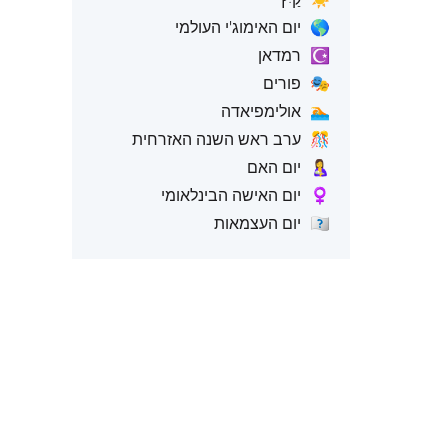
🌎
יום האימוג'י העולמי
☪️
רמדאן
🎭
פורים
🏊
אולימפיאדה
🎊
ערב ראש השנה האזרחית
🤱
יום האם
♀️
יום האישה הבינלאומי
🇺🇸
יום העצמאות