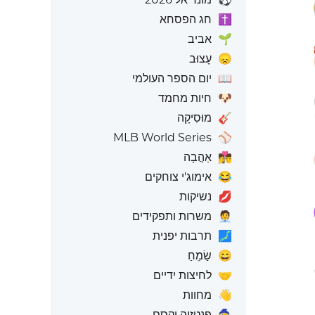
✝️
חג הפסחא
🌱
אביב
😞
עָצוּב
📖
יום הספר העולמי
🐶
חיות מחמד
🎸
מוּסִיקָה
MLB World Series
⚾
👩‍❤️‍💋‍👨
אַהֲבָה
😂
אימוג'י צוחקים
💋
נשיקות
🧑‍💼
משרות ותפקידים
🗾
תרבות יפנית
😄
שַׂמֵחַ
🤝
לחיצות ידיים
👋
מחוות
🧙
פנטזיה וקסם