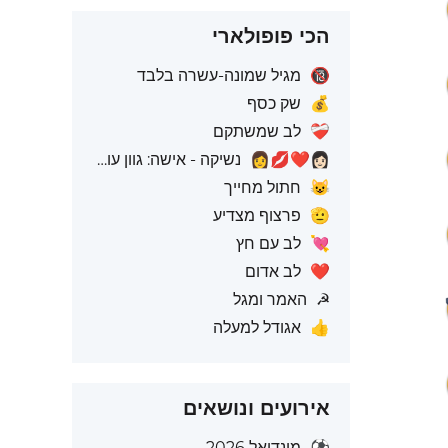
הכי פופולארי
🔞
מגיל שמונה-עשרה בלבד
💰
שק כסף
❤️‍🩹
לב שמשתקם
👩🏻‍❤️‍💋‍👩
נשיקה - אישה: גוון עור בהיר, אישה: ללא גוון עור
😺
חתול מחייך
🫡
פרצוף מצדיע
💘
לב עם חץ
❤️
לב אדום
☭
האמר ומגל
👍
אגודל למעלה
אירועים ונושאים
⚽
מונדיאל 2026