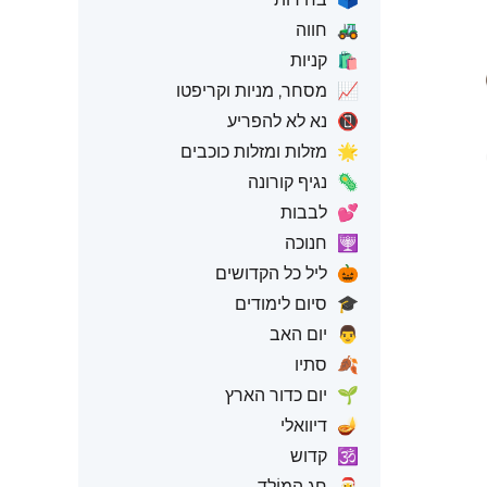
🚜
חווה
🛍️
קניות
📈
מסחר, מניות וקריפטו
📵
נא לא להפריע
🌟
מזלות ומזלות כוכבים
🦠
נגיף קורונה
💕
לבבות
🕎
חנוכה
🎃
ליל כל הקדושים
🎓
סיום לימודים
👨
יום האב
🍂
סתיו
🌱
יום כדור הארץ
🪔
דיוואלי
🕉️
קדוש
🎅
חַג הַמוֹלָד