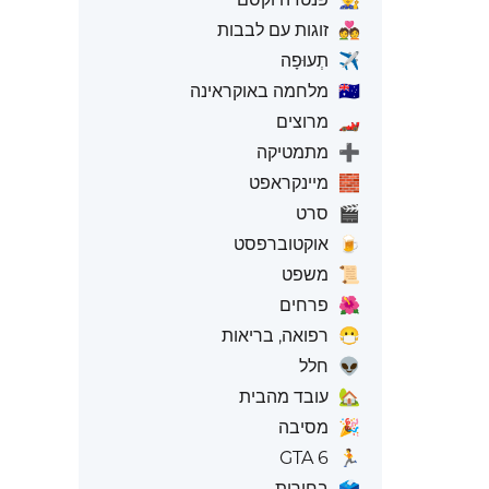
💑
זוגות עם לבבות
✈️
תְעוּפָה
🇺🇦
מלחמה באוקראינה
🏎️
מרוצים
➕
מתמטיקה
🧱
מיינקראפט
🎬
סרט
🍺
אוקטוברפסט
📜
משפט
🌺
פרחים
😷
רפואה, בריאות
👽
חלל
🏡
עובד מהבית
🎉
מסיבה
GTA 6
🏃
🗳️
בחירות