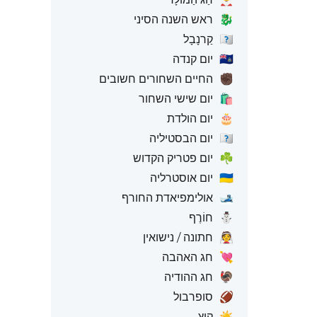
🐉
ראש השנה הסיני
🇧🇷
קַרנָבָל
🇨🇦
יום קנדה
✊🏿
החיים השחורים חשובים
🛍️
יום שישי השחור
🎂
יום הולדת
🇫🇷
יום הבסטיליה
☘️
יום פטריק הקדוש
🇦🇺
יום אוסטרליה
🎿
אולימפיאדת החורף
⛄
חוֹרֶף
👰
חתונה / נישואין
💘
חג האהבה
🦃
חג ההודיה
🏈
סופרבול
☀️
קַיִץ