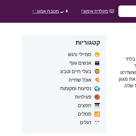
⌨️
מקלדת אימוג'י
👩‍🍳
מטבח אמוג ' י
קטגוריות
😁
סמיילי ורגש
ך לחלק בלתי
👪
אנשים וגוף
ר
🦁
בעלי חיים וטבע
 ליהנות מאימוג'ים בלעדיים ועקביים מבחינה סגנונית שהשתלבו בצורה חלקה בעיצוב הממשק הכללי. משתמשי LG ששדרגו
ת את מגוון
🍕
אוכל שתייה
🌍
נסיעות ומקומות
🏀
פעילויות
🎹
חפצים
📶
סמלים
🎌
דגלים