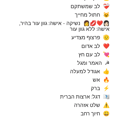
לב שמשתקם
❤️‍🩹
חתול מחייך
😺
נשיקה - אישה: גוון עור בהיר,
👩🏻‍❤️‍💋‍👩
אישה: ללא גוון עור
פרצוף מצדיע
🫡
לב אדום
❤️
לב עם חץ
💘
האמר ומגל
☭
אגודל למעלה
👍
אש
🔥
ברק
⚡
דגל: ארצות הברית
🇺🇸
שלט אזהרה
⚠️
חיוך רחב
😀