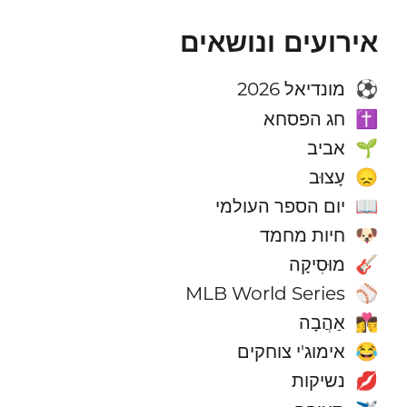
אירועים ונושאים
מונדיאל 2026
⚽
חג הפסחא
✝️
אביב
🌱
עָצוּב
😞
יום הספר העולמי
📖
חיות מחמד
🐶
מוּסִיקָה
🎸
MLB World Series
⚾
אַהֲבָה
👩‍❤️‍💋‍👨
אימוג'י צוחקים
😂
נשיקות
💋