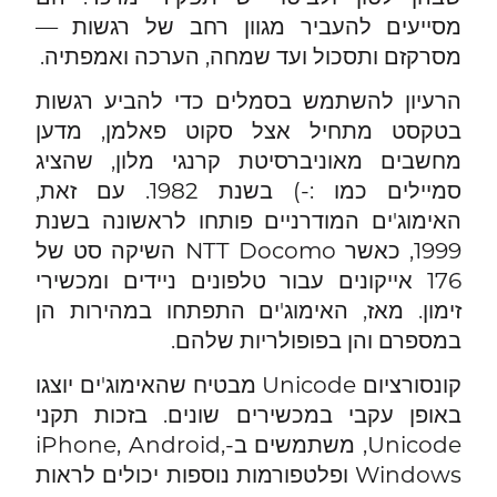
מסייעים להעביר מגוון רחב של רגשות —
מסרקזם ותסכול ועד שמחה, הערכה ואמפתיה.
הרעיון להשתמש בסמלים כדי להביע רגשות
בטקסט מתחיל אצל סקוט פאלמן, מדען
מחשבים מאוניברסיטת קרנגי מלון, שהציג
סמיילים כמו :-) בשנת 1982. עם זאת,
האימוג'ים המודרניים פותחו לראשונה בשנת
1999, כאשר NTT Docomo השיקה סט של
176 אייקונים עבור טלפונים ניידים ומכשירי
זימון. מאז, האימוג'ים התפתחו במהירות הן
במספרם והן בפופולריות שלהם.
קונסורציום Unicode מבטיח שהאימוג'ים יוצגו
באופן עקבי במכשירים שונים. בזכות תקני
Unicode, משתמשים ב-iPhone, Android,
Windows ופלטפורמות נוספות יכולים לראות