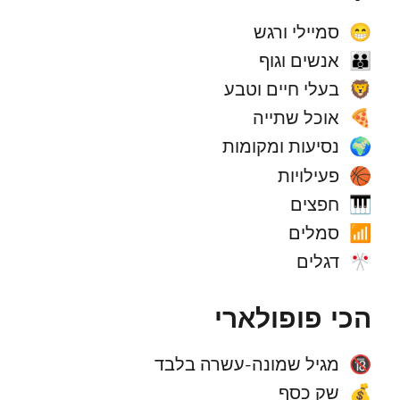
סמיילי ורגש
😁
אנשים וגוף
👪
בעלי חיים וטבע
🦁
אוכל שתייה
🍕
נסיעות ומקומות
🌍
פעילויות
🏀
חפצים
🎹
סמלים
📶
דגלים
🎌
הכי פופולארי
מגיל שמונה-עשרה בלבד
🔞
שק כסף
💰