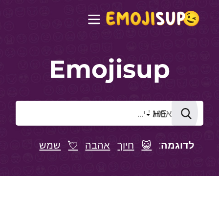
Emojisup
HE
לדוגמה
:
😺
חיוך
אהבה
💘
שמש