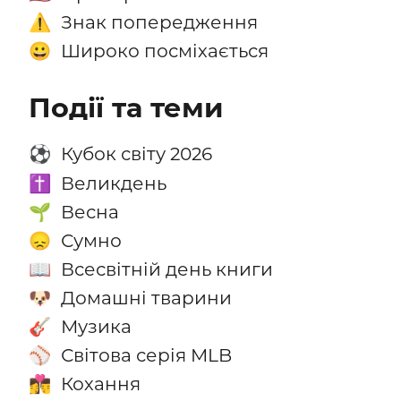
Знак попередження
⚠️
Широко посміхається
😀
Події та теми
Кубок світу 2026
⚽
Великдень
✝️
Весна
🌱
Сумно
😞
Всесвітній день книги
📖
Домашні тварини
🐶
Музика
🎸
Світова серія MLB
⚾
Кохання
👩‍❤️‍💋‍👨