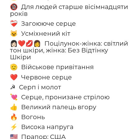
Для людей старше вісімнадцяти
🔞
років
Загоююче серце
❤️‍🩹
Усміхнений кіт
😺
Поцілунок-жінка: світлий
👩🏻‍❤️‍💋‍👩
тон шкіри, жінка: Без Відтінку
Шкіри
Військове привітання
🫡
Червоне серце
❤️
Серп і молот
☭
Серце, пронизане стрілою
💘
Великий палець вгору
👍
Вогонь
🔥
Висока напруга
⚡
Прапор: США
🇺🇸