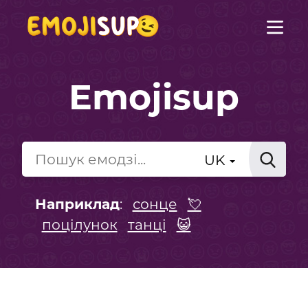
Emojisup
UK
Наприклад
:
сонце
💘
поцілунок
танці
😺