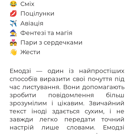
Сміх
😂
Поцілунки
💋
Авіація
✈️
Фентезі та магія
🧙
Пари з сердечками
💑
Жести
👋
Емодзі — один із найпростіших
способів виразити свої почуття під
час листування. Вони допомагають
зробити повідомлення більш
зрозумілим і цікавим. Звичайний
текст іноді здається сухим, і не
завжди легко передати точний
настрій лише словами. Емодзі