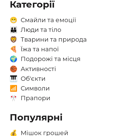
Категорії
Смайли та емоції
😁
Люди та тіло
👪
Тварини та природа
🦁
Їжа та напої
🍕
Подорожі та місця
🌍
Активності
🏀
Об'єкти
🎹
Символи
📶
Прапори
🎌
Популярні
Мішок грошей
💰