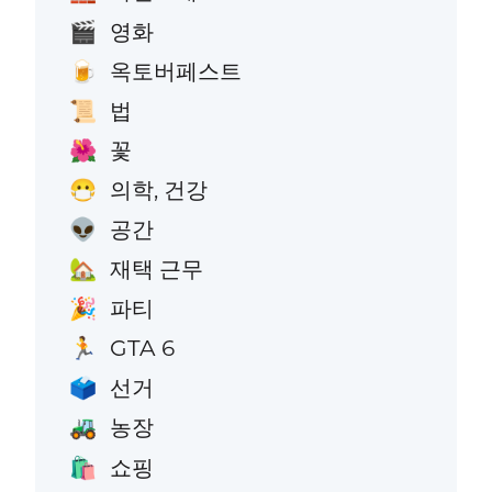
영화
🎬
옥토버페스트
🍺
법
📜
꽃
🌺
의학, 건강
😷
공간
👽
재택 근무
🏡
파티
🎉
GTA 6
🏃
선거
🗳️
농장
🚜
쇼핑
🛍️