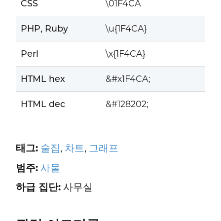
CSS
\01F4CA
PHP, Ruby
\u{1F4CA}
Perl
\x{1F4CA}
HTML hex
&#x1F4CA;
HTML dec
&#128202;
태그:
술집
,
차트
,
그래프
범주:
사물
하급 집단:
사무실