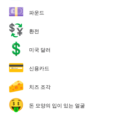
💷
파운드
💱
환전
💲
미국 달러
💳
신용카드
🧀
치즈 조각
🤑
돈 모양의 입이 있는 얼굴