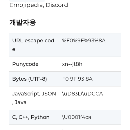
Emojipedia, Discord
개발자용
URL escape cod
%F0%9F%93%8A
e
Punycode
xn--jt8h
Bytes (UTF-8)
F0 9F 93 8A
JavaScript, JSON
\uD83D\uDCCA
, Java
C, C++, Python
\U0001f4ca