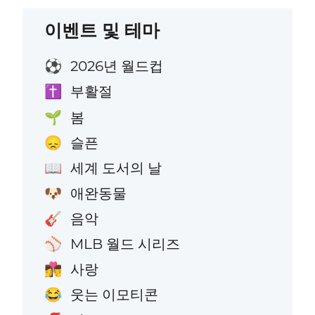
이벤트 및 테마
2026년 월드컵
⚽
부활절
✝️
봄
🌱
슬픈
😞
세계 도서의 날
📖
애완동물
🐶
음악
🎸
MLB 월드 시리즈
⚾
사랑
👩‍❤️‍💋‍👨
웃는 이모티콘
😂