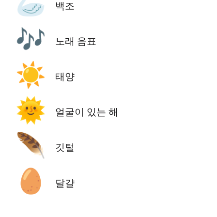
🦢
백조
🎶
노래 음표
☀️
태양
🌞
얼굴이 있는 해
🪶
깃털
🥚
달걀