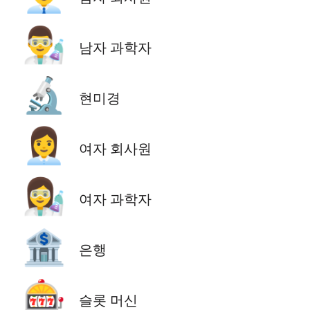
👨‍🔬
남자 과학자
🔬
현미경
👩‍💼
여자 회사원
👩‍🔬
여자 과학자
🏦
은행
🎰
슬롯 머신