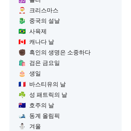
크리스마스
🎅
중국의 설날
🐉
사육제
🇧🇷
캐나다 날
🇨🇦
흑인의 생명은 소중하다
✊🏿
검은 금요일
🛍️
생일
🎂
바스티유의 날
🇫🇷
성 패트릭의 날
☘️
호주의 날
🇦🇺
동계 올림픽
🎿
겨울
⛄