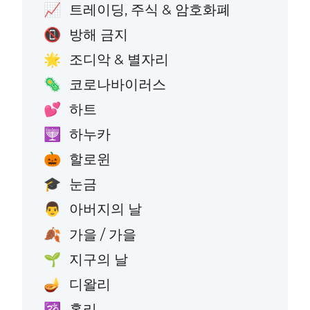
트레이딩, 주식 & 암호화폐
📈
방해 금지
📵
조디악 & 별자리
🌟
코로나바이러스
🦠
하트
💕
하누카
🕎
할로윈
🎃
눈금
🎓
아버지의 날
👨
가을 / 가을
🍂
지구의 날
🌱
디왈리
🪔
홀리
🕉️