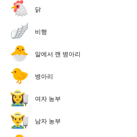
🐔
닭
🪽
비행
🐣
알에서 깬 병아리
🐤
병아리
👩‍🌾
여자 농부
👨‍🌾
남자 농부