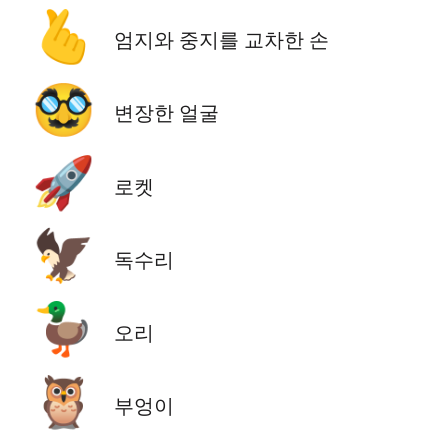
🫰
엄지와 중지를 교차한 손
🥸
변장한 얼굴
🚀
로켓
🦅
독수리
🦆
오리
🦉
부엉이