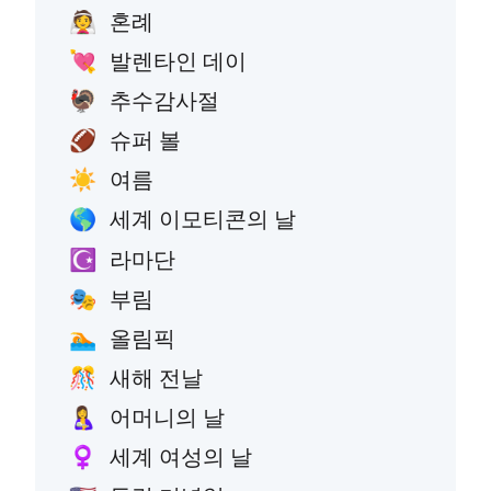
혼례
👰
발렌타인 데이
💘
추수감사절
🦃
슈퍼 볼
🏈
여름
☀️
세계 이모티콘의 날
🌎
라마단
☪️
부림
🎭
올림픽
🏊
새해 전날
🎊
어머니의 날
🤱
세계 여성의 날
♀️