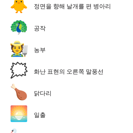
🐥
정면을 향해 날개를 편 병아리
🦚
공작
🧑‍🌾
농부
🗯️
화난 표현의 오른쪽 말풍선
🍗
닭다리
🌅
일출