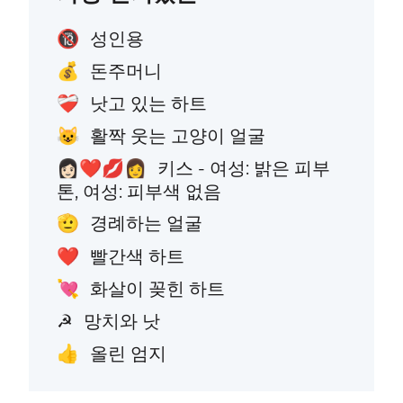
성인용
🔞
돈주머니
💰
낫고 있는 하트
❤️‍🩹
활짝 웃는 고양이 얼굴
😺
키스 - 여성: 밝은 피부
👩🏻‍❤️‍💋‍👩
톤, 여성: 피부색 없음
경례하는 얼굴
🫡
빨간색 하트
❤️
화살이 꽂힌 하트
💘
망치와 낫
☭
올린 엄지
👍