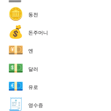
🪙
동전
💰
돈주머니
💴
엔
💵
달러
💶
유로
🧾
영수증