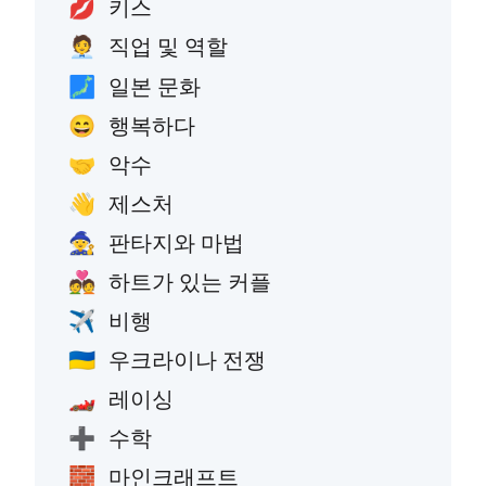
키스
💋
직업 및 역할
🧑‍💼
일본 문화
🗾
행복하다
😄
악수
🤝
제스처
👋
판타지와 마법
🧙
하트가 있는 커플
💑
비행
✈️
우크라이나 전쟁
🇺🇦
레이싱
🏎️
수학
➕
마인크래프트
🧱