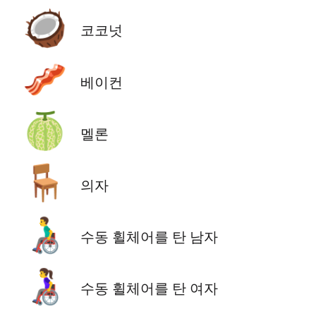
🥥
코코넛
🥓
베이컨
🍈
멜론
🪑
의자
👨‍🦽
수동 휠체어를 탄 남자
👩‍🦽
수동 휠체어를 탄 여자