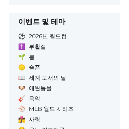
이벤트 및 테마
2026년 월드컵
⚽
부활절
✝️
봄
🌱
슬픈
😞
세계 도서의 날
📖
애완동물
🐶
음악
🎸
MLB 월드 시리즈
⚾
사랑
👩‍❤️‍💋‍👨