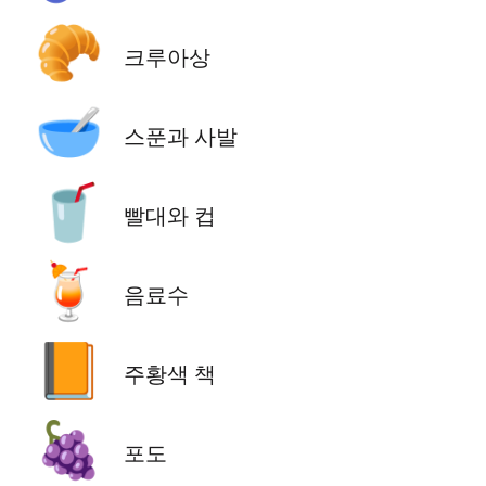
🥐
크루아상
🥣
스푼과 사발
🥤
빨대와 컵
🍹
음료수
📙
주황색 책
🍇
포도