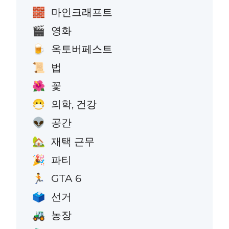
마인크래프트
🧱
영화
🎬
옥토버페스트
🍺
법
📜
꽃
🌺
의학, 건강
😷
공간
👽
재택 근무
🏡
파티
🎉
GTA 6
🏃
선거
🗳️
농장
🚜