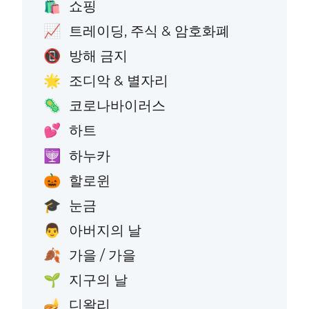
쇼핑
🛍️
트레이딩, 주식 & 암호화폐
📈
방해 금지
📵
조디악 & 별자리
🌟
코로나바이러스
🦠
하트
💕
하누카
🕎
할로윈
🎃
눈금
🎓
아버지의 날
👨
가을 / 가을
🍂
지구의 날
🌱
디왈리
🪔