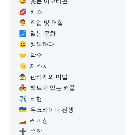
웃는 이모티콘
😂
키스
💋
직업 및 역할
🧑‍💼
일본 문화
🗾
행복하다
😄
악수
🤝
제스처
👋
판타지와 마법
🧙
하트가 있는 커플
💑
비행
✈️
우크라이나 전쟁
🇺🇦
레이싱
🏎️
수학
➕