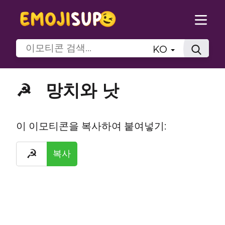
KO
망치와 낫
☭
이 이모티콘을 복사하여 붙여넣기:
☭
복사