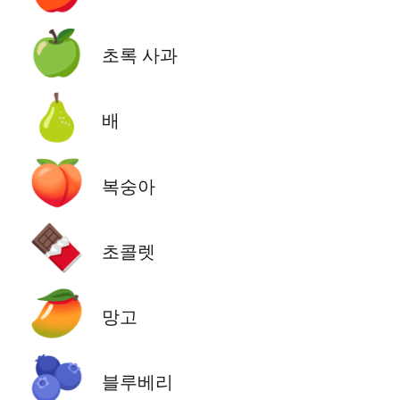
🍏
초록 사과
🍐
배
🍑
복숭아
🍫
초콜렛
🥭
망고
🫐
블루베리