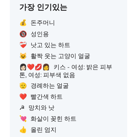
가장 인기있는
돈주머니
💰
성인용
🔞
낫고 있는 하트
❤️‍🩹
활짝 웃는 고양이 얼굴
😺
키스 - 여성: 밝은 피부
👩🏻‍❤️‍💋‍👩
톤, 여성: 피부색 없음
경례하는 얼굴
🫡
빨간색 하트
❤️
망치와 낫
☭
화살이 꽂힌 하트
💘
올린 엄지
👍