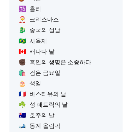
홀리
🕉️
크리스마스
🎅
중국의 설날
🐉
사육제
🇧🇷
캐나다 날
🇨🇦
흑인의 생명은 소중하다
✊🏿
검은 금요일
🛍️
생일
🎂
바스티유의 날
🇫🇷
성 패트릭의 날
☘️
호주의 날
🇦🇺
동계 올림픽
🎿