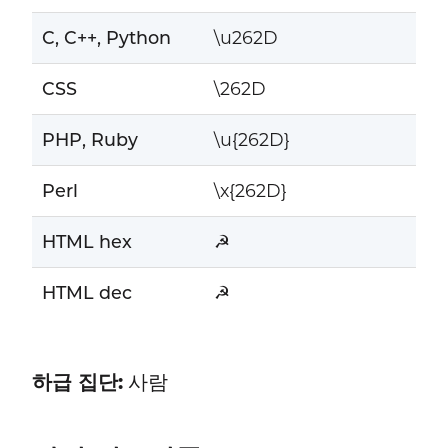
C, C++, Python
\u262D
CSS
\262D
PHP, Ruby
\u{262D}
Perl
\x{262D}
HTML hex
☭
HTML dec
☭
하급 집단:
사람