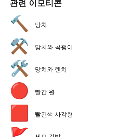
관련 이모티콘
🔨
망치
⚒️
망치와 곡괭이
🛠️
망치와 렌치
🔴
빨간 원
🟥
빨간색 사각형
🚩
세모 깃발