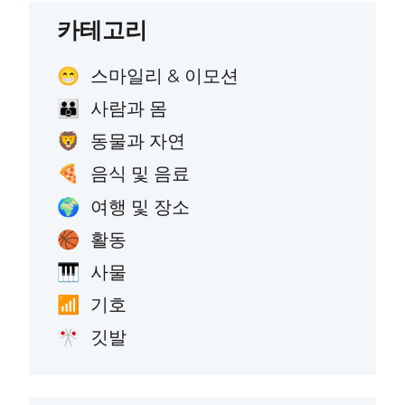
카테고리
스마일리 & 이모션
😁
사람과 몸
👪
동물과 자연
🦁
음식 및 음료
🍕
여행 및 장소
🌍
활동
🏀
사물
🎹
기호
📶
깃발
🎌