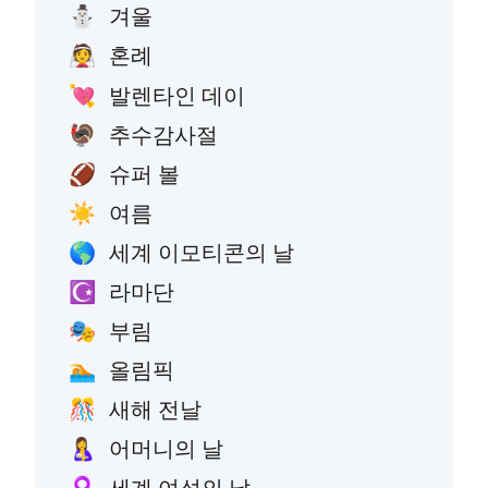
겨울
⛄
혼례
👰
발렌타인 데이
💘
추수감사절
🦃
슈퍼 볼
🏈
여름
☀️
세계 이모티콘의 날
🌎
라마단
☪️
부림
🎭
올림픽
🏊
새해 전날
🎊
어머니의 날
🤱
세계 여성의 날