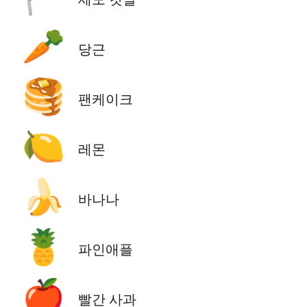
🥕
당근
🥞
팬케이크
🍋
레몬
🍌
바나나
🍍
파인애플
🍎
빨간 사과