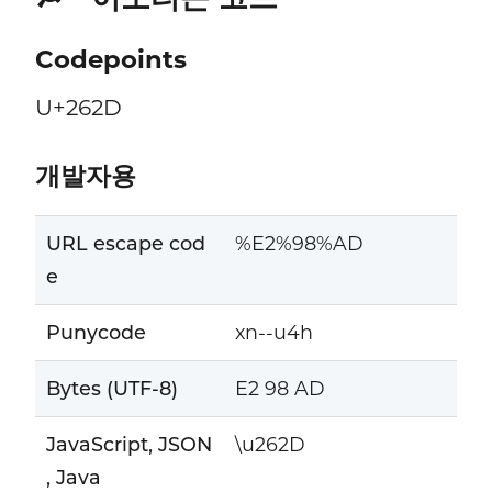
Codepoints
U+262D
개발자용
URL escape cod
%E2%98%AD
e
Punycode
xn--u4h
Bytes (UTF-8)
E2 98 AD
JavaScript, JSON
\u262D
, Java