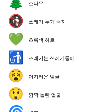
🌲
소나무
🚯
쓰레기 투기 금지
💚
초록색 하트
🚮
쓰레기는 쓰레기통에
😵
어지러운 얼굴
😲
깜짝 놀란 얼굴