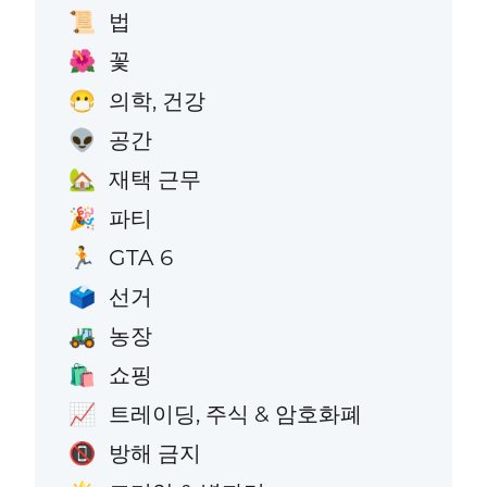
법
📜
꽃
🌺
의학, 건강
😷
공간
👽
재택 근무
🏡
파티
🎉
GTA 6
🏃
선거
🗳️
농장
🚜
쇼핑
🛍️
트레이딩, 주식 & 암호화폐
📈
방해 금지
📵