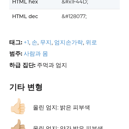
HTML hex
&#x1F44D;
HTML dec
&#128077;
태그:
+1
,
손
,
무지
,
엄지손가락
,
위로
범주:
사람과 몸
하급 집단:
주먹과 엄지
기타 변형
👍🏻
올린 엄지: 밝은 피부색
👍🏼
올린 엄지: 약간 밝은 피부색