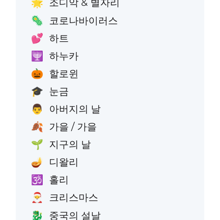
조디악 & 별자리
🌟
코로나바이러스
🦠
하트
💕
하누카
🕎
할로윈
🎃
눈금
🎓
아버지의 날
👨
가을 / 가을
🍂
지구의 날
🌱
디왈리
🪔
홀리
🕉️
크리스마스
🎅
중국의 설날
🐉