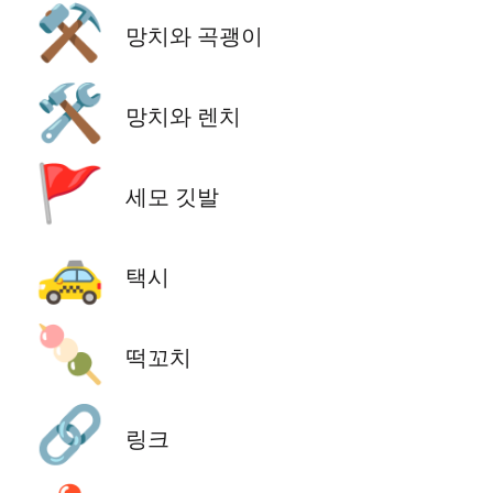
⚒️
망치와 곡괭이
🛠️
망치와 렌치
🚩
세모 깃발
🚕
택시
🍡
떡꼬치
🔗
링크