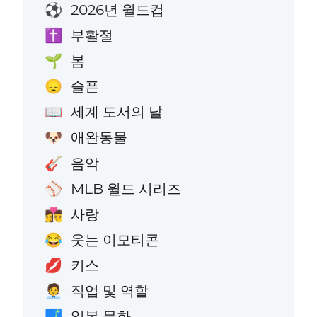
2026년 월드컵
⚽
부활절
✝️
봄
🌱
슬픈
😞
세계 도서의 날
📖
애완동물
🐶
음악
🎸
MLB 월드 시리즈
⚾
사랑
👩‍❤️‍💋‍👨
웃는 이모티콘
😂
키스
💋
직업 및 역할
🧑‍💼
일본 문화
🗾