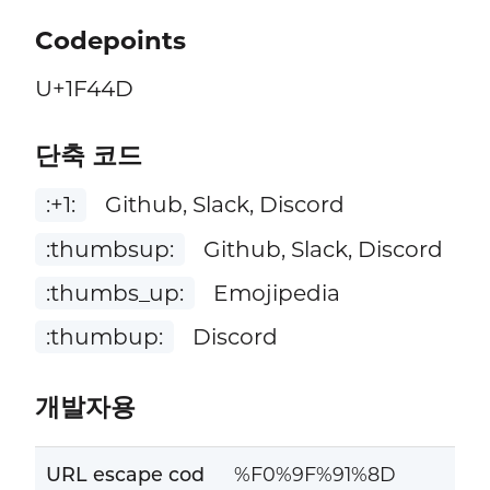
Codepoints
U+1F44D
단축 코드
:+1:
Github, Slack, Discord
:thumbsup:
Github, Slack, Discord
:thumbs_up:
Emojipedia
:thumbup:
Discord
개발자용
URL escape cod
%F0%9F%91%8D