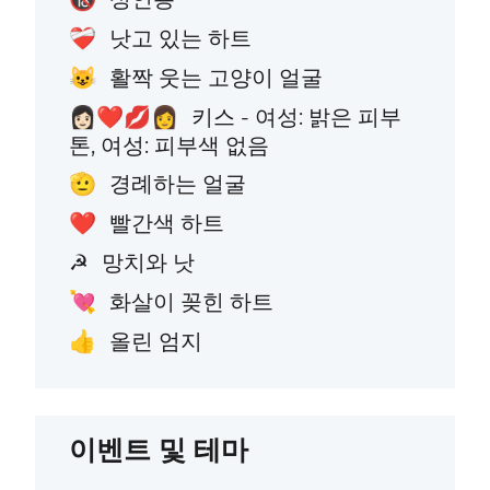
낫고 있는 하트
❤️‍🩹
활짝 웃는 고양이 얼굴
😺
키스 - 여성: 밝은 피부
👩🏻‍❤️‍💋‍👩
톤, 여성: 피부색 없음
경례하는 얼굴
🫡
빨간색 하트
❤️
망치와 낫
☭
화살이 꽂힌 하트
💘
올린 엄지
👍
이벤트 및 테마