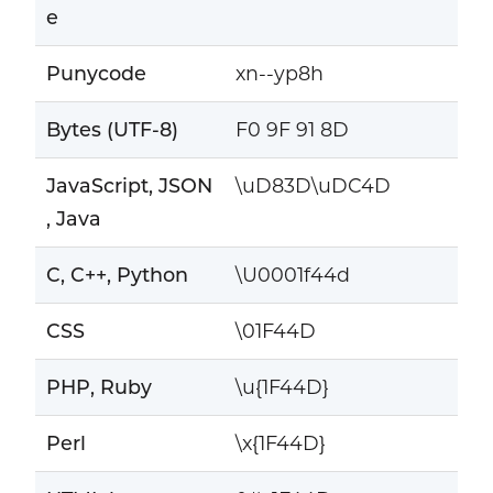
e
Punycode
xn--yp8h
Bytes (UTF-8)
F0 9F 91 8D
JavaScript, JSON
\uD83D\uDC4D
, Java
C, C++, Python
\U0001f44d
CSS
\01F44D
PHP, Ruby
\u{1F44D}
Perl
\x{1F44D}