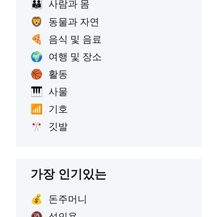
사람과 몸
👪
동물과 자연
🦁
음식 및 음료
🍕
여행 및 장소
🌍
활동
🏀
사물
🎹
기호
📶
깃발
🎌
가장 인기있는
돈주머니
💰
성인용
🔞