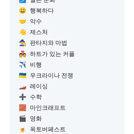
행복하다
😄
악수
🤝
제스처
👋
판타지와 마법
🧙
하트가 있는 커플
💑
비행
✈️
우크라이나 전쟁
🇺🇦
레이싱
🏎️
수학
➕
마인크래프트
🧱
영화
🎬
옥토버페스트
🍺