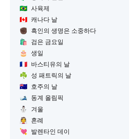
사육제
🇧🇷
캐나다 날
🇨🇦
흑인의 생명은 소중하다
✊🏿
검은 금요일
🛍️
생일
🎂
바스티유의 날
🇫🇷
성 패트릭의 날
☘️
호주의 날
🇦🇺
동계 올림픽
🎿
겨울
⛄
혼례
👰
발렌타인 데이
💘