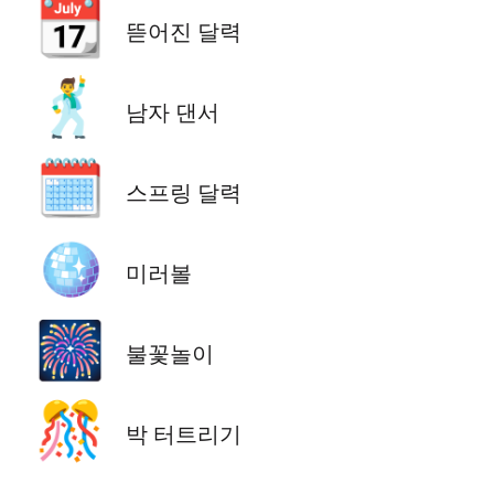
📆
뜯어진 달력
🕺
남자 댄서
🗓️
스프링 달력
🪩
미러볼
🎆
불꽃놀이
🎊
박 터트리기