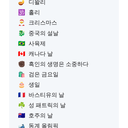
디왈리
🪔
홀리
🕉️
크리스마스
🎅
중국의 설날
🐉
사육제
🇧🇷
캐나다 날
🇨🇦
흑인의 생명은 소중하다
✊🏿
검은 금요일
🛍️
생일
🎂
바스티유의 날
🇫🇷
성 패트릭의 날
☘️
호주의 날
🇦🇺
동계 올림픽
🎿