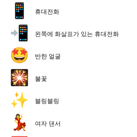
📱
휴대전화
📲
왼쪽에 화살표가 있는 휴대전화
🤩
반한 얼굴
🎇
불꽃
✨
블링블링
💃
여자 댄서