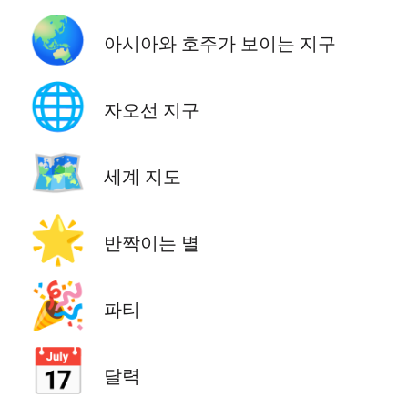
🌏
아시아와 호주가 보이는 지구
🌐
자오선 지구
🗺️
세계 지도
🌟
반짝이는 별
🎉
파티
📅
달력