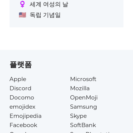
세계 여성의 날
♀️
독립 기념일
🇺🇸
플랫폼
Apple
Microsoft
Discord
Mozilla
Docomo
OpenMoji
emojidex
Samsung
Emojipedia
Skype
Facebook
SoftBank