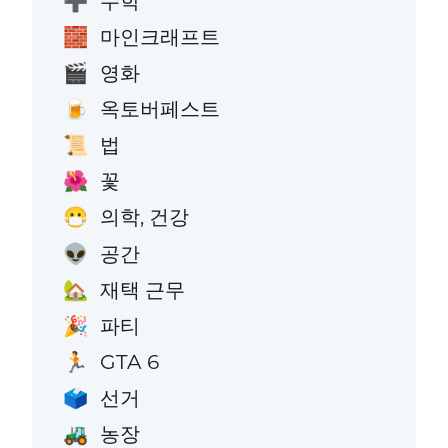
수학
➕
마인크래프트
🧱
영화
🎬
옥토버페스트
🍺
법
📜
꽃
🌺
의학, 건강
😷
공간
👽
재택 근무
🏡
파티
🎉
GTA 6
🏃
선거
🗳️
농장
🚜