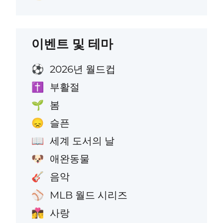
이벤트 및 테마
2026년 월드컵
⚽
부활절
✝️
봄
🌱
슬픈
😞
세계 도서의 날
📖
애완동물
🐶
음악
🎸
MLB 월드 시리즈
⚾
사랑
👩‍❤️‍💋‍👨