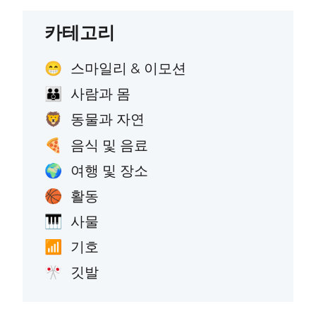
카테고리
스마일리 & 이모션
😁
사람과 몸
👪
동물과 자연
🦁
음식 및 음료
🍕
여행 및 장소
🌍
활동
🏀
사물
🎹
기호
📶
깃발
🎌