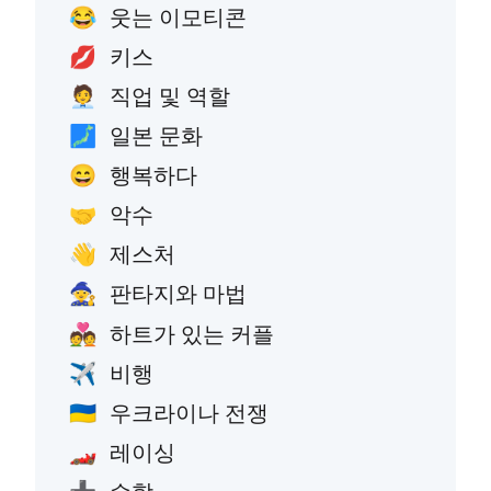
웃는 이모티콘
😂
키스
💋
직업 및 역할
🧑‍💼
일본 문화
🗾
행복하다
😄
악수
🤝
제스처
👋
판타지와 마법
🧙
하트가 있는 커플
💑
비행
✈️
우크라이나 전쟁
🇺🇦
레이싱
🏎️