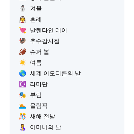
겨울
⛄
혼례
👰
발렌타인 데이
💘
추수감사절
🦃
슈퍼 볼
🏈
여름
☀️
세계 이모티콘의 날
🌎
라마단
☪️
부림
🎭
올림픽
🏊
새해 전날
🎊
어머니의 날
🤱