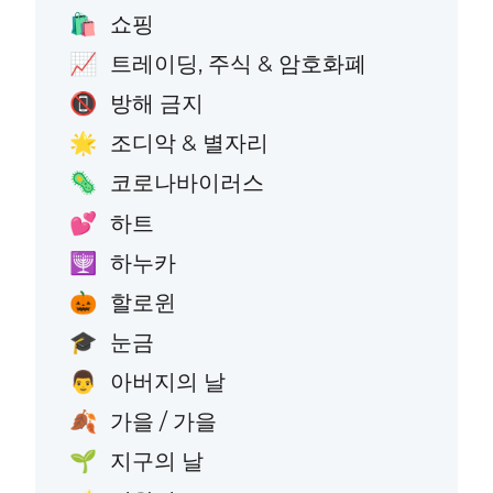
쇼핑
🛍️
트레이딩, 주식 & 암호화폐
📈
방해 금지
📵
조디악 & 별자리
🌟
코로나바이러스
🦠
하트
💕
하누카
🕎
할로윈
🎃
눈금
🎓
아버지의 날
👨
가을 / 가을
🍂
지구의 날
🌱