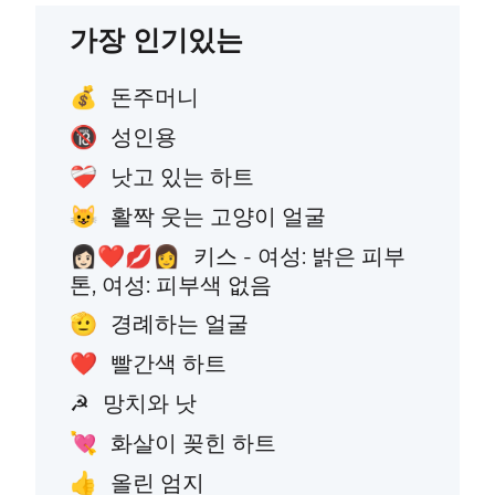
가장 인기있는
돈주머니
💰
성인용
🔞
낫고 있는 하트
❤️‍🩹
활짝 웃는 고양이 얼굴
😺
키스 - 여성: 밝은 피부
👩🏻‍❤️‍💋‍👩
톤, 여성: 피부색 없음
경례하는 얼굴
🫡
빨간색 하트
❤️
망치와 낫
☭
화살이 꽂힌 하트
💘
올린 엄지
👍