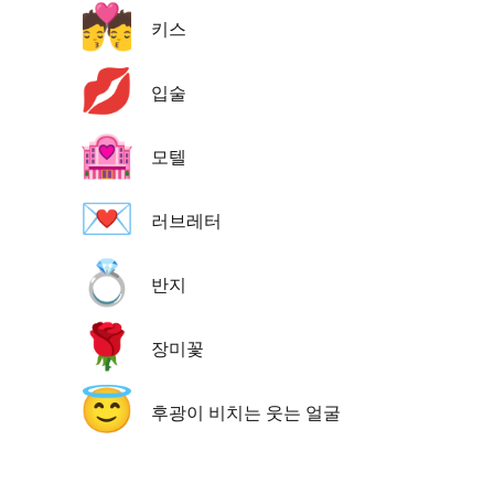
💏
키스
💋
입술
🏩
모텔
💌
러브레터
💍
반지
🌹
장미꽃
😇
후광이 비치는 웃는 얼굴