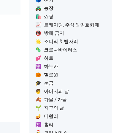
🚜
농장
🛍️
쇼핑
📈
트레이딩, 주식 & 암호화폐
📵
방해 금지
🌟
조디악 & 별자리
🦠
코로나바이러스
💕
하트
🕎
하누카
🎃
할로윈
🎓
눈금
👨
아버지의 날
🍂
가을 / 가을
🌱
지구의 날
🪔
디왈리
🕉️
홀리
🎅
크리스마스