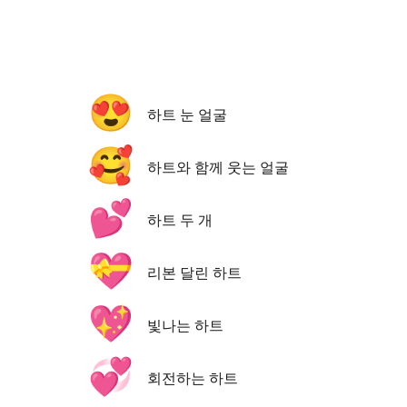
😍
하트 눈 얼굴
🥰
하트와 함께 웃는 얼굴
💕
하트 두 개
💝
리본 달린 하트
💖
빛나는 하트
💞
회전하는 하트