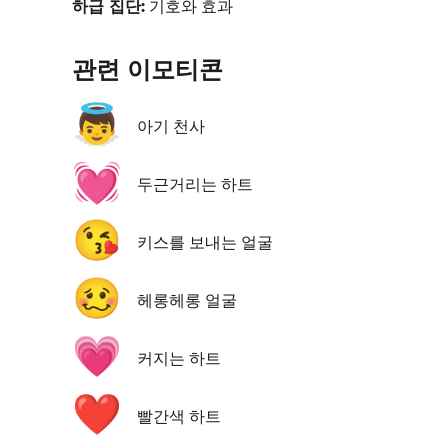
하급 집단:
기호와 효과
관련 이모티콘
👼
아기 천사
💓
두근거리는 하트
😘
키스를 보내는 얼굴
🥴
헤롱헤롱 얼굴
💗
커지는 하트
❤️
빨간색 하트