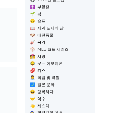
✝️
부활절
🌱
봄
😞
슬픈
📖
세계 도서의 날
🐶
애완동물
🎸
음악
⚾
MLB 월드 시리즈
👩‍❤️‍💋‍👨
사랑
😂
웃는 이모티콘
💋
키스
🧑‍💼
직업 및 역할
🗾
일본 문화
😄
행복하다
🤝
악수
👋
제스처
🧙
판타지와 마법