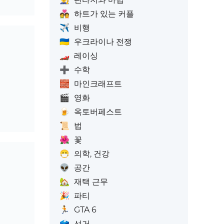
💑
하트가 있는 커플
✈️
비행
🇺🇦
우크라이나 전쟁
🏎️
레이싱
➕
수학
🧱
마인크래프트
🎬
영화
🍺
옥토버페스트
📜
법
🌺
꽃
😷
의학, 건강
👽
공간
🏡
재택 근무
🎉
파티
🏃
GTA 6
🗳️
선거