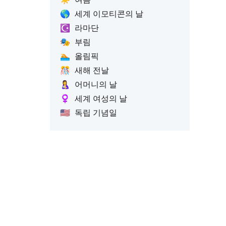
🌎
세계 이모티콘의 날
☪️
라마단
🎭
부림
🏊
올림픽
🎊
새해 전날
🤱
어머니의 날
♀️
세계 여성의 날
🇺🇸
독립 기념일