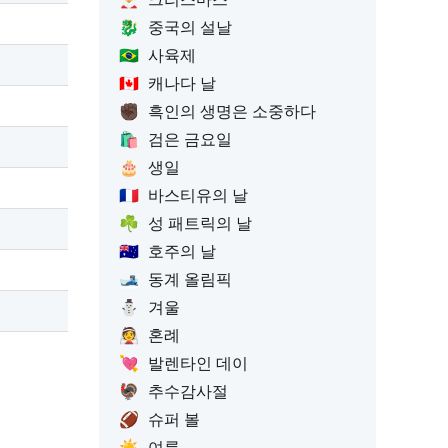
🐉
중국의 설날
🇧🇷
사육제
🇨🇦
캐나다 날
✊🏿
흑인의 생명은 소중하다
🛍️
검은 금요일
🎂
생일
🇫🇷
바스티유의 날
☘️
성 패트릭의 날
🇦🇺
호주의 날
🎿
동계 올림픽
⛄
겨울
👰
혼례
💘
발렌타인 데이
🦃
추수감사절
🏈
슈퍼 볼
☀️
여름