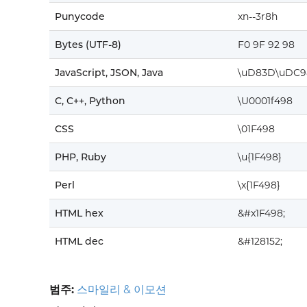
Punycode
xn--3r8h
Bytes (UTF-8)
F0 9F 92 98
JavaScript, JSON, Java
\uD83D\uDC9
C, C++, Python
\U0001f498
CSS
\01F498
PHP, Ruby
\u{1F498}
Perl
\x{1F498}
HTML hex
&#x1F498;
HTML dec
&#128152;
범주:
스마일리 & 이모션