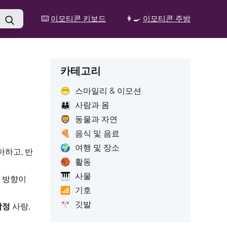
⌨️
이모티콘 키보드
👩‍🍳
이모티콘 주방
카테고리
😁
스마일리 & 이모션
👪
사람과 몸
🦁
동물과 자연
🍕
음식 및 음료
🌍
여행 및 장소
아하고, 반
🏀
활동
🎹
사물
 방향이
📶
기호
🎌
깃발
감정
사랑,