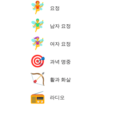
🧚
요정
🧚‍♂️
남자 요정
🧚‍♀️
여자 요정
🎯
과녁 명중
🏹
활과 화살
📻
라디오