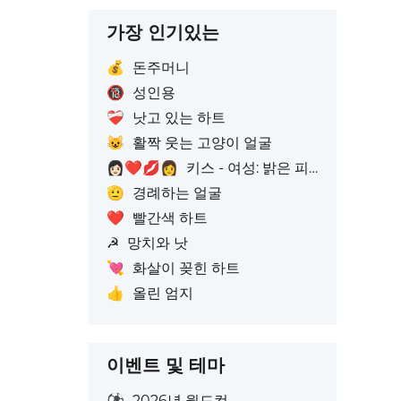
가장 인기있는
💰
돈주머니
🔞
성인용
❤️‍🩹
낫고 있는 하트
😺
활짝 웃는 고양이 얼굴
👩🏻‍❤️‍💋‍👩
키스 - 여성: 밝은 피부톤, 여성: 피부색 없음
🫡
경례하는 얼굴
❤️
빨간색 하트
☭
망치와 낫
💘
화살이 꽂힌 하트
👍
올린 엄지
이벤트 및 테마
⚽
2026년 월드컵