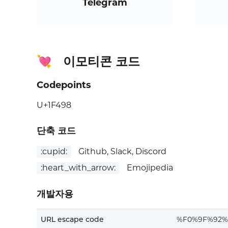
Telegram
이모티콘 코드
💘
Codepoints
U+1F498
단축 코드
:cupid:
Github, Slack, Discord
:heart_with_arrow:
Emojipedia
개발자용
URL escape code
%F0%9F%92%