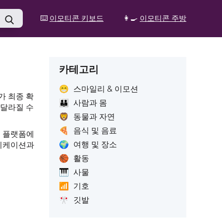
⌨️
이모티콘 키보드
👩‍🍳
이모티콘 주방
카테고리
😁
스마일리 & 이모션
가 최종 확
👪
사람과 몸
 달라질 수
🦁
동물과 자연
🍕
음식 및 음료
러 플랫폼에
🌍
여행 및 장소
뮤니케이션과
🏀
활동
🎹
사물
📶
기호
🎌
깃발