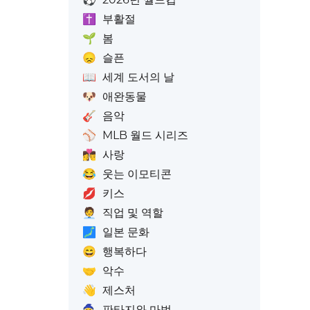
✝️
부활절
🌱
봄
😞
슬픈
📖
세계 도서의 날
🐶
애완동물
🎸
음악
⚾
MLB 월드 시리즈
👩‍❤️‍💋‍👨
사랑
😂
웃는 이모티콘
💋
키스
🧑‍💼
직업 및 역할
🗾
일본 문화
😄
행복하다
🤝
악수
👋
제스처
🧙
판타지와 마법