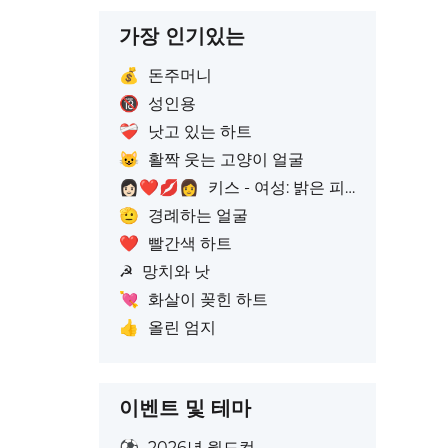
가장 인기있는
💰
돈주머니
🔞
성인용
❤️‍🩹
낫고 있는 하트
😺
활짝 웃는 고양이 얼굴
👩🏻‍❤️‍💋‍👩
키스 - 여성: 밝은 피부톤, 여성: 피부색 없음
🫡
경례하는 얼굴
❤️
빨간색 하트
☭
망치와 낫
💘
화살이 꽂힌 하트
👍
올린 엄지
이벤트 및 테마
⚽
2026년 월드컵