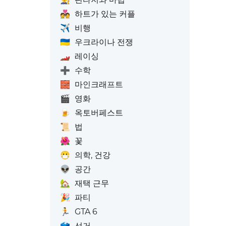
💑
하트가 있는 커플
✈️
비행
🇺🇦
우크라이나 전쟁
🏎️
레이싱
➕
수학
🧱
마인크래프트
🎬
영화
🍺
옥토버페스트
📜
법
🌺
꽃
😷
의학, 건강
👽
공간
🏡
재택 근무
🎉
파티
🏃
GTA 6
🗳️
선거