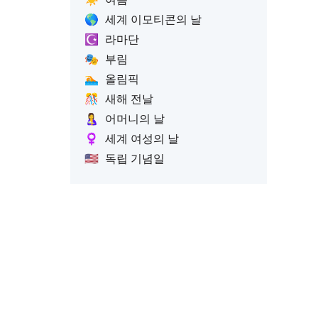
🌎
세계 이모티콘의 날
☪️
라마단
🎭
부림
🏊
올림픽
🎊
새해 전날
🤱
어머니의 날
♀️
세계 여성의 날
🇺🇸
독립 기념일