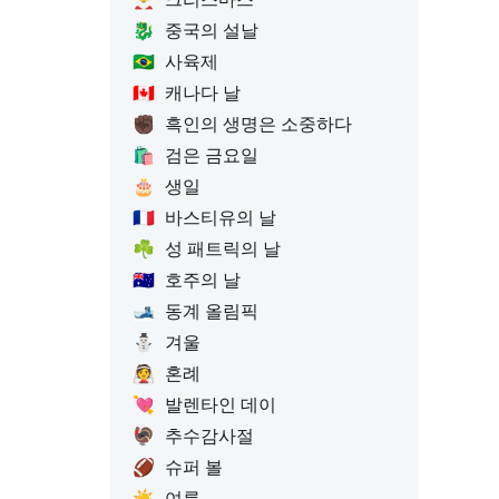
🐉
중국의 설날
🇧🇷
사육제
🇨🇦
캐나다 날
✊🏿
흑인의 생명은 소중하다
🛍️
검은 금요일
🎂
생일
🇫🇷
바스티유의 날
☘️
성 패트릭의 날
🇦🇺
호주의 날
🎿
동계 올림픽
⛄
겨울
👰
혼례
💘
발렌타인 데이
🦃
추수감사절
🏈
슈퍼 볼
☀️
여름