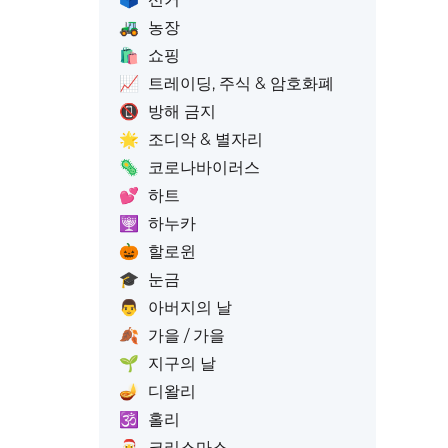
🚜
농장
🛍️
쇼핑
📈
트레이딩, 주식 & 암호화폐
📵
방해 금지
🌟
조디악 & 별자리
🦠
코로나바이러스
💕
하트
🕎
하누카
🎃
할로윈
🎓
눈금
👨
아버지의 날
🍂
가을 / 가을
🌱
지구의 날
🪔
디왈리
🕉️
홀리
🎅
크리스마스