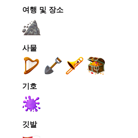
여행 및 장소
사물
기호
깃발