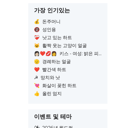
가장 인기있는
💰
돈주머니
🔞
성인용
❤️‍🩹
낫고 있는 하트
😺
활짝 웃는 고양이 얼굴
👩🏻‍❤️‍💋‍👩
키스 - 여성: 밝은 피부톤, 여성: 피부색 없음
🫡
경례하는 얼굴
❤️
빨간색 하트
☭
망치와 낫
💘
화살이 꽂힌 하트
👍
올린 엄지
이벤트 및 테마
⚽
2026년 월드컵