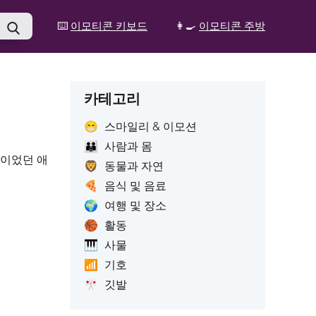
⌨️
이모티콘 키보드
👩‍🍳
이모티콘 주방
카테고리
😁
스마일리 & 이모션
👪
사람과 몸
정이었던 애
🦁
동물과 자연
🍕
음식 및 음료
🌍
여행 및 장소
🏀
활동
🎹
사물
📶
기호
🎌
깃발