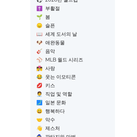
✝️
부활절
🌱
봄
😞
슬픈
📖
세계 도서의 날
🐶
애완동물
🎸
음악
⚾
MLB 월드 시리즈
👩‍❤️‍💋‍👨
사랑
😂
웃는 이모티콘
💋
키스
🧑‍💼
직업 및 역할
🗾
일본 문화
😄
행복하다
🤝
악수
👋
제스처
🧙
판타지와 마법