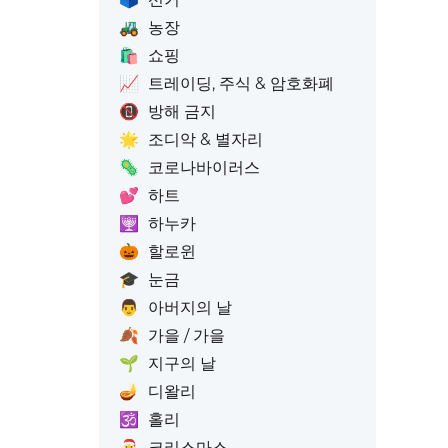
🚜
농장
🛍️
쇼핑
📈
트레이딩, 주식 & 암호화폐
📵
방해 금지
🌟
조디악 & 별자리
🦠
코로나바이러스
💕
하트
🕎
하누카
🎃
할로윈
🎓
눈금
👨
아버지의 날
🍂
가을 / 가을
🌱
지구의 날
🪔
디왈리
🕉️
홀리
🎅
크리스마스