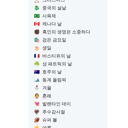
🐉
중국의 설날
🇧🇷
사육제
🇨🇦
캐나다 날
✊🏿
흑인의 생명은 소중하다
🛍️
검은 금요일
🎂
생일
🇫🇷
바스티유의 날
☘️
성 패트릭의 날
🇦🇺
호주의 날
🎿
동계 올림픽
⛄
겨울
👰
혼례
💘
발렌타인 데이
🦃
추수감사절
🏈
슈퍼 볼
☀️
여름