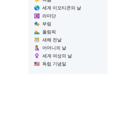
🌎
세계 이모티콘의 날
☪️
라마단
🎭
부림
🏊
올림픽
🎊
새해 전날
🤱
어머니의 날
♀️
세계 여성의 날
🇺🇸
독립 기념일