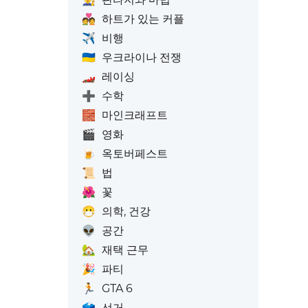
💑
하트가 있는 커플
✈️
비행
🇺🇦
우크라이나 전쟁
🏎️
레이싱
➕
수학
🧱
마인크래프트
🎬
영화
🍺
옥토버페스트
📜
법
🌺
꽃
😷
의학, 건강
👽
공간
🏡
재택 근무
🎉
파티
🏃
GTA 6
🗳️
선거