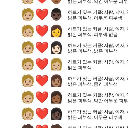
밝은 피부색, 약간 어두운 피
🧑🏼‍❤️‍👨🏿
하트가 있는 커플: 사람, 남자,
밝은 피부색, 어두운 피부색
🧑🏼‍❤️‍👩
하트가 있는 커플: 사람, 여자,
밝은 피부색, 피부색 없음
🧑🏼‍❤️‍👩🏻
하트가 있는 커플: 사람, 여자,
밝은 피부색, 밝은 피부색
🧑🏼‍❤️‍👩🏼
하트가 있는 커플: 사람, 여자,
밝은 피부색
🧑🏼‍❤️‍👩🏽
하트가 있는 커플: 사람, 여자,
밝은 피부색, 중간 피부색
🧑🏼‍❤️‍👩🏾
하트가 있는 커플: 사람, 여자,
밝은 피부색, 약간 어두운 피
🧑🏼‍❤️‍👩🏿
하트가 있는 커플: 사람, 여자,
밝은 피부색, 어두운 피부색