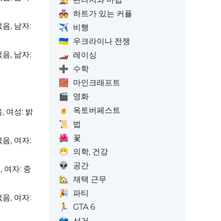
💑
하트가 있는 커플
음, 남자:
✈️
비행
🇺🇦
우크라이나 전쟁
음, 남자:
🏎️
레이싱
➕
수학
🧱
마인크래프트
🎬
영화
🍺
옥토버페스트
, 여성: 밝
📜
법
🌺
꽃
음, 여자:
😷
의학, 건강
👽
공간
 여자: 중
🏡
재택 근무
🎉
파티
음, 여자:
🏃
GTA 6
🗳️
선거