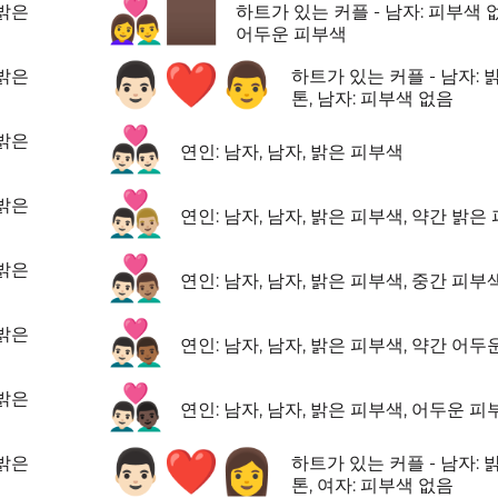
👨‍❤️‍👩🏿
 밝은
하트가 있는 커플 - 남자: 피부색 없
어두운 피부색
👨🏻‍❤️‍👨
 밝은
하트가 있는 커플 - 남자: 
톤, 남자: 피부색 없음
👨🏻‍❤️‍👨🏻
 밝은
연인: 남자, 남자, 밝은 피부색
👨🏻‍❤️‍👨🏼
 밝은
연인: 남자, 남자, 밝은 피부색, 약간 밝은
👨🏻‍❤️‍👨🏽
 밝은
연인: 남자, 남자, 밝은 피부색, 중간 피부
👨🏻‍❤️‍👨🏾
 밝은
연인: 남자, 남자, 밝은 피부색, 약간 어
👨🏻‍❤️‍👨🏿
 밝은
연인: 남자, 남자, 밝은 피부색, 어두운 피
👨🏻‍❤️‍👩
 밝은
하트가 있는 커플 - 남자: 
톤, 여자: 피부색 없음