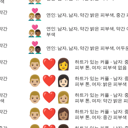
부색
👨🏼‍❤️‍👨🏽
 약간
연인: 남자, 남자, 약간 밝은 피부색, 중간
👨🏼‍❤️‍👨🏾
 약간
연인: 남자, 남자, 약간 밝은 피부색, 약간
부색
👨🏼‍❤️‍👨🏿
 약간
연인: 남자, 남자, 약간 밝은 피부색, 어
👨🏼‍❤️‍👩
 약간
하트가 있는 커플 - 남자: 
피부 톤, 여자: 피부색 없음
👨🏼‍❤️‍👩🏻
 약간
하트가 있는 커플 - 남자: 
피부 톤, 여자: 밝은 피부색
👨🏼‍❤️‍👩🏼
 약간
하트가 있는 커플 - 남자: 
부색
피부 톤, 여자: 약간 밝은 
👨🏼‍❤️‍👩🏽
 약간
하트가 있는 커플 - 남자: 
피부 톤, 여자: 중간 피부색