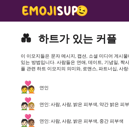
💑
하트가 있는 커플
이 이모지들은 문자 메시지, 캡션, 소셜 미디어 게시물
있는 방법입니다. 사람들은 연애, 데이트, 기념일, 
플 관련 하트 이모지의 의미와, 로맨스, 파트너십, 
💑
연인
🧑🏻‍❤️‍🧑🏼
연인: 사람, 사람, 밝은 피부색, 약간 밝은 피
🧑🏻‍❤️‍🧑🏽
연인: 사람, 사람, 밝은 피부색, 중간 피부색