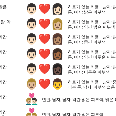
👨🏻‍❤️‍👩🏻
 밝은
하트가 있는 커플 - 남자: 
톤, 여자: 밝은 피부색
👨🏻‍❤️‍👩🏼
사람, 약
하트가 있는 커플 - 남자: 
톤, 여자: 약간 밝은 피부색
👨🏻‍❤️‍👩🏽
 약간
하트가 있는 커플 - 남자: 
톤, 여자: 중간 피부색
👨🏻‍❤️‍👩🏾
 약간
하트가 있는 커플 - 남자: 
톤, 여자: 약간 어두운 피
👨🏻‍❤️‍👩🏿
 약간
하트가 있는 커플 - 남자: 
톤, 여자: 어두운 피부색
👨🏼‍❤️‍👨
 약간
하트가 있는 커플 - 남자: 
피부 톤, 남자: 피부색 없음
👨🏼‍❤️‍👨🏻
 약간
연인: 남자, 남자, 약간 밝은 피부색, 밝은
👨🏼‍❤️‍👨🏼
 약간
연인: 남자, 남자, 약간 밝은 피부색