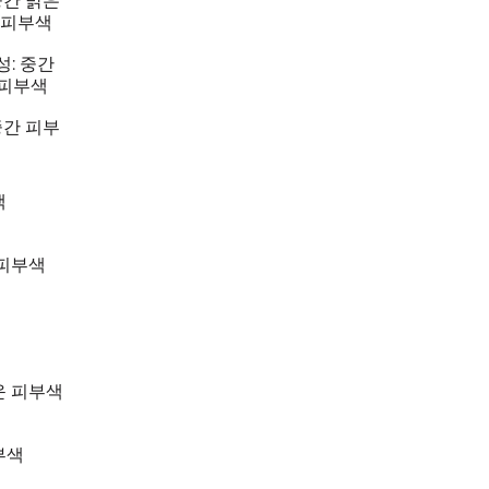
중간 밝은
운 피부색
남성: 중간
 피부색
중간 피부
색
 피부색
두운 피부색
부색