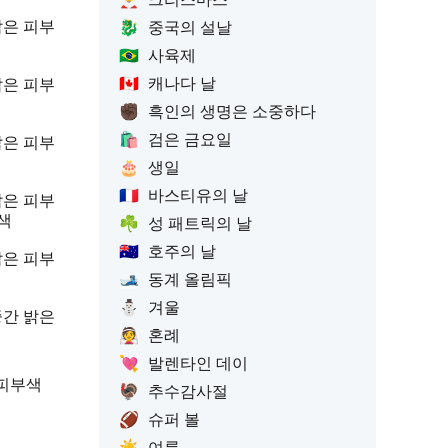
밝은 피부
🐉
중국의 설날
🇧🇷
사육제
🇨🇦
캐나다 날
밝은 피부
✊🏿
흑인의 생명은 소중하다
🛍️
검은 금요일
밝은 피부
🎂
생일
🇫🇷
바스티유의 날
밝은 피부
부색
☘️
성 패트릭의 날
🇦🇺
호주의 날
밝은 피부
🎿
동계 올림픽
⛄
겨울
중간 밝은
👰
혼례
💘
발렌타인 데이
 피부색
🦃
추수감사절
🏈
슈퍼 볼
☀️
여름