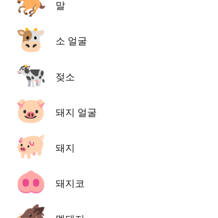
🐎
말
🐮
소 얼굴
🐄
젖소
🐷
돼지 얼굴
🐖
돼지
🐽
돼지코
🐗