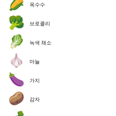
🌽
옥수수
🥦
브로콜리
🥬
녹색 채소
🧄
마늘
🍆
가지
🥔
감자