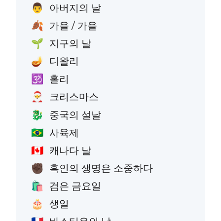
아버지의 날
👨
가을 / 가을
🍂
지구의 날
🌱
디왈리
🪔
홀리
🕉️
크리스마스
🎅
중국의 설날
🐉
사육제
🇧🇷
캐나다 날
🇨🇦
흑인의 생명은 소중하다
✊🏿
검은 금요일
🛍️
생일
🎂