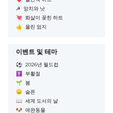
망치와 낫
☭
화살이 꽂힌 하트
💘
올린 엄지
👍
이벤트 및 테마
2026년 월드컵
⚽
부활절
✝️
봄
🌱
슬픈
😞
세계 도서의 날
📖
애완동물
🐶