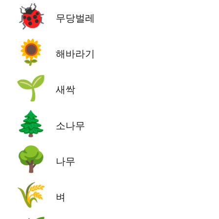
🐞
무당벌레
🌻
해바라기
🌱
새싹
🌲
소나무
🌳
나무
🌾
벼