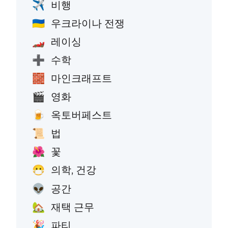
비행
✈️
우크라이나 전쟁
🇺🇦
레이싱
🏎️
수학
➕
마인크래프트
🧱
영화
🎬
옥토버페스트
🍺
법
📜
꽃
🌺
의학, 건강
😷
공간
👽
재택 근무
🏡
파티
🎉