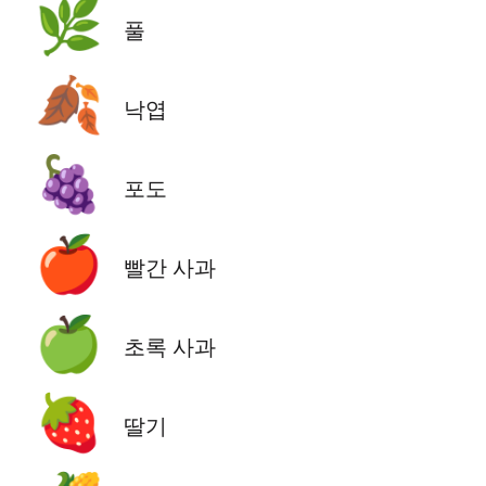
🌿
풀
🍂
낙엽
🍇
포도
🍎
빨간 사과
🍏
초록 사과
🍓
딸기