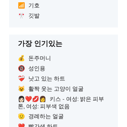
기호
📶
깃발
🎌
가장 인기있는
돈주머니
💰
성인용
🔞
낫고 있는 하트
❤️‍🩹
활짝 웃는 고양이 얼굴
😺
키스 - 여성: 밝은 피부
👩🏻‍❤️‍💋‍👩
톤, 여성: 피부색 없음
경례하는 얼굴
🫡
빨간색 하트
❤️