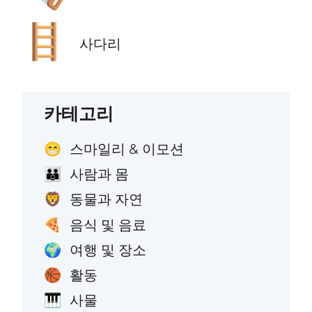
🪜
사다리
카테고리
스마일리 & 이모션
😁
사람과 몸
👪
동물과 자연
🦁
음식 및 음료
🍕
여행 및 장소
🌍
활동
🏀
사물
🎹