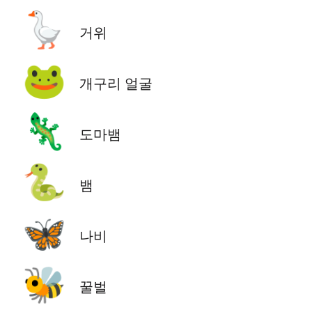
🪿
거위
🐸
개구리 얼굴
🦎
도마뱀
🐍
뱀
🦋
나비
🐝
꿀벌