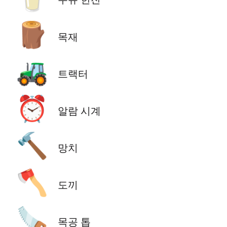
🪵
목재
🚜
트랙터
⏰
알람 시계
🔨
망치
🪓
도끼
🪚
목공 톱