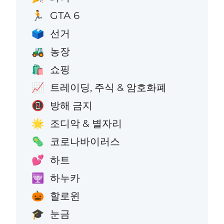
GTA 6
🏃
선거
🗳️
농장
🚜
쇼핑
🛍️
트레이딩, 주식 & 암호화폐
📈
방해 금지
📵
조디악 & 별자리
🌟
코로나바이러스
🦠
하트
💕
하누카
🕎
할로윈
🎃
눈금
🎓