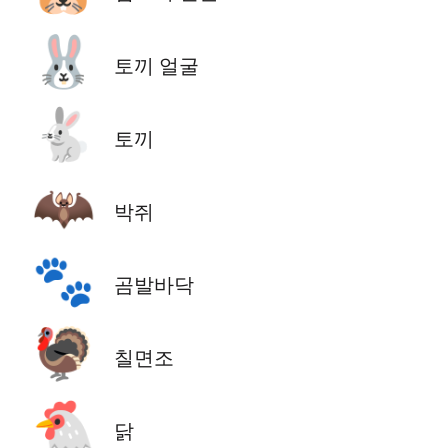
🐰
토끼 얼굴
🐇
토끼
🦇
박쥐
🐾
곰발바닥
🦃
칠면조
🐔
닭