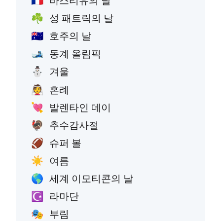
바스티유의 날
🇫🇷
성 패트릭의 날
☘️
호주의 날
🇦🇺
동계 올림픽
🎿
겨울
⛄
혼례
👰
발렌타인 데이
💘
추수감사절
🦃
슈퍼 볼
🏈
여름
☀️
세계 이모티콘의 날
🌎
라마단
☪️
부림
🎭