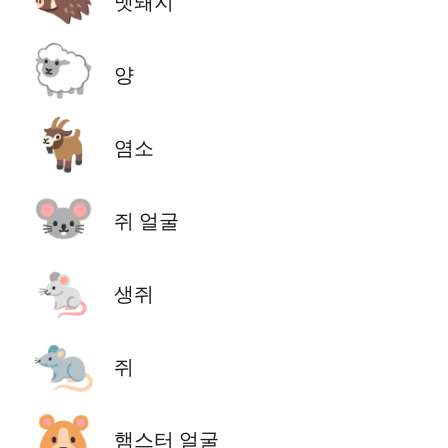
멧돼지
🐑
양
🐐
염소
🐭
쥐 얼굴
🐁
생쥐
🐀
쥐
🐹
햄스터 얼굴