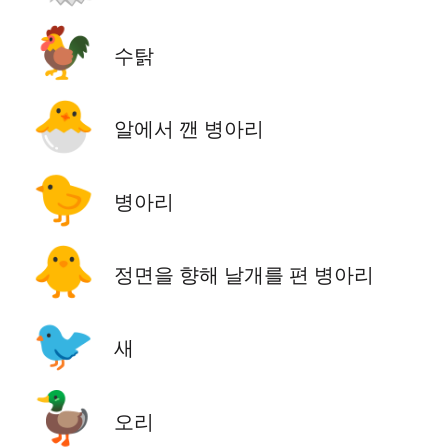
🐓
수탉
🐣
알에서 깬 병아리
🐤
병아리
🐥
정면을 향해 날개를 편 병아리
🐦
새
🦆
오리