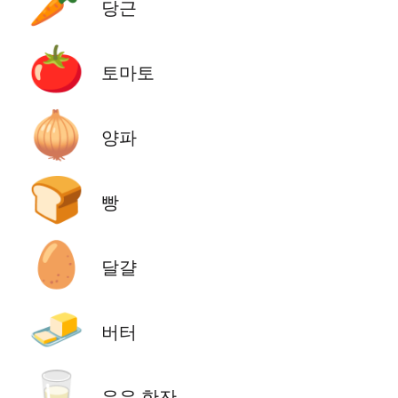
🥕
당근
🍅
토마토
🧅
양파
🍞
빵
🥚
달걀
🧈
버터
🥛
우유 한잔