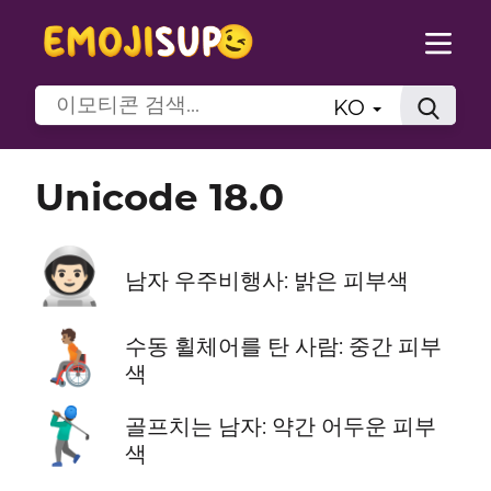
KO
Unicode 18.0
👨🏻‍🚀
남자 우주비행사: 밝은 피부색
🧑🏽‍🦽
수동 휠체어를 탄 사람: 중간 피부
색
🏌🏾‍♂️
골프치는 남자: 약간 어두운 피부
색