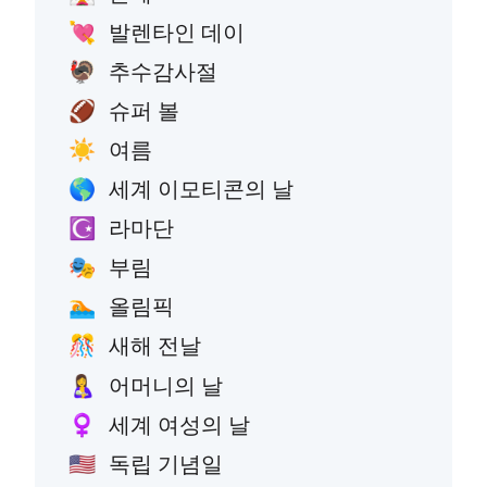
발렌타인 데이
💘
추수감사절
🦃
슈퍼 볼
🏈
여름
☀️
세계 이모티콘의 날
🌎
라마단
☪️
부림
🎭
올림픽
🏊
새해 전날
🎊
어머니의 날
🤱
세계 여성의 날
♀️
독립 기념일
🇺🇸