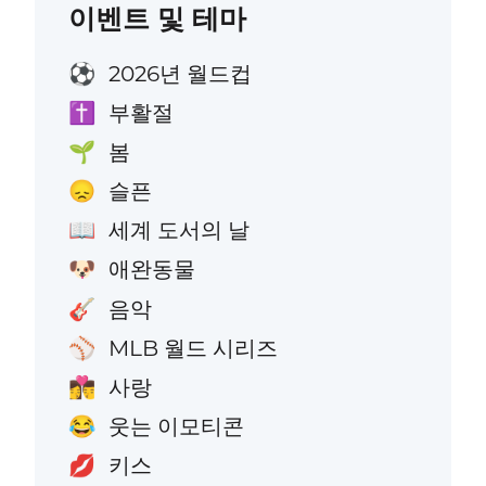
이벤트 및 테마
2026년 월드컵
⚽
부활절
✝️
봄
🌱
슬픈
😞
세계 도서의 날
📖
애완동물
🐶
음악
🎸
MLB 월드 시리즈
⚾
사랑
👩‍❤️‍💋‍👨
웃는 이모티콘
😂
키스
💋