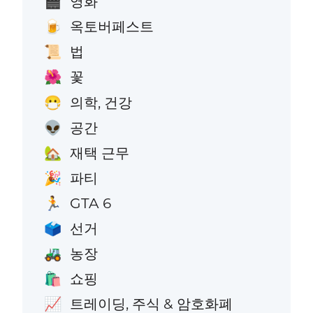
영화
🎬
옥토버페스트
🍺
법
📜
꽃
🌺
의학, 건강
😷
공간
👽
재택 근무
🏡
파티
🎉
GTA 6
🏃
선거
🗳️
농장
🚜
쇼핑
🛍️
트레이딩, 주식 & 암호화폐
📈