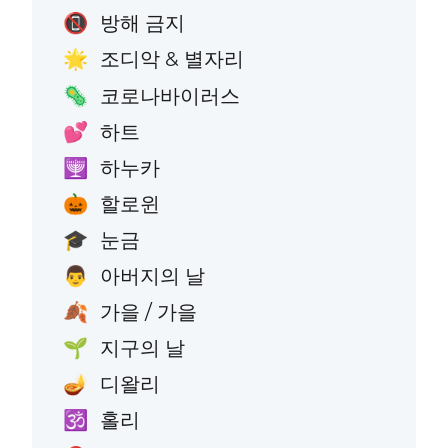
방해 금지
📵
조디악 & 별자리
🌟
코로나바이러스
🦠
하트
💕
하누카
🕎
할로윈
🎃
눈금
🎓
아버지의 날
👨
가을 / 가을
🍂
지구의 날
🌱
디왈리
🪔
홀리
🕉️