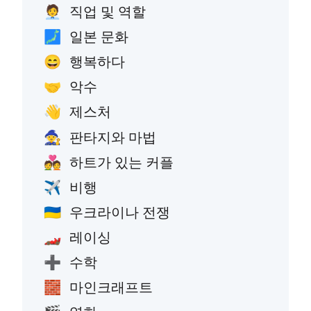
직업 및 역할
🧑‍💼
일본 문화
🗾
행복하다
😄
악수
🤝
제스처
👋
판타지와 마법
🧙
하트가 있는 커플
💑
비행
✈️
우크라이나 전쟁
🇺🇦
레이싱
🏎️
수학
➕
마인크래프트
🧱