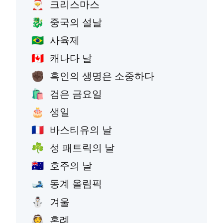
크리스마스
🎅
중국의 설날
🐉
사육제
🇧🇷
캐나다 날
🇨🇦
흑인의 생명은 소중하다
✊🏿
검은 금요일
🛍️
생일
🎂
바스티유의 날
🇫🇷
성 패트릭의 날
☘️
호주의 날
🇦🇺
동계 올림픽
🎿
겨울
⛄
혼례
👰