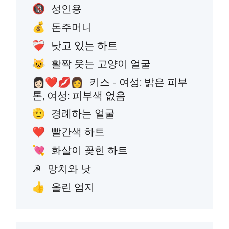
성인용
🔞
돈주머니
💰
낫고 있는 하트
❤️‍🩹
활짝 웃는 고양이 얼굴
😺
키스 - 여성: 밝은 피부
👩🏻‍❤️‍💋‍👩
톤, 여성: 피부색 없음
경례하는 얼굴
🫡
빨간색 하트
❤️
화살이 꽂힌 하트
💘
망치와 낫
☭
올린 엄지
👍