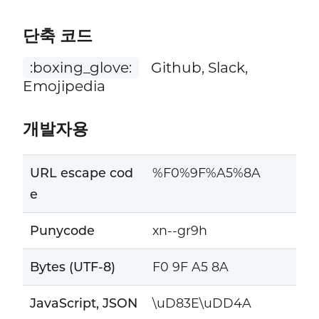
단축 코드
:boxing_glove:
Github, Slack,
Emojipedia
개발자용
URL escape cod
%F0%9F%A5%8A
e
Punycode
xn--gr9h
Bytes (UTF-8)
F0 9F A5 8A
JavaScript, JSON
\uD83E\uDD4A