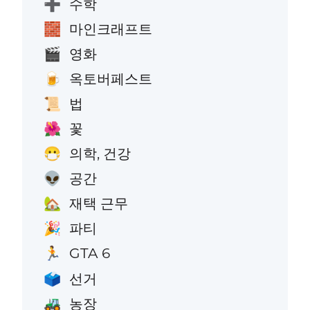
수학
➕
마인크래프트
🧱
영화
🎬
옥토버페스트
🍺
법
📜
꽃
🌺
의학, 건강
😷
공간
👽
재택 근무
🏡
파티
🎉
GTA 6
🏃
선거
🗳️
농장
🚜