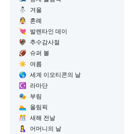
겨울
⛄
혼례
👰
발렌타인 데이
💘
추수감사절
🦃
슈퍼 볼
🏈
여름
☀️
세계 이모티콘의 날
🌎
라마단
☪️
부림
🎭
올림픽
🏊
새해 전날
🎊
어머니의 날
🤱