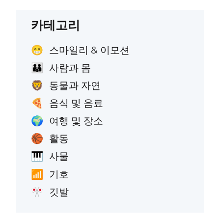
카테고리
스마일리 & 이모션
😁
사람과 몸
👪
동물과 자연
🦁
음식 및 음료
🍕
여행 및 장소
🌍
활동
🏀
사물
🎹
기호
📶
깃발
🎌