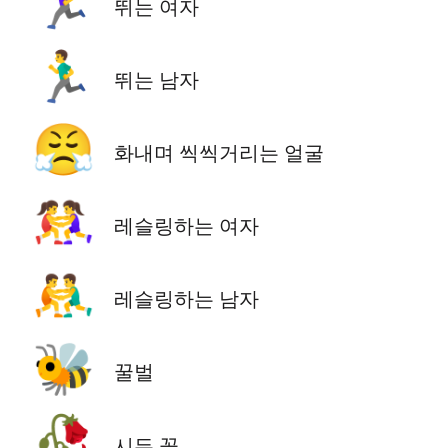
🏃‍♀️
뛰는 여자
🏃‍♂️
뛰는 남자
😤
화내며 씩씩거리는 얼굴
🤼‍♀️
레슬링하는 여자
🤼‍♂️
레슬링하는 남자
🐝
꿀벌
🥀
시든 꽃