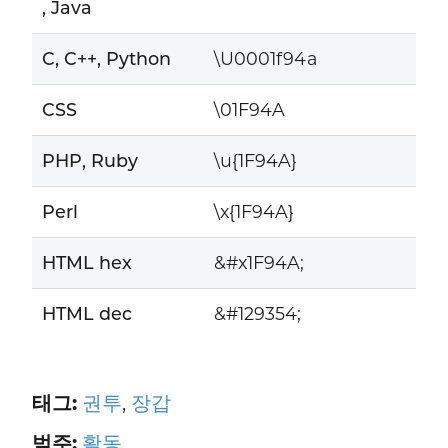
, Java
C, C++, Python
\U0001f94a
CSS
\01F94A
PHP, Ruby
\u{1F94A}
Perl
\x{1F94A}
HTML hex
&#x1F94A;
HTML dec
&#129354;
태그:
권투
,
장갑
범주:
활동