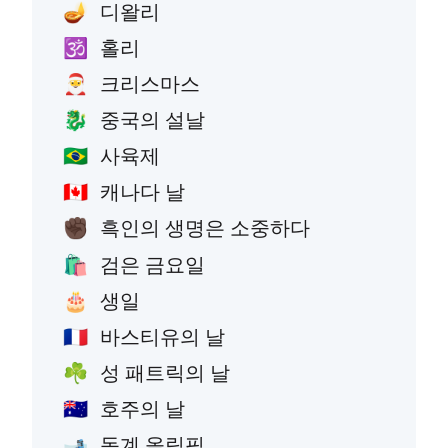
디왈리
🪔
홀리
🕉️
크리스마스
🎅
중국의 설날
🐉
사육제
🇧🇷
캐나다 날
🇨🇦
흑인의 생명은 소중하다
✊🏿
검은 금요일
🛍️
생일
🎂
바스티유의 날
🇫🇷
성 패트릭의 날
☘️
호주의 날
🇦🇺
동계 올림픽
🎿