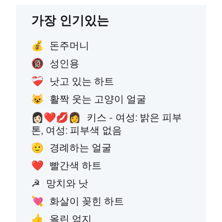
가장 인기있는
돈주머니
💰
성인용
🔞
낫고 있는 하트
❤️‍🩹
활짝 웃는 고양이 얼굴
😺
키스 - 여성: 밝은 피부
👩🏻‍❤️‍💋‍👩
톤, 여성: 피부색 없음
경례하는 얼굴
🫡
빨간색 하트
❤️
망치와 낫
☭
화살이 꽂힌 하트
💘
올린 엄지
👍