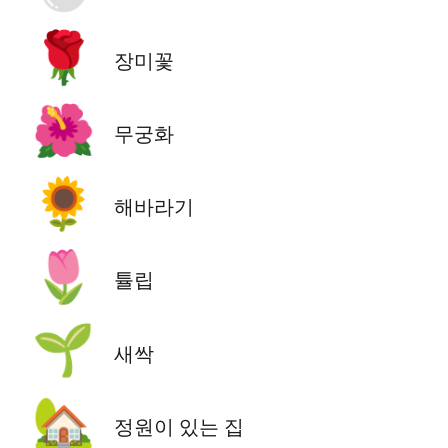
🌹
장미꽃
🌺
무궁화
🌻
해바라기
🌷
튤립
🌱
새싹
🏡
정원이 있는 집