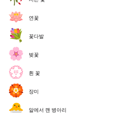
🪷
연꽃
💐
꽃다발
🌸
벚꽃
💮
흰 꽃
🏵️
장미
🐣
알에서 깬 병아리