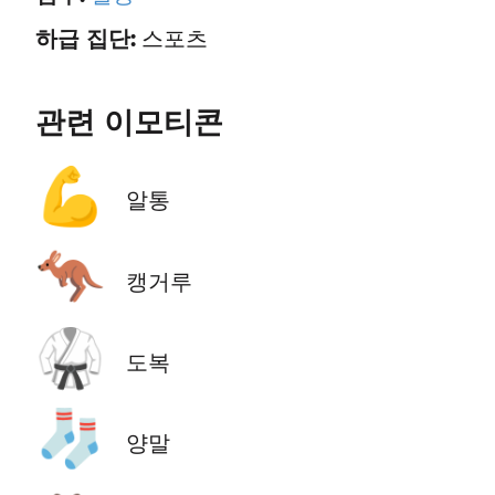
하급 집단:
스포츠
관련 이모티콘
💪
알통
🦘
캥거루
🥋
도복
🧦
양말