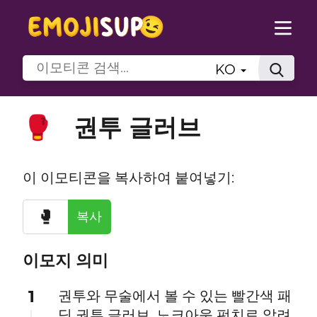
KO
권투 글러브
🥊
이 이모티콘을 복사하여 붙여넣기:
🥊
복사
이모지 의미
1
권투와 무술에서 볼 수 있는 빨간색 패
딩 권투 글러브. 노크아웃 펀치로 알려