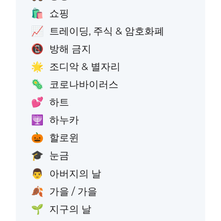
쇼핑
🛍️
트레이딩, 주식 & 암호화폐
📈
방해 금지
📵
조디악 & 별자리
🌟
코로나바이러스
🦠
하트
💕
하누카
🕎
할로윈
🎃
눈금
🎓
아버지의 날
👨
가을 / 가을
🍂
지구의 날
🌱