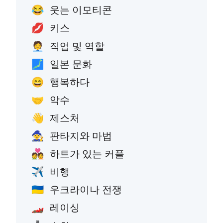
웃는 이모티콘
😂
키스
💋
직업 및 역할
🧑‍💼
일본 문화
🗾
행복하다
😄
악수
🤝
제스처
👋
판타지와 마법
🧙
하트가 있는 커플
💑
비행
✈️
우크라이나 전쟁
🇺🇦
레이싱
🏎️