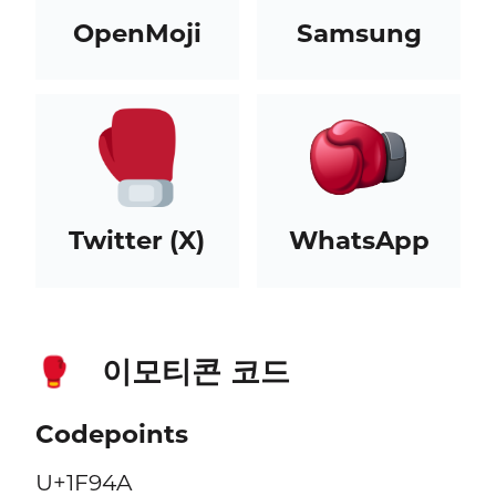
OpenMoji
Samsung
Twitter (X)
WhatsApp
이모티콘 코드
🥊
Codepoints
U+1F94A