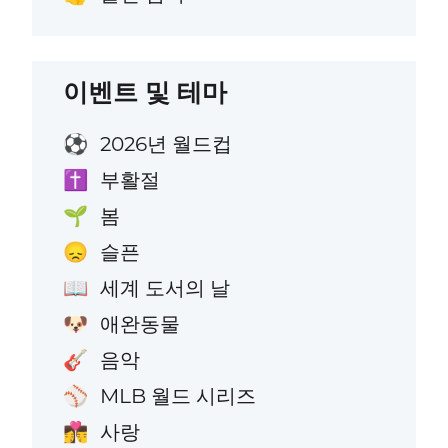
이벤트 및 테마
2026년 월드컵
⚽
부활절
✝️
봄
🌱
슬픈
😞
세계 도서의 날
📖
애완동물
🐶
음악
🎸
MLB 월드 시리즈
⚾
사랑
👩‍❤️‍💋‍👨