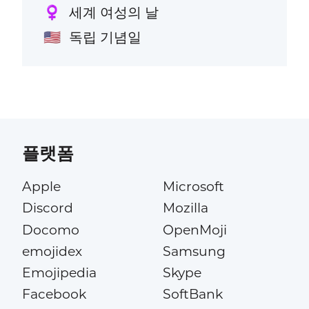
세계 여성의 날
♀️
독립 기념일
🇺🇸
플랫폼
Apple
Microsoft
Discord
Mozilla
Docomo
OpenMoji
emojidex
Samsung
Emojipedia
Skype
Facebook
SoftBank