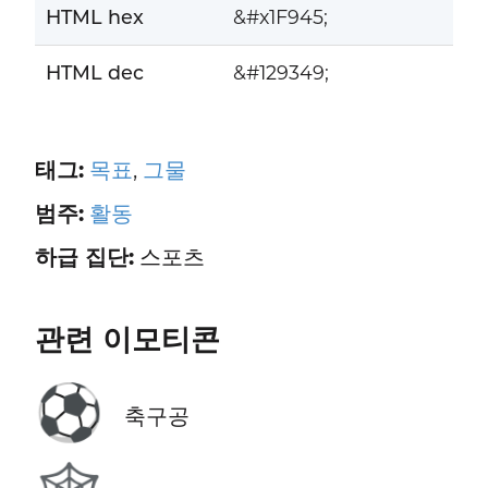
HTML hex
&#x1F945;
HTML dec
&#129349;
태그:
목표
,
그물
범주:
활동
하급 집단:
스포츠
관련 이모티콘
⚽
축구공