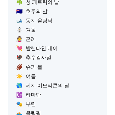
성 패트릭의 날
☘️
호주의 날
🇦🇺
동계 올림픽
🎿
겨울
⛄
혼례
👰
발렌타인 데이
💘
추수감사절
🦃
슈퍼 볼
🏈
여름
☀️
세계 이모티콘의 날
🌎
라마단
☪️
부림
🎭
올림픽
🏊