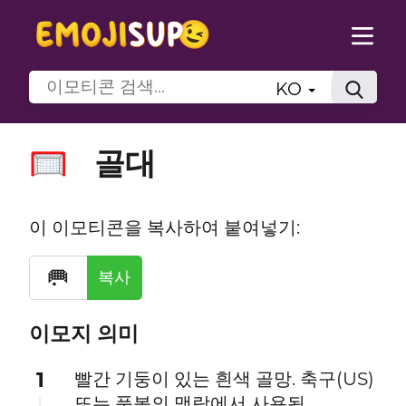
KO
골대
🥅
이 이모티콘을 복사하여 붙여넣기:
🥅
복사
이모지 의미
1
빨간 기둥이 있는 흰색 골망. 축구(US)
또는 풋볼의 맥락에서 사용됨.