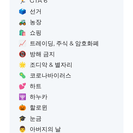
GTA 6
🏃
선거
🗳️
농장
🚜
쇼핑
🛍️
트레이딩, 주식 & 암호화폐
📈
방해 금지
📵
조디악 & 별자리
🌟
코로나바이러스
🦠
하트
💕
하누카
🕎
할로윈
🎃
눈금
🎓
아버지의 날
👨