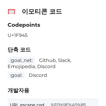
이모티콘 코드
🥅
Codepoints
U+1F945
단축 코드
:goal_net:
Github, Slack,
Emojipedia, Discord
:goal:
Discord
개발자용
URL escape cod
%F0%9F%A5%85