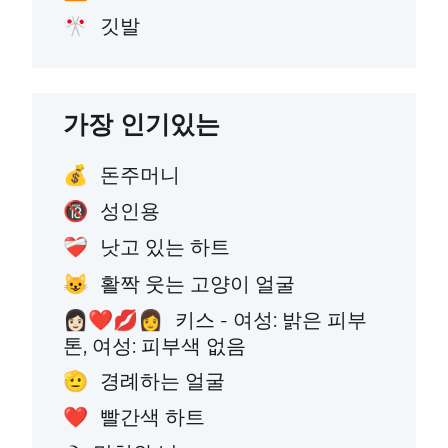
깃발
🎌
가장 인기있는
돈주머니
💰
성인용
🔞
낫고 있는 하트
❤️‍🩹
활짝 웃는 고양이 얼굴
😺
키스 - 여성: 밝은 피부
👩🏻‍❤️‍💋‍👩
톤, 여성: 피부색 없음
경례하는 얼굴
🫡
빨간색 하트
❤️