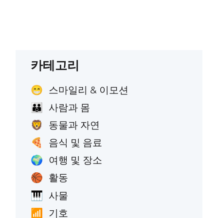
카테고리
스마일리 & 이모션
😁
사람과 몸
👪
동물과 자연
🦁
음식 및 음료
🍕
여행 및 장소
🌍
활동
🏀
사물
🎹
기호
📶