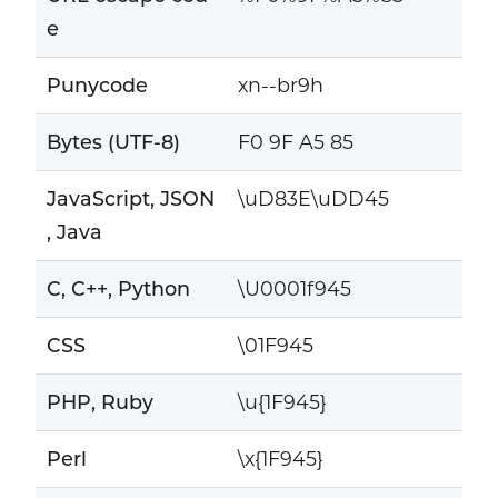
e
Punycode
xn--br9h
Bytes (UTF-8)
F0 9F A5 85
JavaScript, JSON
\uD83E\uDD45
, Java
C, C++, Python
\U0001f945
CSS
\01F945
PHP, Ruby
\u{1F945}
Perl
\x{1F945}