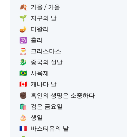
가을 / 가을
🍂
지구의 날
🌱
디왈리
🪔
홀리
🕉️
크리스마스
🎅
중국의 설날
🐉
사육제
🇧🇷
캐나다 날
🇨🇦
흑인의 생명은 소중하다
✊🏿
검은 금요일
🛍️
생일
🎂
바스티유의 날
🇫🇷