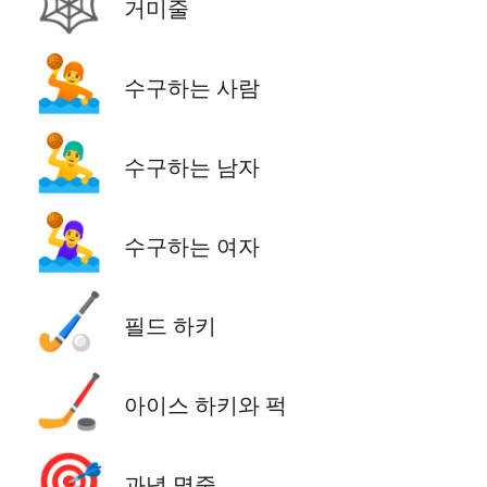
🕸️
거미줄
🤽
수구하는 사람
🤽‍♂️
수구하는 남자
🤽‍♀️
수구하는 여자
🏑
필드 하키
🏒
아이스 하키와 퍽
🎯
과녁 명중