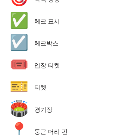
✅
체크 표시
☑️
체크박스
🎟️
입장 티켓
🎫
티켓
🏟️
경기장
📍
둥근 머리 핀