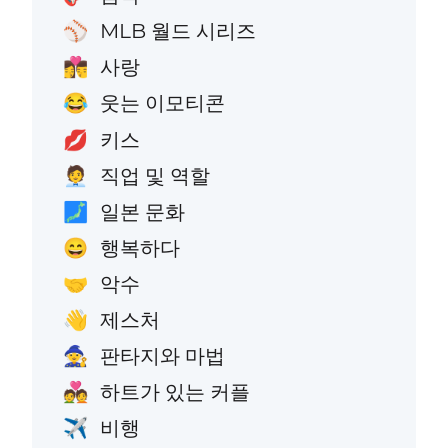
MLB 월드 시리즈
⚾
사랑
👩‍❤️‍💋‍👨
웃는 이모티콘
😂
키스
💋
직업 및 역할
🧑‍💼
일본 문화
🗾
행복하다
😄
악수
🤝
제스처
👋
판타지와 마법
🧙
하트가 있는 커플
💑
비행
✈️