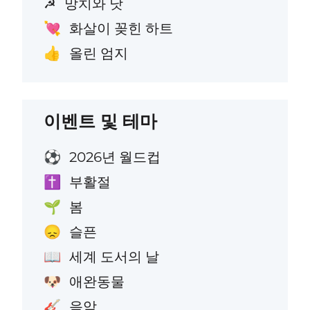
망치와 낫
☭
화살이 꽂힌 하트
💘
올린 엄지
👍
이벤트 및 테마
2026년 월드컵
⚽
부활절
✝️
봄
🌱
슬픈
😞
세계 도서의 날
📖
애완동물
🐶
음악
🎸