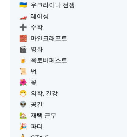
우크라이나 전쟁
🇺🇦
레이싱
🏎️
수학
➕
마인크래프트
🧱
영화
🎬
옥토버페스트
🍺
법
📜
꽃
🌺
의학, 건강
😷
공간
👽
재택 근무
🏡
파티
🎉