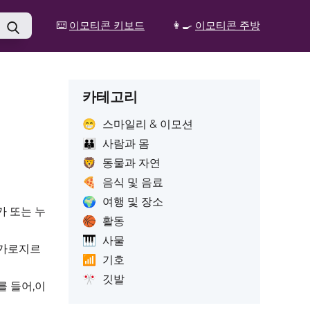
⌨️
이모티콘 키보드
👩‍🍳
이모티콘 주방
카테고리
😁
스마일리 & 이모션
👪
사람과 몸
🦁
동물과 자연
🍕
음식 및 음료
🌍
여행 및 장소
가 또는 누
🏀
활동
🎹
사물
 가로지르
📶
기호
🎌
깃발
를 들어,이