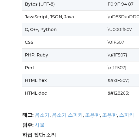
Bytes (UTF-8)
F0 9F 94 87
JavaScript, JSON, Java
\uD83D\uDD0
C, C++, Python
\U0001f507
CSS
\01F507
PHP, Ruby
\u{1F507}
Perl
\x{1F507}
HTML hex
&#x1F507;
HTML dec
&#128263;
태그:
음소거
,
음소거 스피커
,
조용한
,
조용한
,
스피커
범주:
사물
하급 집단:
소리