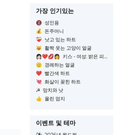
가장 인기있는
🔞
성인용
💰
돈주머니
❤️‍🩹
낫고 있는 하트
😺
활짝 웃는 고양이 얼굴
👩🏻‍❤️‍💋‍👩
키스 - 여성: 밝은 피부톤, 여성: 피부색 없음
🫡
경례하는 얼굴
❤️
빨간색 하트
💘
화살이 꽂힌 하트
☭
망치와 낫
👍
올린 엄지
이벤트 및 테마
⚽
2026년 월드컵