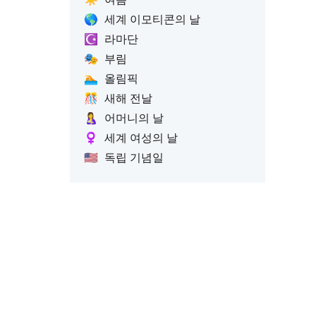
🌎
세계 이모티콘의 날
☪️
라마단
🎭
부림
🏊
올림픽
🎊
새해 전날
🤱
어머니의 날
♀️
세계 여성의 날
🇺🇸
독립 기념일