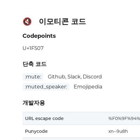
이모티콘 코드
🔇
Codepoints
U+1F507
단축 코드
:mute:
Github, Slack, Discord
:muted_speaker:
Emojipedia
개발자용
URL escape code
%F0%9F%94%
Punycode
xn--9u8h