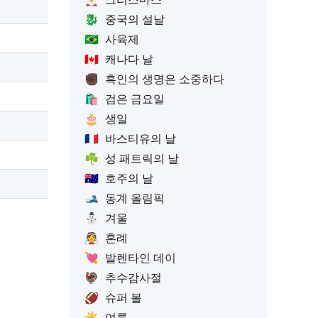
🐉
중국의 설날
🇧🇷
사육제
🇨🇦
캐나다 날
✊🏿
흑인의 생명은 소중하다
🛍️
검은 금요일
🎂
생일
🇫🇷
바스티유의 날
☘️
성 패트릭의 날
🇦🇺
호주의 날
🎿
동계 올림픽
⛄
겨울
👰
혼례
💘
발렌타인 데이
🦃
추수감사절
🏈
슈퍼 볼
☀️
여름