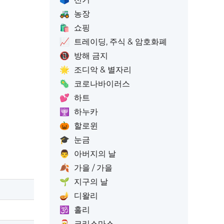
🚜
농장
🛍️
쇼핑
📈
트레이딩, 주식 & 암호화폐
📵
방해 금지
🌟
조디악 & 별자리
🦠
코로나바이러스
💕
하트
🕎
하누카
🎃
할로윈
🎓
눈금
👨
아버지의 날
🍂
가을 / 가을
🌱
지구의 날
🪔
디왈리
🕉️
홀리
🎅
크리스마스