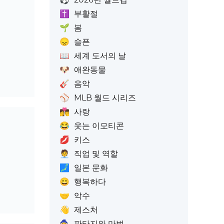
✝️
부활절
🌱
봄
😞
슬픈
📖
세계 도서의 날
🐶
애완동물
🎸
음악
⚾
MLB 월드 시리즈
👩‍❤️‍💋‍👨
사랑
😂
웃는 이모티콘
💋
키스
🧑‍💼
직업 및 역할
🗾
일본 문화
😄
행복하다
🤝
악수
👋
제스처
🧙
판타지와 마법