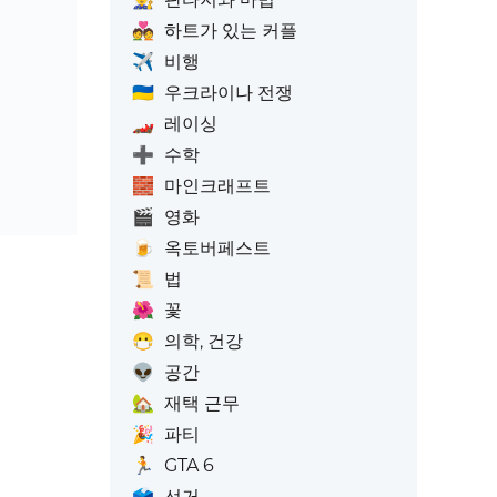
💑
하트가 있는 커플
✈️
비행
🇺🇦
우크라이나 전쟁
🏎️
레이싱
➕
수학
🧱
마인크래프트
🎬
영화
🍺
옥토버페스트
📜
법
🌺
꽃
😷
의학, 건강
👽
공간
🏡
재택 근무
🎉
파티
🏃
GTA 6
🗳️
선거