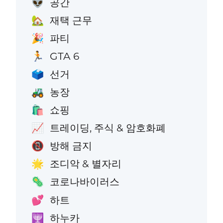
공간
👽
재택 근무
🏡
파티
🎉
GTA 6
🏃
선거
🗳️
농장
🚜
쇼핑
🛍️
트레이딩, 주식 & 암호화폐
📈
방해 금지
📵
조디악 & 별자리
🌟
코로나바이러스
🦠
하트
💕
하누카
🕎