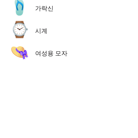
🩴
가락신
⌚
시계
👒
여성용 모자