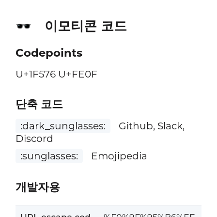
이모티콘 코드
🕶️
Codepoints
U+1F576 U+FE0F
단축 코드
:dark_sunglasses:
Github, Slack,
Discord
:sunglasses:
Emojipedia
개발자용