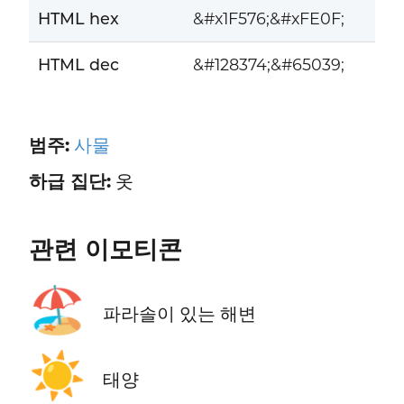
HTML hex
&#x1F576;&#xFE0F;
HTML dec
&#128374;&#65039;
범주:
사물
하급 집단:
옷
관련 이모티콘
🏖️
파라솔이 있는 해변
☀️
태양