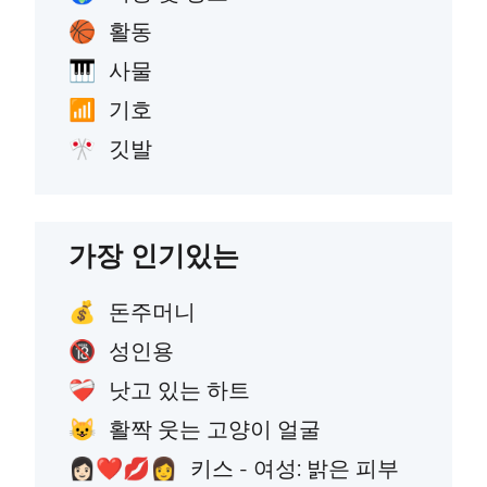
활동
🏀
사물
🎹
기호
📶
깃발
🎌
가장 인기있는
돈주머니
💰
성인용
🔞
낫고 있는 하트
❤️‍🩹
활짝 웃는 고양이 얼굴
😺
키스 - 여성: 밝은 피부
👩🏻‍❤️‍💋‍👩