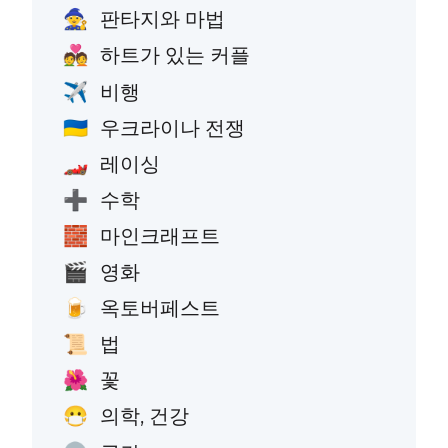
판타지와 마법
🧙
하트가 있는 커플
💑
비행
✈️
우크라이나 전쟁
🇺🇦
레이싱
🏎️
수학
➕
마인크래프트
🧱
영화
🎬
옥토버페스트
🍺
법
📜
꽃
🌺
의학, 건강
😷