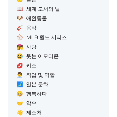
세계 도서의 날
📖
애완동물
🐶
음악
🎸
MLB 월드 시리즈
⚾
사랑
👩‍❤️‍💋‍👨
웃는 이모티콘
😂
키스
💋
직업 및 역할
🧑‍💼
일본 문화
🗾
행복하다
😄
악수
🤝
제스처
👋