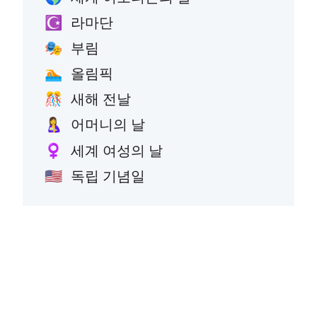
라마단
☪️
부림
🎭
올림픽
🏊
새해 전날
🎊
어머니의 날
🤱
세계 여성의 날
♀️
독립 기념일
🇺🇸