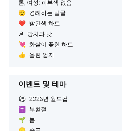
톤, 여성: 피부색 없음
경례하는 얼굴
🫡
빨간색 하트
❤️
망치와 낫
☭
화살이 꽂힌 하트
💘
올린 엄지
👍
이벤트 및 테마
2026년 월드컵
⚽
부활절
✝️
봄
🌱
슬픈
😞