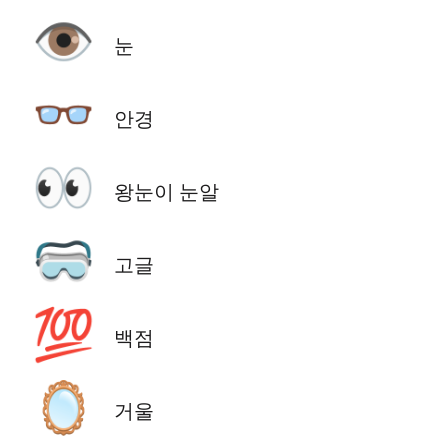
👁️
눈
👓
안경
👀
왕눈이 눈알
🥽
고글
💯
백점
🪞
거울