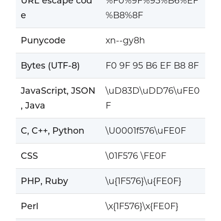
URL escape cod
%F0%9F%95%B6%EF
e
%B8%8F
Punycode
xn--gy8h
Bytes (UTF-8)
F0 9F 95 B6 EF B8 8F
JavaScript, JSON
\uD83D\uDD76\uFE0
, Java
F
C, C++, Python
\U0001f576\uFE0F
CSS
\01F576 \FE0F
PHP, Ruby
\u{1F576}\u{FE0F}
Perl
\x{1F576}\x{FE0F}