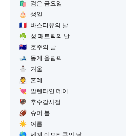
검은 금요일
🛍️
생일
🎂
바스티유의 날
🇫🇷
성 패트릭의 날
☘️
호주의 날
🇦🇺
동계 올림픽
🎿
겨울
⛄
혼례
👰
발렌타인 데이
💘
추수감사절
🦃
슈퍼 볼
🏈
여름
☀️
세계 이모티콘의 날
🌎