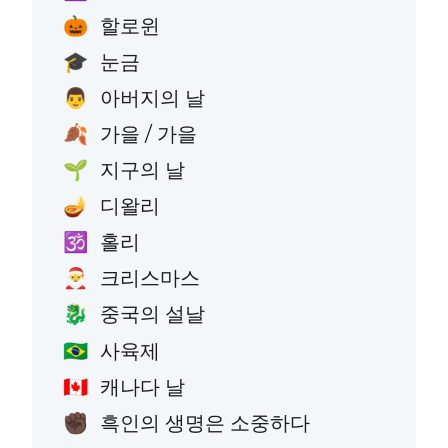
할로윈
🎃
눈금
🎓
아버지의 날
👨
가을 / 가을
🍂
지구의 날
🌱
디왈리
🪔
홀리
🕉️
크리스마스
🎅
중국의 설날
🐉
사육제
🇧🇷
캐나다 날
🇨🇦
흑인의 생명은 소중하다
✊🏿