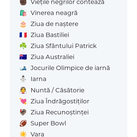
Viețile negrilor contează
✊🏿
Vinerea neagră
🛍️
Ziua de naștere
🎂
Ziua Bastiliei
🇫🇷
Ziua Sfântului Patrick
☘️
Ziua Australiei
🇦🇺
Jocurile Olimpice de iarnă
🎿
Iarna
⛄
Nuntă / Căsătorie
👰
Ziua Îndrăgostiților
💘
Ziua Recunoștinței
🦃
Super Bowl
🏈
Vara
☀️