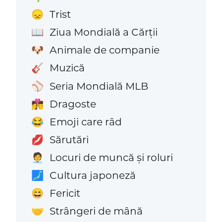
Trist
😞
Ziua Mondială a Cărții
📖
Animale de companie
🐶
Muzică
🎸
Seria Mondială MLB
⚾
Dragoste
👩‍❤️‍💋‍👨
Emoji care râd
😂
Sărutări
💋
Locuri de muncă și roluri
🧑‍💼
Cultura japoneză
🗾
Fericit
😄
Strângeri de mână
🤝