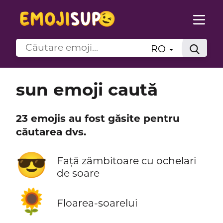
RO
sun emoji caută
23 emojis au fost găsite pentru
căutarea dvs.
😎
Față zâmbitoare cu ochelari
de soare
🌻
Floarea-soarelui