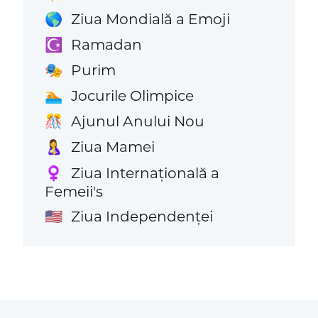
Ziua Mondială a Emoji
🌎
Ramadan
☪️
Purim
🎭
Jocurile Olimpice
🏊
Ajunul Anului Nou
🎊
Ziua Mamei
🤱
Ziua Internațională a
♀️
Femeii's
Ziua Independenței
🇺🇸