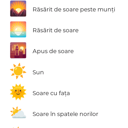
🌄
Răsărit de soare peste munți
🌅
Răsărit de soare
🌇
Apus de soare
☀️
Sun
🌞
Soare cu fața
⛅
Soare în spatele norilor