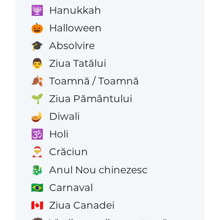
Hanukkah
🕎
Halloween
🎃
Absolvire
🎓
Ziua Tatălui
👨
Toamnă / Toamnă
🍂
Ziua Pământului
🌱
Diwali
🪔
Holi
🕉️
Crăciun
🎅
Anul Nou chinezesc
🐉
Carnaval
🇧🇷
Ziua Canadei
🇨🇦