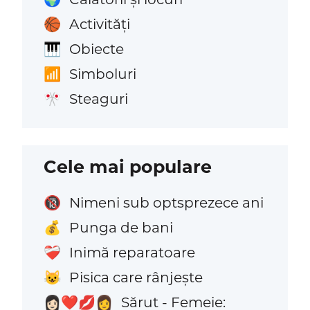
Activități
🏀
Obiecte
🎹
Simboluri
📶
Steaguri
🎌
Cele mai populare
Nimeni sub optsprezece ani
🔞
Punga de bani
💰
Inimă reparatoare
❤️‍🩹
Pisica care rânjește
😺
Sărut - Femeie:
👩🏻‍❤️‍💋‍👩