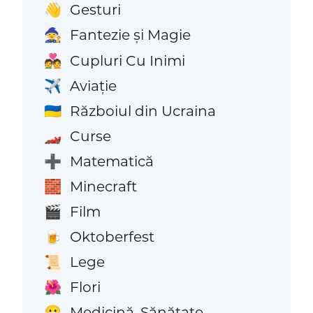
Gesturi
👋
Fantezie și Magie
🧙
Cupluri Cu Inimi
💑
Aviaţie
✈️
Războiul din Ucraina
🇺🇦
Curse
🏎️
Matematică
➕
Minecraft
🧱
Film
🎬
Oktoberfest
🍺
Lege
📜
Flori
🌺
Medicină, Sănătate
😷