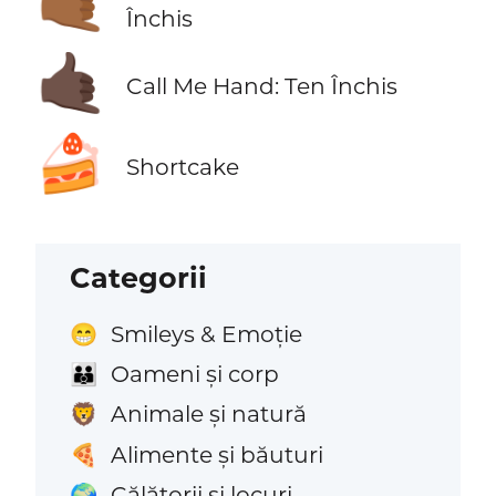
🤙🏾
Închis
🤙🏿
Call Me Hand: Ten Închis
🍰
Shortcake
Categorii
Smileys & Emoție
😁
Oameni și corp
👪
Animale și natură
🦁
Alimente și băuturi
🍕
Călătorii și locuri
🌍