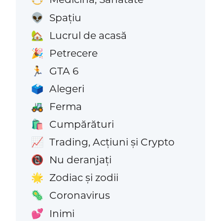
Spațiu
👽
Lucrul de acasă
🏡
Petrecere
🎉
GTA 6
🏃
Alegeri
🗳️
Ferma
🚜
Cumpărături
🛍️
Trading, Acțiuni și Crypto
📈
Nu deranjați
📵
Zodiac și zodii
🌟
Coronavirus
🦠
Inimi
💕