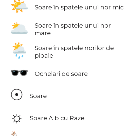
🌤️
Soare în spatele unui nor mic
🌥️
Soare în spatele unui nor
mare
🌦️
Soare în spatele norilor de
ploaie
🕶️
Ochelari de soare
☉
Soare
☼
Soare Alb cu Raze