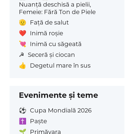
Nuanță deschisă a pielii,
Femeie: Fără Ton de Piele
Față de salut
🫡
Inimă roșie
❤️
Inimă cu săgeată
💘
Seceră și ciocan
☭
Degetul mare în sus
👍
Evenimente și teme
Cupa Mondială 2026
⚽
Paște
✝️
Primăvara
🌱