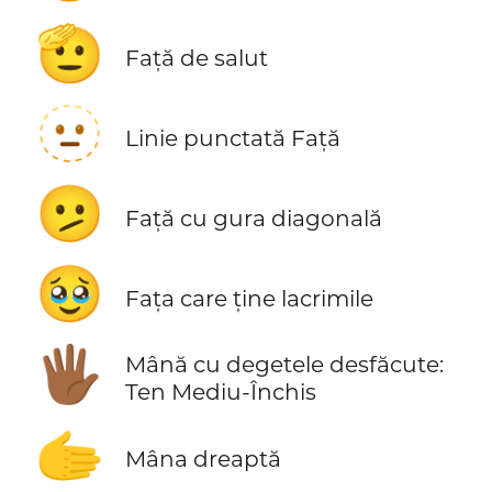
🫡
Față de salut
🫥
Linie punctată Față
🫤
Față cu gura diagonală
🥹
Fața care ține lacrimile
🖐🏾
Mână cu degetele desfăcute:
Ten Mediu-Închis
🫱
Mâna dreaptă