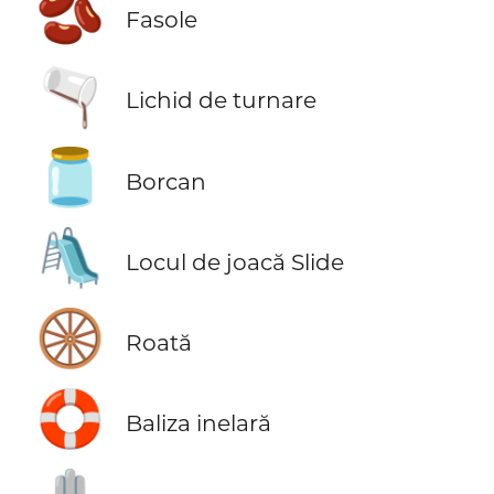
🫘
Fasole
🫗
Lichid de turnare
🫙
Borcan
🛝
Locul de joacă Slide
🛞
Roată
🛟
Baliza inelară