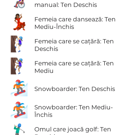
manual: Ten Deschis
💃🏾
Femeia care dansează: Ten
Mediu-Închis
🧗🏻‍♀️
Femeia care se cațără: Ten
Deschis
🧗🏽‍♀️
Femeia care se cațără: Ten
Mediu
🏂🏻
Snowboarder: Ten Deschis
🏂🏾
Snowboarder: Ten Mediu-
Închis
🏌🏻‍♂️
Omul care joacă golf: Ten