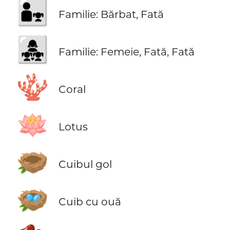
👨‍👧
Familie: Bărbat, Fată
👩‍👧‍👧
Familie: Femeie, Fată, Fată
🪸
Coral
🪷
Lotus
🪹
Cuibul gol
🪺
Cuib cu ouă