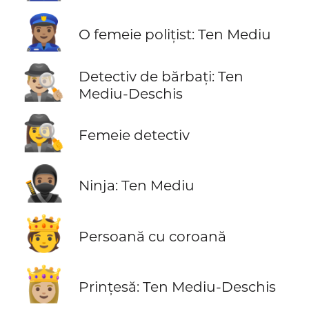
👮🏽‍♀️
O femeie polițist: Ten Mediu
🕵🏼‍♂️
Detectiv de bărbați: Ten
Mediu-Deschis
🕵️‍♀️
Femeie detectiv
🥷🏽
Ninja: Ten Mediu
🫅
Persoană cu coroană
👸🏼
Prințesă: Ten Mediu-Deschis