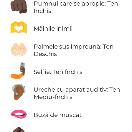
👊🏿
Pumnul care se apropie: Ten
Închis
🫶
Mâinile inimii
🤲🏻
Palmele sus împreună: Ten
Deschis
🤳🏿
Selfie: Ten Închis
🦻🏾
Ureche cu aparat auditiv: Ten
Mediu-Închis
🫦
Buză de mușcat