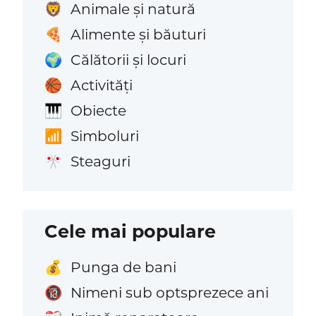
Animale și natură
🦁
Alimente și băuturi
🍕
Călătorii și locuri
🌍
Activități
🏀
Obiecte
🎹
Simboluri
📶
Steaguri
🎌
Cele mai populare
Punga de bani
💰
Nimeni sub optsprezece ani
🔞