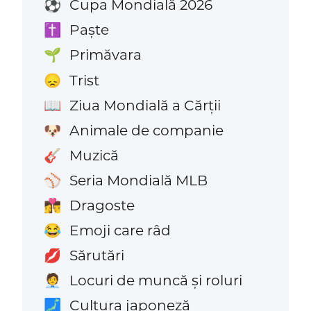
Cupa Mondială 2026
⚽
Paște
✝️
Primăvara
🌱
Trist
😞
Ziua Mondială a Cărții
📖
Animale de companie
🐶
Muzică
🎸
Seria Mondială MLB
⚾
Dragoste
👩‍❤️‍💋‍👨
Emoji care râd
😂
Sărutări
💋
Locuri de muncă și roluri
🧑‍💼
Cultura japoneză
🗾