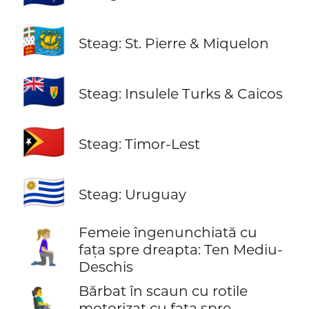
🇵🇲
Steag: St. Pierre & Miquelon
🇹🇨
Steag: Insulele Turks & Caicos
🇹🇱
Steag: Timor-Lest
🇺🇾
Steag: Uruguay
Femeie îngenunchiată cu
🧎🏼‍♀️‍➡️
fața spre dreapta: Ten Mediu-
Deschis
Bărbat în scaun cu rotile
👨‍🦼‍➡️
motorizat cu fața spre