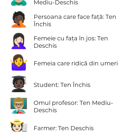
Mediu-Deschis
🤦🏿
Persoana care face față: Ten
Închis
🤦🏻‍♀️
Femeie cu fața în jos: Ten
Deschis
🤷‍♀️
Femeia care ridică din umeri
🧑🏿‍🎓
Student: Ten Închis
👨🏼‍🏫
Omul profesor: Ten Mediu-
Deschis
🧑🏻‍🌾
Farmer: Ten Deschis