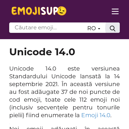
RO
Unicode 14.0
Unicode 14.0 este versiunea
Standardului Unicode lansată la 14
septembrie 2021. În această versiune
au fost adăugate 37 de noi puncte de
cod emoji, toate cele 112 emoji noi
(inclusiv secvențele pentru tonurile
pielii) fiind enumerate la
Emoji 14.0
.
.
Noi emoji adăugați în această