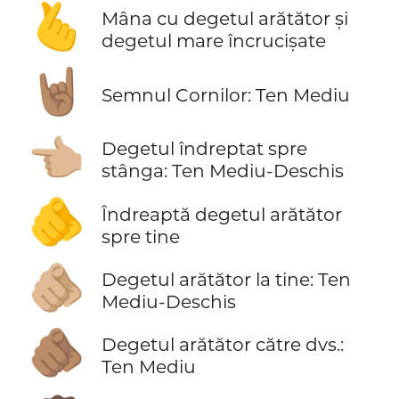
🫰
Mâna cu degetul arătător și
degetul mare încrucișate
🤘🏽
Semnul Cornilor: Ten Mediu
👈🏼
Degetul îndreptat spre
stânga: Ten Mediu-Deschis
🫵
Îndreaptă degetul arătător
spre tine
🫵🏼
Degetul arătător la tine: Ten
Mediu-Deschis
🫵🏽
Degetul arătător către dvs.:
Ten Mediu