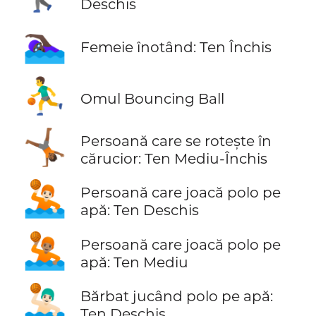
Deschis
🏊🏿‍♀️
Femeie înotând: Ten Închis
⛹️‍♂️
Omul Bouncing Ball
🤸🏾
Persoană care se rotește în
cărucior: Ten Mediu-Închis
🤽🏻
Persoană care joacă polo pe
apă: Ten Deschis
🤽🏽
Persoană care joacă polo pe
apă: Ten Mediu
🤽🏻‍♂️
Bărbat jucând polo pe apă:
Ten Deschis