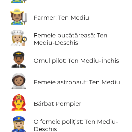
🧑🏽‍🌾
Farmer: Ten Mediu
👩🏼‍🍳
Femeie bucătăreasă: Ten
Mediu-Deschis
👨🏾‍✈️
Omul pilot: Ten Mediu-Închis
👩🏽‍🚀
Femeie astronaut: Ten Mediu
👨‍🚒
Bărbat Pompier
👮🏼‍♀️
O femeie polițist: Ten Mediu-
Deschis