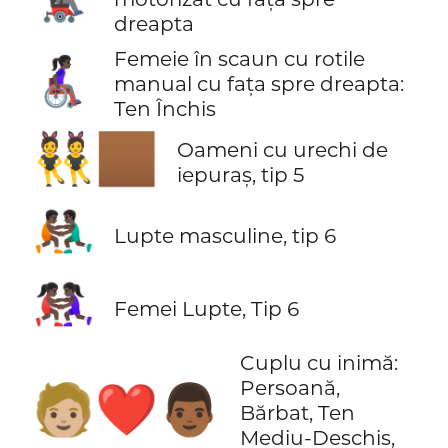
dreapta
Femeie în scaun cu rotile
👩🏿‍🦽‍➡️
manual cu fața spre dreapta:
Ten Închis
👯🏾
Oameni cu urechi de
iepuraș, tip 5
🤼🏿‍♂️
Lupte masculine, tip 6
🤼🏿‍♀️
Femei Lupte, Tip 6
Cuplu cu inimă:
Persoană,
🧑🏼‍❤️‍👨🏾
Bărbat, Ten
Mediu-Deschis,