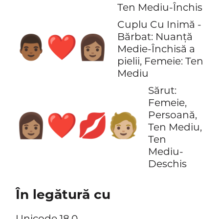
Ten Mediu-Închis
Cuplu Cu Inimă -
Bărbat: Nuanță
👨🏾‍❤️‍👩🏽
Medie-Închisă a
pielii, Femeie: Ten
Mediu
Sărut:
Femeie,
Persoană,
👩🏽‍❤️‍💋‍🧑🏼
Ten Mediu,
Ten
Mediu-
Deschis
În legătură cu
Unicode 18.0