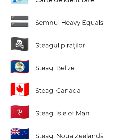
🟰
Semnul Heavy Equals
🏴‍☠️
Steagul piraților
🇧🇿
Steag: Belize
🇨🇦
Steag: Canada
🇮🇲
Steag: Isle of Man
🇳🇿
Steag: Noua Zeelandă