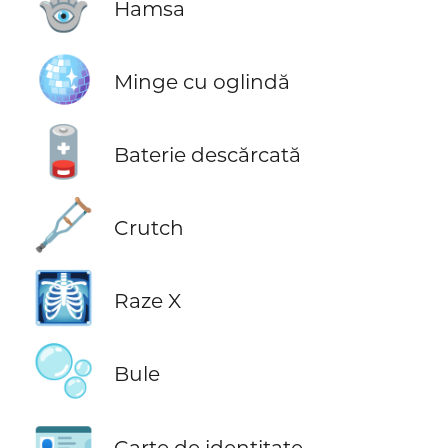
🪬
Hamsa
🪩
Minge cu oglindă
🪫
Baterie descărcată
🩼
Crutch
🩻
Raze X
🫧
Bule
🪪
Carte de identitate