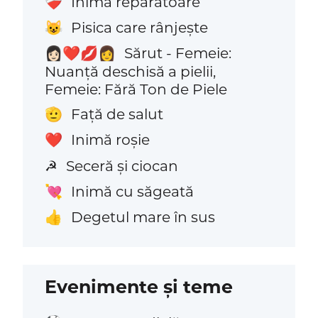
Inimă reparatoare
❤️‍🩹
Pisica care rânjește
😺
Sărut - Femeie:
👩🏻‍❤️‍💋‍👩
Nuanță deschisă a pielii,
Femeie: Fără Ton de Piele
Față de salut
🫡
Inimă roșie
❤️
Seceră și ciocan
☭
Inimă cu săgeată
💘
Degetul mare în sus
👍
Evenimente și teme