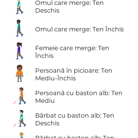
🚶🏻‍♂️
Omul care merge: Ten
Deschis
🚶🏿‍♂️
Omul care merge: Ten Închis
🚶🏿‍♀️
Femeie care merge: Ten
Închis
🧍🏾
Persoană în picioare: Ten
Mediu-Închis
🧑🏽‍🦯
Persoană cu baston alb: Ten
Mediu
👨🏻‍🦯
Bărbat cu baston alb: Ten
Deschis
Bărbat cu baston alb: Ten