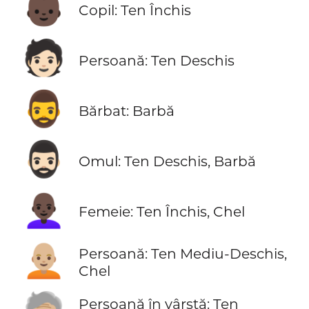
👶🏿
Copil: Ten Închis
🧑🏻
Persoană: Ten Deschis
🧔‍♂️
Bărbat: Barbă
🧔🏻‍♂️
Omul: Ten Deschis, Barbă
👩🏿‍🦲
Femeie: Ten Închis, Chel
🧑🏼‍🦲
Persoană: Ten Mediu-Deschis,
Chel
Persoană în vârstă: Ten