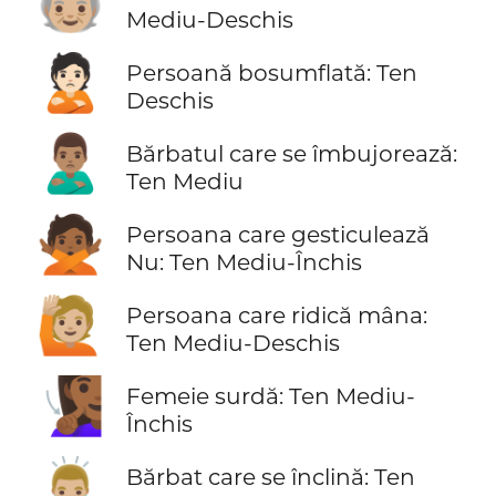
🧓🏼
Mediu-Deschis
🙎🏻
Persoană bosumflată: Ten
Deschis
🙎🏽‍♂️
Bărbatul care se îmbujorează:
Ten Mediu
🙅🏾
Persoana care gesticulează
Nu: Ten Mediu-Închis
🙋🏼
Persoana care ridică mâna:
Ten Mediu-Deschis
🧏🏾‍♀️
Femeie surdă: Ten Mediu-
Închis
🙇🏼‍♂️
Bărbat care se înclină: Ten