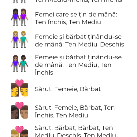
👩🏿‍🤝‍👩🏽
Femei care se țin de mână:
Ten Închis, Ten Mediu
👫🏼
Femeie și bărbat ținându-se
de mână: Ten Mediu-Deschis
Femeie și bărbat ținându-se
👩🏽‍🤝‍👨🏿
de mână: Ten Mediu, Ten
Închis
👩‍❤️‍💋‍👨
Sărut: Femeie, Bărbat
👩🏿‍❤️‍💋‍👨🏽
Sărut: Femeie, Bărbat, Ten
Închis, Ten Mediu
Sărut: Bărbat, Bărbat, Ten
👨🏼‍❤️‍💋‍👨🏾
Mediu-Deschis, Ten Mediu-