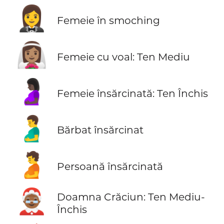
🤵‍♀️
Femeie în smoching
👰🏽‍♀️
Femeie cu voal: Ten Mediu
🤰🏿
Femeie însărcinată: Ten Închis
🫃
Bărbat însărcinat
🫄
Persoană însărcinată
🤶🏾
Doamna Crăciun: Ten Mediu-
Închis