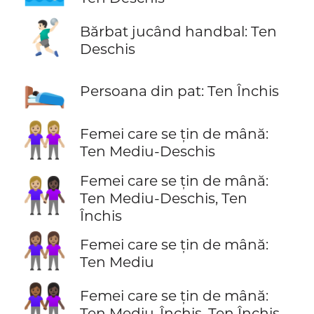
🤾🏻‍♂️
Bărbat jucând handbal: Ten
Deschis
🛌🏿
Persoana din pat: Ten Închis
👭🏼
Femei care se țin de mână:
Ten Mediu-Deschis
Femei care se țin de mână:
👩🏼‍🤝‍👩🏿
Ten Mediu-Deschis, Ten
Închis
👭🏽
Femei care se țin de mână:
Ten Mediu
👩🏾‍🤝‍👩🏿
Femei care se țin de mână:
Ten Mediu-Închis, Ten Închis