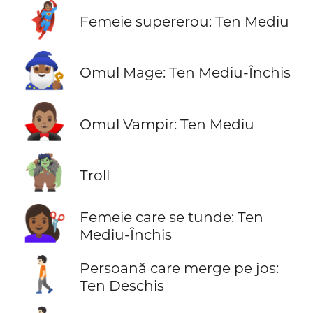
🦸🏽‍♀️
Femeie supererou: Ten Mediu
🧙🏾‍♂️
Omul Mage: Ten Mediu-Închis
🧛🏽‍♂️
Omul Vampir: Ten Mediu
🧌
Troll
💇🏾‍♀️
Femeie care se tunde: Ten
Mediu-Închis
🚶🏻
Persoană care merge pe jos:
Ten Deschis