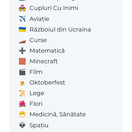
Cupluri Cu Inimi
💑
Aviaţie
✈️
Războiul din Ucraina
🇺🇦
Curse
🏎️
Matematică
➕
Minecraft
🧱
Film
🎬
Oktoberfest
🍺
Lege
📜
Flori
🌺
Medicină, Sănătate
😷
Spațiu
👽