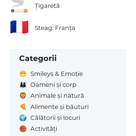
🚬
Țigaretă
🇫🇷
Steag: Franța
Categorii
Smileys & Emoție
😁
Oameni și corp
👪
Animale și natură
🦁
Alimente și băuturi
🍕
Călătorii și locuri
🌍
Activități
🏀