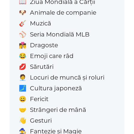
Ziua Mondială a Cărții
📖
Animale de companie
🐶
Muzică
🎸
Seria Mondială MLB
⚾
Dragoste
👩‍❤️‍💋‍👨
Emoji care râd
😂
Sărutări
💋
Locuri de muncă și roluri
🧑‍💼
Cultura japoneză
🗾
Fericit
😄
Strângeri de mână
🤝
Gesturi
👋
Fantezie și Magie
🧙