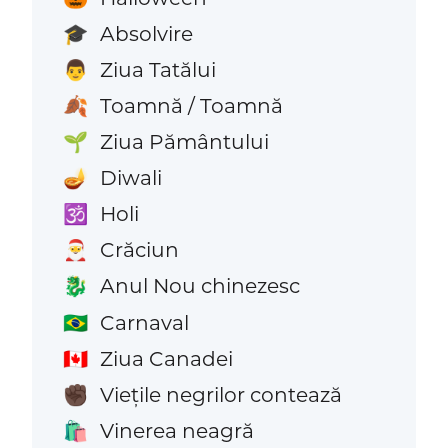
Absolvire
🎓
Ziua Tatălui
👨
Toamnă / Toamnă
🍂
Ziua Pământului
🌱
Diwali
🪔
Holi
🕉️
Crăciun
🎅
Anul Nou chinezesc
🐉
Carnaval
🇧🇷
Ziua Canadei
🇨🇦
Viețile negrilor contează
✊🏿
Vinerea neagră
🛍️