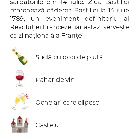
sărbătorile din 14 iulie. Ziua Bastiliei
marchează căderea Bastiliei la 14 iulie
1789, un eveniment definitoriu al
Revoluției Franceze, iar astăzi servește
ca zi națională a Franței.
🍾
Sticlă cu dop de plută
🍷
Pahar de vin
🥂
Ochelari care clipesc
🏰
Castelul