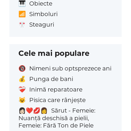
Obiecte
🎹
Simboluri
📶
Steaguri
🎌
Cele mai populare
Nimeni sub optsprezece ani
🔞
Punga de bani
💰
Inimă reparatoare
❤️‍🩹
Pisica care rânjește
😺
Sărut - Femeie:
👩🏻‍❤️‍💋‍👩
Nuanță deschisă a pielii,
Femeie: Fără Ton de Piele