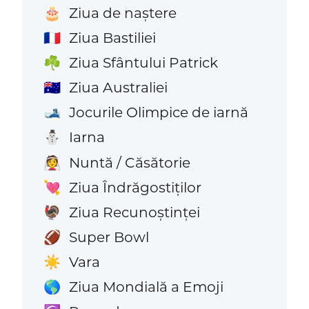
Ziua de naștere
🎂
Ziua Bastiliei
🇫🇷
Ziua Sfântului Patrick
☘️
Ziua Australiei
🇦🇺
Jocurile Olimpice de iarnă
🎿
Iarna
⛄
Nuntă / Căsătorie
👰
Ziua Îndrăgostiților
💘
Ziua Recunoștinței
🦃
Super Bowl
🏈
Vara
☀️
Ziua Mondială a Emoji
🌎