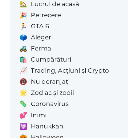
Lucrul de acasă
🏡
Petrecere
🎉
GTA 6
🏃
Alegeri
🗳️
Ferma
🚜
Cumpărături
🛍️
Trading, Acțiuni și Crypto
📈
Nu deranjați
📵
Zodiac și zodii
🌟
Coronavirus
🦠
Inimi
💕
Hanukkah
🕎
Halloween
🎃