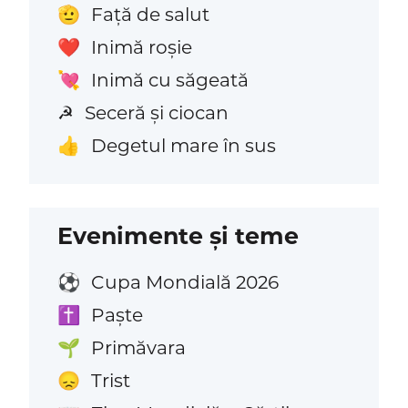
Față de salut
🫡
Inimă roșie
❤️
Inimă cu săgeată
💘
Seceră și ciocan
☭
Degetul mare în sus
👍
Evenimente și teme
Cupa Mondială 2026
⚽
Paște
✝️
Primăvara
🌱
Trist
😞