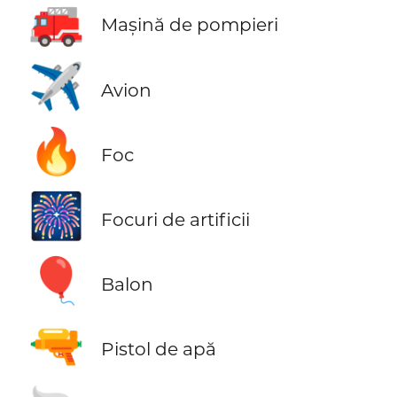
🚒
Mașină de pompieri
✈️
Avion
🔥
Foc
🎆
Focuri de artificii
🎈
Balon
🔫
Pistol de apă