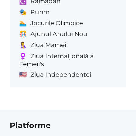
Ramadan
☪️
Purim
🎭
Jocurile Olimpice
🏊
Ajunul Anului Nou
🎊
Ziua Mamei
🤱
Ziua Internațională a
♀️
Femeii's
Ziua Independenței
🇺🇸
Platforme