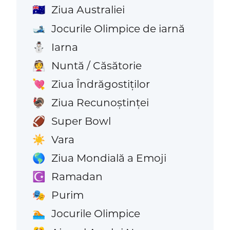
Ziua Australiei
🇦🇺
Jocurile Olimpice de iarnă
🎿
Iarna
⛄
Nuntă / Căsătorie
👰
Ziua Îndrăgostiților
💘
Ziua Recunoștinței
🦃
Super Bowl
🏈
Vara
☀️
Ziua Mondială a Emoji
🌎
Ramadan
☪️
Purim
🎭
Jocurile Olimpice
🏊