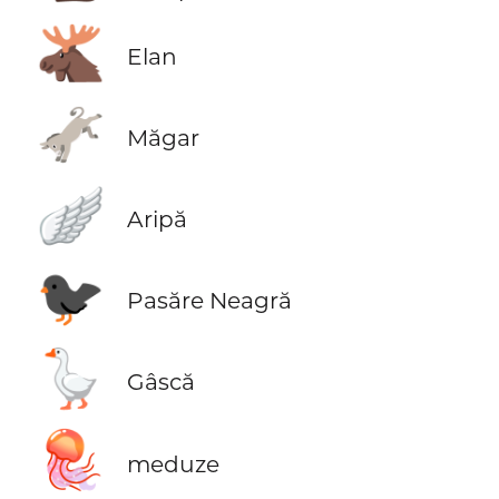
🫎
Elan
🫏
Măgar
🪽
Aripă
🐦‍⬛
Pasăre Neagră
🪿
Gâscă
🪼
meduze