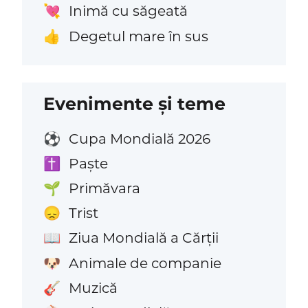
Inimă cu săgeată
💘
Degetul mare în sus
👍
Evenimente și teme
Cupa Mondială 2026
⚽
Paște
✝️
Primăvara
🌱
Trist
😞
Ziua Mondială a Cărții
📖
Animale de companie
🐶
Muzică
🎸