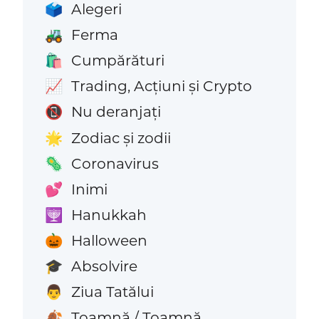
Alegeri
🗳️
Ferma
🚜
Cumpărături
🛍️
Trading, Acțiuni și Crypto
📈
Nu deranjați
📵
Zodiac și zodii
🌟
Coronavirus
🦠
Inimi
💕
Hanukkah
🕎
Halloween
🎃
Absolvire
🎓
Ziua Tatălui
👨
Toamnă / Toamnă
🍂