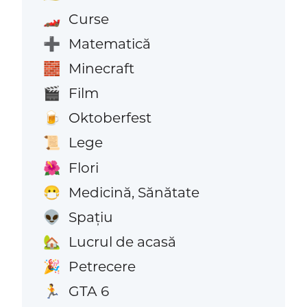
Curse
🏎️
Matematică
➕
Minecraft
🧱
Film
🎬
Oktoberfest
🍺
Lege
📜
Flori
🌺
Medicină, Sănătate
😷
Spațiu
👽
Lucrul de acasă
🏡
Petrecere
🎉
GTA 6
🏃