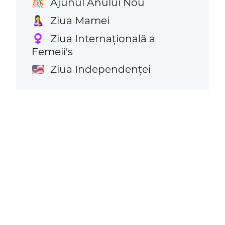
Ajunul Anului Nou
🎊
Ziua Mamei
🤱
Ziua Internațională a
♀️
Femeii's
Ziua Independenței
🇺🇸