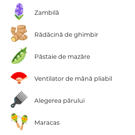
🪻
Zambilă
🫚
Rădăcină de ghimbir
🫛
Păstaie de mazăre
🪭
Ventilator de mână pliabil
🪮
Alegerea părului
🪇
Maracas