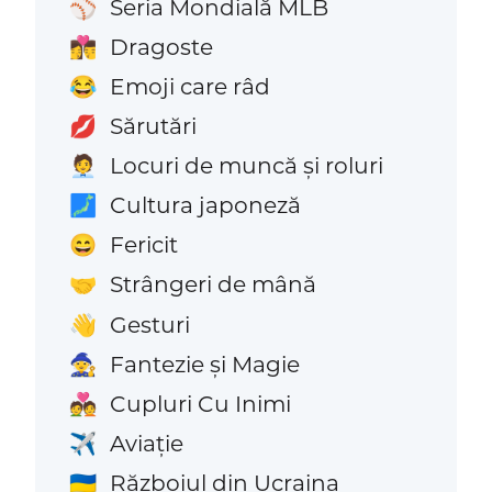
Seria Mondială MLB
⚾
Dragoste
👩‍❤️‍💋‍👨
Emoji care râd
😂
Sărutări
💋
Locuri de muncă și roluri
🧑‍💼
Cultura japoneză
🗾
Fericit
😄
Strângeri de mână
🤝
Gesturi
👋
Fantezie și Magie
🧙
Cupluri Cu Inimi
💑
Aviaţie
✈️
Războiul din Ucraina
🇺🇦