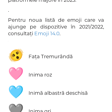
.
Pentru noua listă de emoji care va
ajunge pe dispozitive în 2021/2022,
consultați
Emoji 14.0
.
.
🫨
Fața Tremurândă
🩷
Inima roz
🩵
Inimă albastră deschisă
🩶
Inima gri