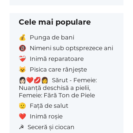
Cele mai populare
Punga de bani
💰
Nimeni sub optsprezece ani
🔞
Inimă reparatoare
❤️‍🩹
Pisica care rânjește
😺
Sărut - Femeie:
👩🏻‍❤️‍💋‍👩
Nuanță deschisă a pielii,
Femeie: Fără Ton de Piele
Față de salut
🫡
Inimă roșie
❤️
Seceră și ciocan
☭