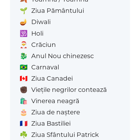
Ziua Pământului
🌱
Diwali
🪔
Holi
🕉️
Crăciun
🎅
Anul Nou chinezesc
🐉
Carnaval
🇧🇷
Ziua Canadei
🇨🇦
Viețile negrilor contează
✊🏿
Vinerea neagră
🛍️
Ziua de naștere
🎂
Ziua Bastiliei
🇫🇷
Ziua Sfântului Patrick
☘️