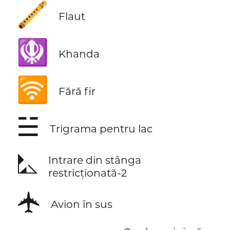
🪈
Flaut
🪯
Khanda
🛜
Fără fir
☱
Trigrama pentru lac
⛡
Intrare din stânga
restricționată-2
🛧
Avion în sus