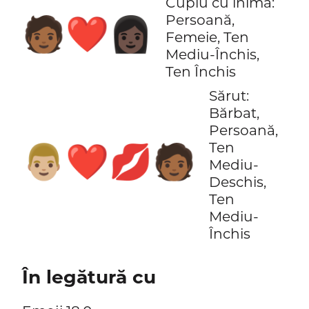
Cuplu cu inimă:
Persoană,
🧑🏾‍❤️‍👩🏿
Femeie, Ten
Mediu-Închis,
Ten Închis
Sărut:
Bărbat,
Persoană,
Ten
👨🏼‍❤️‍💋‍🧑🏾
Mediu-
Deschis,
Ten
Mediu-
Închis
În legătură cu