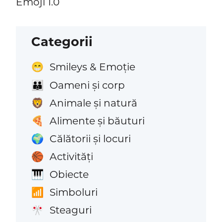
Emoji 1.0
Categorii
Smileys & Emoție
😁
Oameni și corp
👪
Animale și natură
🦁
Alimente și băuturi
🍕
Călătorii și locuri
🌍
Activități
🏀
Obiecte
🎹
Simboluri
📶
Steaguri
🎌