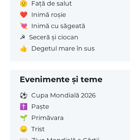
Față de salut
🫡
Inimă roșie
❤️
Inimă cu săgeată
💘
Seceră și ciocan
☭
Degetul mare în sus
👍
Evenimente și teme
Cupa Mondială 2026
⚽
Paște
✝️
Primăvara
🌱
Trist
😞