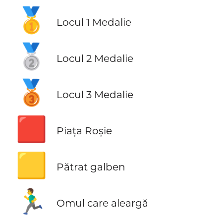
🥇
Locul 1 Medalie
🥈
Locul 2 Medalie
🥉
Locul 3 Medalie
🟥
Piața Roșie
🟨
Pătrat galben
🏃‍♂️
Omul care aleargă