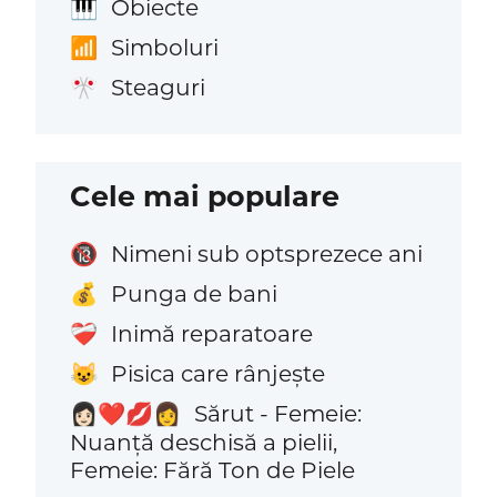
Obiecte
🎹
Simboluri
📶
Steaguri
🎌
Cele mai populare
Nimeni sub optsprezece ani
🔞
Punga de bani
💰
Inimă reparatoare
❤️‍🩹
Pisica care rânjește
😺
Sărut - Femeie:
👩🏻‍❤️‍💋‍👩
Nuanță deschisă a pielii,
Femeie: Fără Ton de Piele