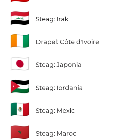
🇮🇶
Steag: Irak
🇨🇮
Drapel: Côte d'Ivoire
🇯🇵
Steag: Japonia
🇯🇴
Steag: Iordania
🇲🇽
Steag: Mexic
🇲🇦
Steag: Maroc