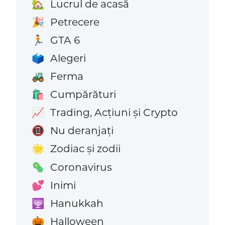
Lucrul de acasă
🏡
Petrecere
🎉
GTA 6
🏃
Alegeri
🗳️
Ferma
🚜
Cumpărături
🛍️
Trading, Acțiuni și Crypto
📈
Nu deranjați
📵
Zodiac și zodii
🌟
Coronavirus
🦠
Inimi
💕
Hanukkah
🕎
Halloween
🎃