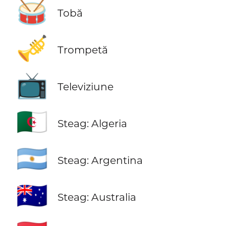
🥁
Tobă
🎺
Trompetă
📺
Televiziune
🇩🇿
Steag: Algeria
🇦🇷
Steag: Argentina
🇦🇺
Steag: Australia