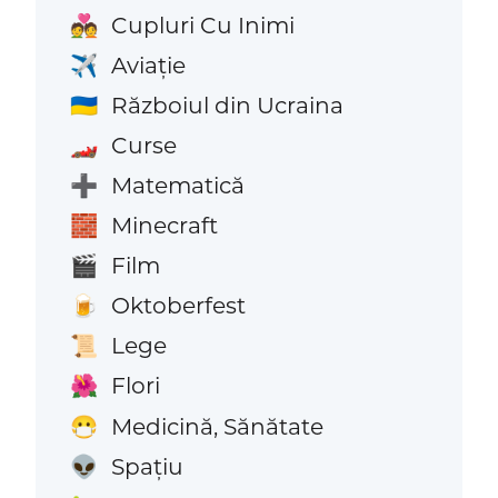
Cupluri Cu Inimi
💑
Aviaţie
✈️
Războiul din Ucraina
🇺🇦
Curse
🏎️
Matematică
➕
Minecraft
🧱
Film
🎬
Oktoberfest
🍺
Lege
📜
Flori
🌺
Medicină, Sănătate
😷
Spațiu
👽