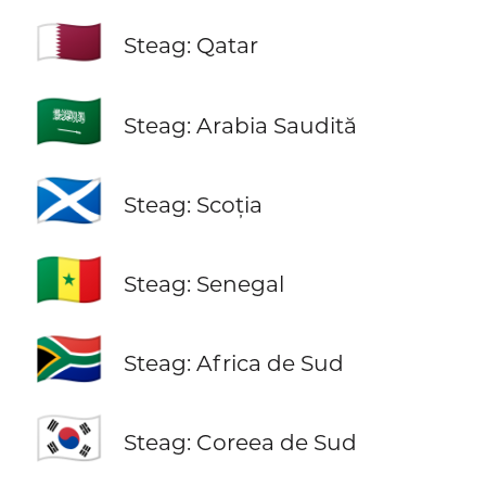
🇶🇦
Steag: Qatar
🇸🇦
Steag: Arabia Saudită
🏴󠁧󠁢󠁳󠁣󠁴󠁿
Steag: Scoția
🇸🇳
Steag: Senegal
🇿🇦
Steag: Africa de Sud
🇰🇷
Steag: Coreea de Sud