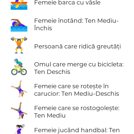
🚣‍♀️
Femeie barca cu vâsle
🏊🏾‍♀️
Femeie înotând: Ten Mediu-
Închis
🏋️
Persoană care ridică greutăți
🚴🏻‍♂️
Omul care merge cu bicicleta:
Ten Deschis
🤸🏼‍♀️
Femeie care se rotește în
carucior: Ten Mediu-Deschis
🤸🏽‍♀️
Femeie care se rostogolește:
Ten Mediu
🤾🏻‍♀️
Femeie jucând handbal: Ten