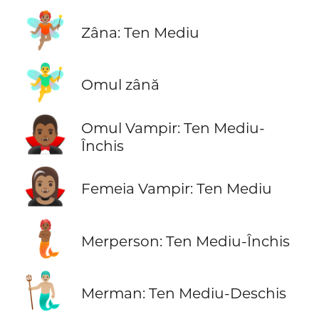
🧚🏽
Zâna: Ten Mediu
🧚‍♂️
Omul zână
🧛🏾‍♂️
Omul Vampir: Ten Mediu-
Închis
🧛🏽‍♀️
Femeia Vampir: Ten Mediu
🧜🏾
Merperson: Ten Mediu-Închis
🧜🏼‍♂️
Merman: Ten Mediu-Deschis