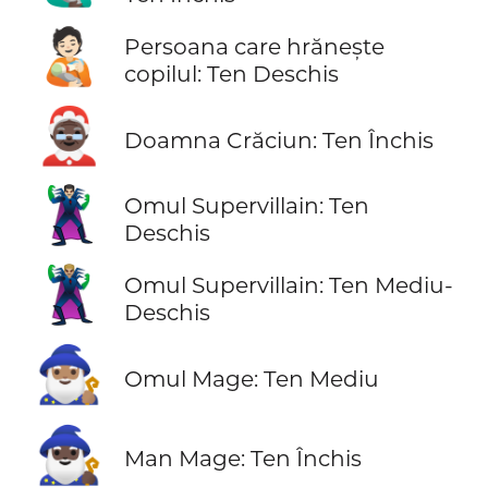
🧑🏻‍🍼
Persoana care hrănește
copilul: Ten Deschis
🤶🏿
Doamna Crăciun: Ten Închis
🦹🏻‍♂️
Omul Supervillain: Ten
Deschis
🦹🏼‍♂️
Omul Supervillain: Ten Mediu-
Deschis
🧙🏽‍♂️
Omul Mage: Ten Mediu
🧙🏿‍♂️
Man Mage: Ten Închis