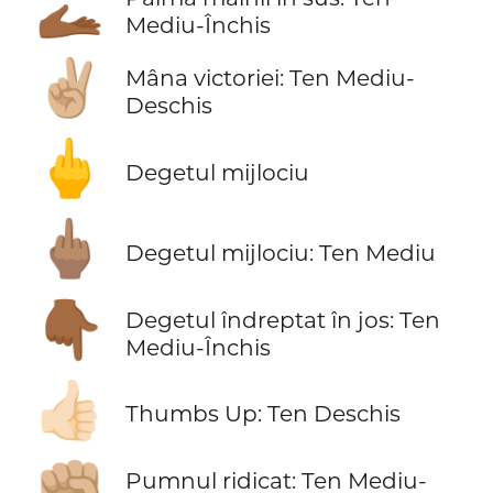
🫴🏾
Mediu-Închis
✌🏼
Mâna victoriei: Ten Mediu-
Deschis
🖕
Degetul mijlociu
🖕🏽
Degetul mijlociu: Ten Mediu
👇🏾
Degetul îndreptat în jos: Ten
Mediu-Închis
👍🏻
Thumbs Up: Ten Deschis
✊🏼
Pumnul ridicat: Ten Mediu-