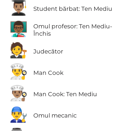
👨🏽‍🎓
Student bărbat: Ten Mediu
👨🏾‍🏫
Omul profesor: Ten Mediu-
Închis
🧑‍⚖️
Judecător
👨‍🍳
Man Cook
👨🏽‍🍳
Man Cook: Ten Mediu
👨‍🔧
Omul mecanic