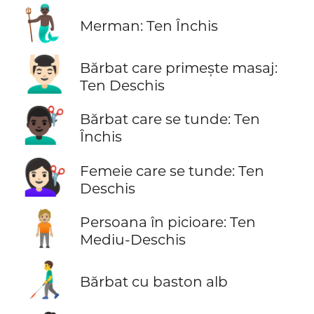
🧜🏿‍♂️
Merman: Ten Închis
💆🏻‍♂️
Bărbat care primește masaj:
Ten Deschis
💇🏿‍♂️
Bărbat care se tunde: Ten
Închis
💇🏻‍♀️
Femeie care se tunde: Ten
Deschis
🧍🏼
Persoana în picioare: Ten
Mediu-Deschis
👨‍🦯
Bărbat cu baston alb