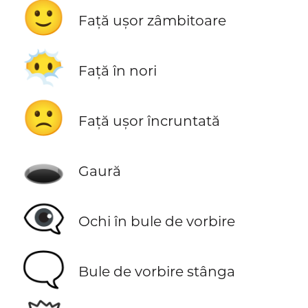
🙂
Față ușor zâmbitoare
😶‍🌫️
Față în nori
🙁
Față ușor încruntată
🕳️
Gaură
👁️‍🗨️
Ochi în bule de vorbire
🗨️
Bule de vorbire stânga