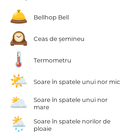
🛎️
Bellhop Bell
🕰️
Ceas de șemineu
🌡️
Termometru
🌤️
Soare în spatele unui nor mic
🌥️
Soare în spatele unui nor
mare
🌦️
Soare în spatele norilor de
ploaie