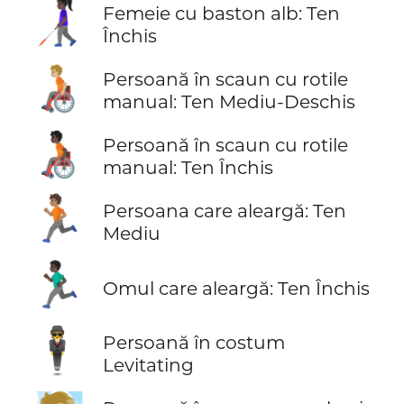
👩🏿‍🦯
Femeie cu baston alb: Ten
Închis
🧑🏼‍🦽
Persoană în scaun cu rotile
manual: Ten Mediu-Deschis
🧑🏿‍🦽
Persoană în scaun cu rotile
manual: Ten Închis
🏃🏽
Persoana care aleargă: Ten
Mediu
🏃🏿‍♂️
Omul care aleargă: Ten Închis
🕴️
Persoană în costum
Levitating