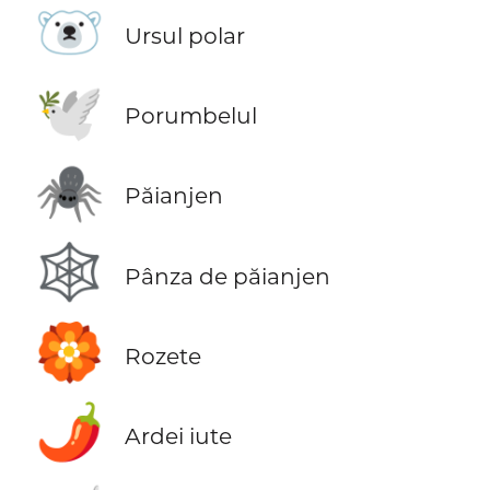
🐻‍❄️
Ursul polar
🕊️
Porumbelul
🕷️
Păianjen
🕸️
Pânza de păianjen
🏵️
Rozete
🌶️
Ardei iute