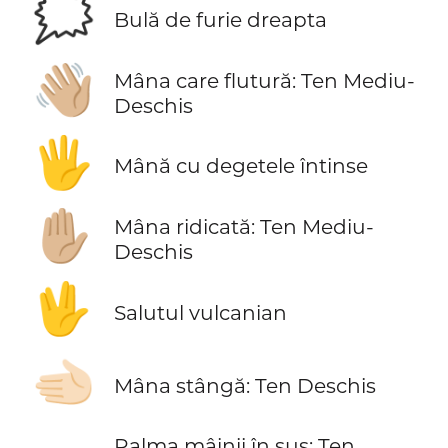
🗯️
Bulă de furie dreapta
👋🏼
Mâna care flutură: Ten Mediu-
Deschis
🖐️
Mână cu degetele întinse
✋🏼
Mâna ridicată: Ten Mediu-
Deschis
🖖
Salutul vulcanian
🫲🏻
Mâna stângă: Ten Deschis
Palma mâinii în sus: Ten