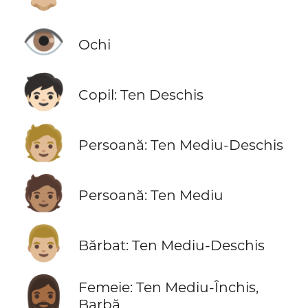
👁️
Ochi
🧒🏻
Copil: Ten Deschis
🧑🏼
Persoană: Ten Mediu-Deschis
🧑🏽
Persoană: Ten Mediu
👨🏼
Bărbat: Ten Mediu-Deschis
🧔🏾‍♀️
Femeie: Ten Mediu-Închis,
Barbă