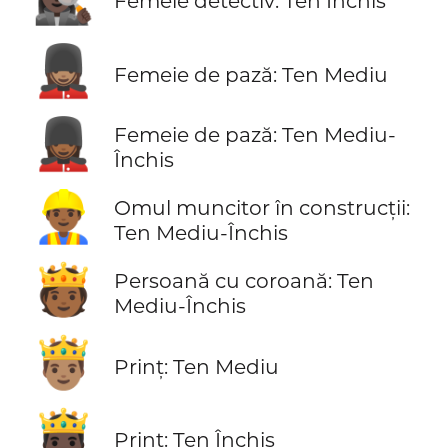
Femeie detectiv: Ten Închis
💂🏽‍♀️
Femeie de pază: Ten Mediu
💂🏾‍♀️
Femeie de pază: Ten Mediu-
Închis
👷🏾‍♂️
Omul muncitor în construcții:
Ten Mediu-Închis
🫅🏾
Persoană cu coroană: Ten
Mediu-Închis
🤴🏽
Prinț: Ten Mediu
🤴🏿
Prinț: Ten Închis