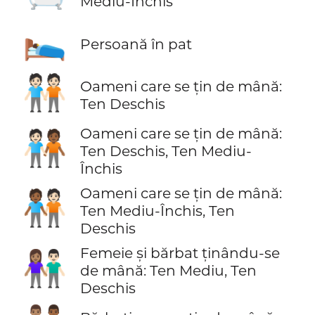
Mediu-Închis
🛌
Persoană în pat
🧑🏻‍🤝‍🧑🏻
Oameni care se țin de mână:
Ten Deschis
Oameni care se țin de mână:
🧑🏻‍🤝‍🧑🏾
Ten Deschis, Ten Mediu-
Închis
Oameni care se țin de mână:
🧑🏾‍🤝‍🧑🏻
Ten Mediu-Închis, Ten
Deschis
Femeie și bărbat ținându-se
👩🏽‍🤝‍👨🏻
de mână: Ten Mediu, Ten
Deschis