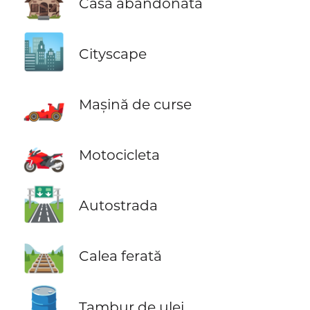
🏚️
Casa abandonată
🏙️
Cityscape
🏎️
Mașină de curse
🏍️
Motocicleta
🛣️
Autostrada
🛤️
Calea ferată
🛢️
Tambur de ulei