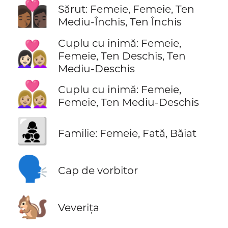
👩🏾‍❤️‍💋‍👩🏿
Sărut: Femeie, Femeie, Ten
Mediu-Închis, Ten Închis
Cuplu cu inimă: Femeie,
👩🏻‍❤️‍👩🏼
Femeie, Ten Deschis, Ten
Mediu-Deschis
👩🏼‍❤️‍👩🏼
Cuplu cu inimă: Femeie,
Femeie, Ten Mediu-Deschis
👩‍👧‍👦
Familie: Femeie, Fată, Băiat
🗣️
Cap de vorbitor
🐿️
Veverița