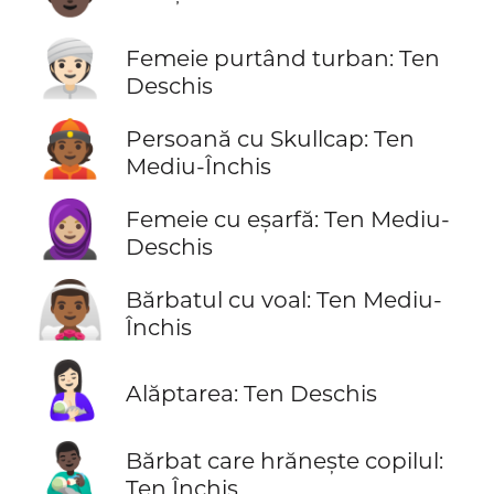
👳🏻‍♀️
Femeie purtând turban: Ten
Deschis
👲🏾
Persoană cu Skullcap: Ten
Mediu-Închis
🧕🏼
Femeie cu eșarfă: Ten Mediu-
Deschis
👰🏾‍♂️
Bărbatul cu voal: Ten Mediu-
Închis
🤱🏻
Alăptarea: Ten Deschis
👨🏿‍🍼
Bărbat care hrănește copilul:
Ten Închis