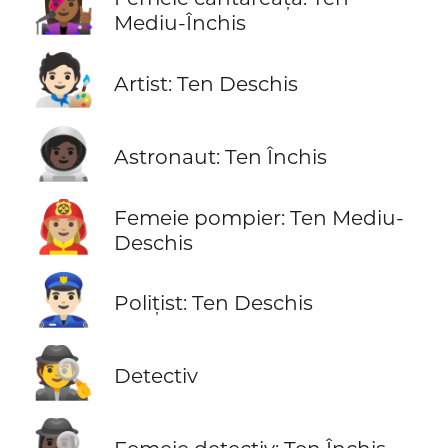
👩🏾‍🎤
Mediu-Închis
🧑🏻‍🎨
Artist: Ten Deschis
🧑🏿‍🚀
Astronaut: Ten Închis
👩🏼‍🚒
Femeie pompier: Ten Mediu-
Deschis
👮🏻‍♂️
Polițist: Ten Deschis
🕵️
Detectiv
🕵🏿‍♀️