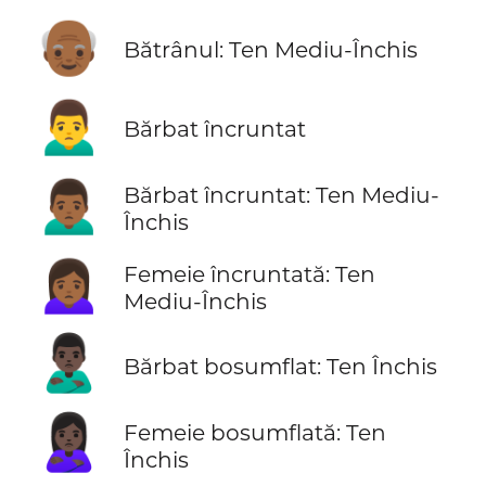
👴🏾
Bătrânul: Ten Mediu-Închis
🙍‍♂️
Bărbat încruntat
🙍🏾‍♂️
Bărbat încruntat: Ten Mediu-
Închis
🙍🏾‍♀️
Femeie încruntată: Ten
Mediu-Închis
🙎🏿‍♂️
Bărbat bosumflat: Ten Închis
🙎🏿‍♀️
Femeie bosumflată: Ten
Închis