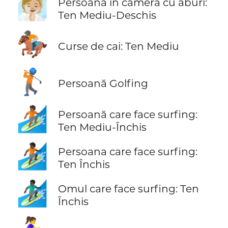
🧖🏼
Persoană în camera cu aburi:
Ten Mediu-Deschis
🏇🏽
Curse de cai: Ten Mediu
🏌️
Persoană Golfing
🏄🏾
Persoană care face surfing:
Ten Mediu-Închis
🏄🏿
Persoana care face surfing:
Ten Închis
🏄🏿‍♂️
Omul care face surfing: Ten
Închis