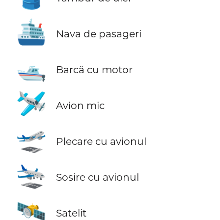
🛳️
Nava de pasageri
🛥️
Barcă cu motor
🛩️
Avion mic
🛫
Plecare cu avionul
🛬
Sosire cu avionul
🛰️
Satelit