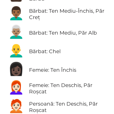
👨🏾‍🦱
Bărbat: Ten Mediu-Închis, Păr
Creț
👨🏽‍🦳
Bărbat: Ten Mediu, Păr Alb
👨‍🦲
Bărbat: Chel
👩🏿
Femeie: Ten Închis
👩🏻‍🦰
Femeie: Ten Deschis, Păr
Roșcat
🧑🏻‍🦰
Persoană: Ten Deschis, Păr
Roșcat