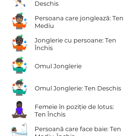
Deschis
🤹🏽
Persoana care jonglează: Ten
Mediu
🤹🏿
Jonglerie cu persoane: Ten
Închis
🤹‍♂️
Omul Jonglerie
🤹🏻‍♂️
Omul Jonglerie: Ten Deschis
🧘🏿‍♀️
Femeie în poziție de lotus:
Ten Închis
🛀🏾
Persoană care face baie: Ten