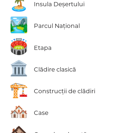
🏝️
Insula Deșertului
🏞️
Parcul Național
🏟️
Etapa
🏛️
Clădire clasică
🏗️
Construcții de clădiri
🏘️
Case