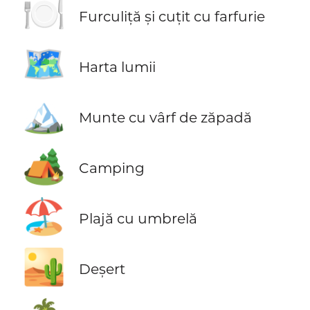
🍽️
Furculiță și cuțit cu farfurie
🗺️
Harta lumii
🏔️
Munte cu vârf de zăpadă
🏕️
Camping
🏖️
Plajă cu umbrelă
🏜️
Deșert