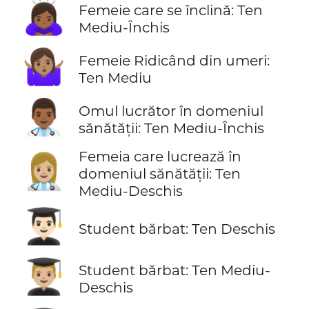
🙇🏾‍♀️
Femeie care se înclină: Ten
Mediu-Închis
🤷🏽‍♀️
Femeie Ridicând din umeri:
Ten Mediu
👨🏾‍⚕️
Omul lucrător în domeniul
sănătății: Ten Mediu-Închis
Femeia care lucrează în
👩🏼‍⚕️
domeniul sănătății: Ten
Mediu-Deschis
👨🏻‍🎓
Student bărbat: Ten Deschis
👨🏼‍🎓
Student bărbat: Ten Mediu-
Deschis