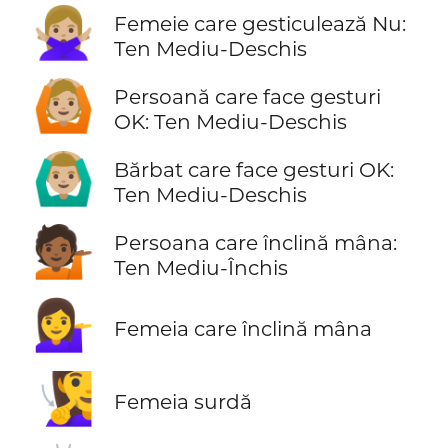
🙅🏼‍♀️
Femeie care gesticulează Nu:
Ten Mediu-Deschis
🙆🏼
Persoană care face gesturi
OK: Ten Mediu-Deschis
🙆🏼‍♂️
Bărbat care face gesturi OK:
Ten Mediu-Deschis
💁🏾
Persoana care înclină mâna:
Ten Mediu-Închis
💁‍♀️
Femeia care înclină mâna
🧏‍♀️
Femeia surdă