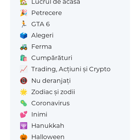
Lucrul de acasă
🏡
Petrecere
🎉
GTA 6
🏃
Alegeri
🗳️
Ferma
🚜
Cumpărături
🛍️
Trading, Acțiuni și Crypto
📈
Nu deranjați
📵
Zodiac și zodii
🌟
Coronavirus
🦠
Inimi
💕
Hanukkah
🕎
Halloween
🎃