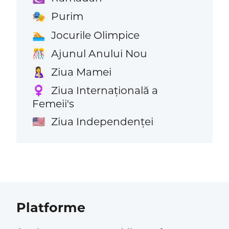
Purim
🎭
Jocurile Olimpice
🏊
Ajunul Anului Nou
🎊
Ziua Mamei
🤱
Ziua Internațională a
♀️
Femeii's
Ziua Independenței
🇺🇸
Platforme