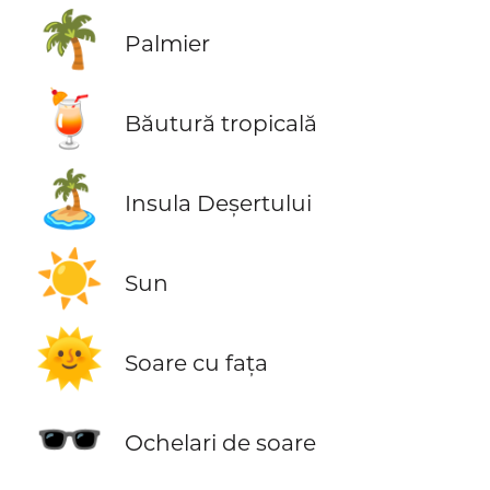
🌴
Palmier
🍹
Băutură tropicală
🏝️
Insula Deșertului
☀️
Sun
🌞
Soare cu fața
🕶️
Ochelari de soare