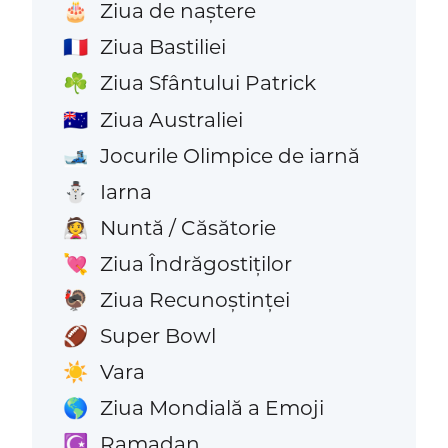
Ziua de naștere
🎂
Ziua Bastiliei
🇫🇷
Ziua Sfântului Patrick
☘️
Ziua Australiei
🇦🇺
Jocurile Olimpice de iarnă
🎿
Iarna
⛄
Nuntă / Căsătorie
👰
Ziua Îndrăgostiților
💘
Ziua Recunoștinței
🦃
Super Bowl
🏈
Vara
☀️
Ziua Mondială a Emoji
🌎
Ramadan
☪️