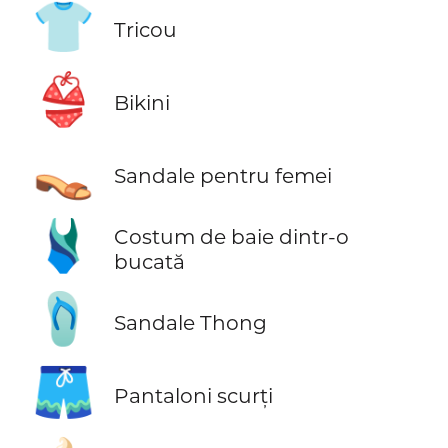
👕
Tricou
👙
Bikini
👡
Sandale pentru femei
🩱
Costum de baie dintr-o
bucată
🩴
Sandale Thong
🩳
Pantaloni scurți