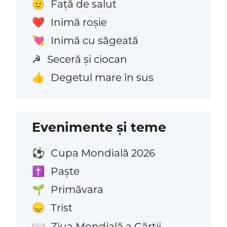
Față de salut
🫡
Inimă roșie
❤️
Inimă cu săgeată
💘
Seceră și ciocan
☭
Degetul mare în sus
👍
Evenimente și teme
Cupa Mondială 2026
⚽
Paște
✝️
Primăvara
🌱
Trist
😞
Ziua Mondială a Cărții
📖