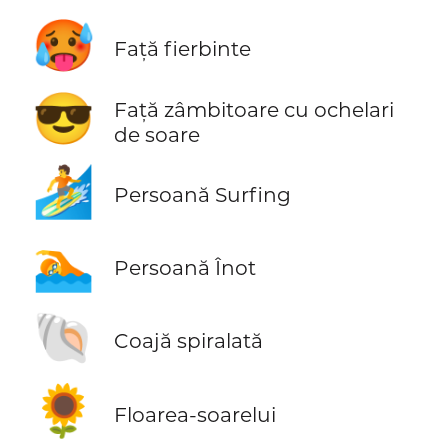
🥵
Față fierbinte
😎
Față zâmbitoare cu ochelari
de soare
🏄
Persoană Surfing
🏊
Persoană Înot
🐚
Coajă spiralată
🌻
Floarea-soarelui