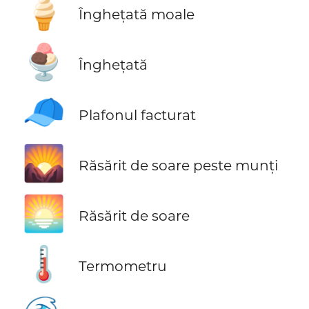
🍦
Înghețată moale
🍨
Înghețată
🧢
Plafonul facturat
🌄
Răsărit de soare peste munți
🌅
Răsărit de soare
🌡️
Termometru