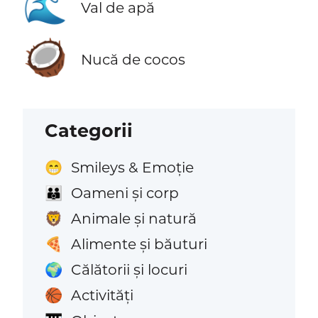
🌊
Val de apă
🥥
Nucă de cocos
Categorii
Smileys & Emoție
😁
Oameni și corp
👪
Animale și natură
🦁
Alimente și băuturi
🍕
Călătorii și locuri
🌍
Activități
🏀