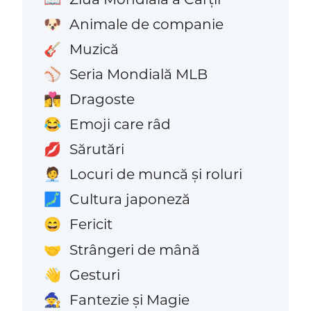
Animale de companie
🐶
Muzică
🎸
Seria Mondială MLB
⚾
Dragoste
👩‍❤️‍💋‍👨
Emoji care râd
😂
Sărutări
💋
Locuri de muncă și roluri
🧑‍💼
Cultura japoneză
🗾
Fericit
😄
Strângeri de mână
🤝
Gesturi
👋
Fantezie și Magie
🧙