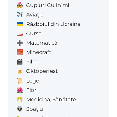
Cupluri Cu Inimi
💑
Aviaţie
✈️
Războiul din Ucraina
🇺🇦
Curse
🏎️
Matematică
➕
Minecraft
🧱
Film
🎬
Oktoberfest
🍺
Lege
📜
Flori
🌺
Medicină, Sănătate
😷
Spațiu
👽