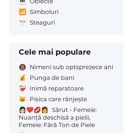
Obiecte
🎹
Simboluri
📶
Steaguri
🎌
Cele mai populare
Nimeni sub optsprezece ani
🔞
Punga de bani
💰
Inimă reparatoare
❤️‍🩹
Pisica care rânjește
😺
Sărut - Femeie:
👩🏻‍❤️‍💋‍👩
Nuanță deschisă a pielii,
Femeie: Fără Ton de Piele