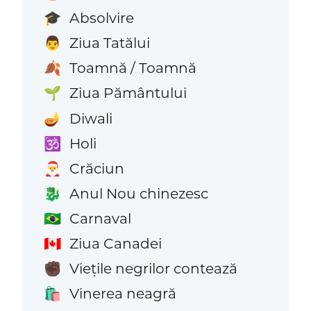
Absolvire
🎓
Ziua Tatălui
👨
Toamnă / Toamnă
🍂
Ziua Pământului
🌱
Diwali
🪔
Holi
🕉️
Crăciun
🎅
Anul Nou chinezesc
🐉
Carnaval
🇧🇷
Ziua Canadei
🇨🇦
Viețile negrilor contează
✊🏿
Vinerea neagră
🛍️