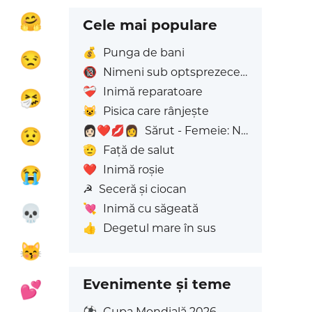

🤗
Cele mai populare
💰
Punga de bani

😒
🔞
Nimeni sub optsprezece ani
❤️‍🩹
Inimă reparatoare

🤧
😺
Pisica care rânjește
👩🏻‍❤️‍💋‍👩
Sărut - Femeie: Nuanță deschisă a pielii, Femeie: Fără Ton de Piele

😟
🫡
Față de salut
❤️
Inimă roșie

😭
☭
Seceră și ciocan
💘
Inimă cu săgeată

💀
👍
Degetul mare în sus

😽
Evenimente și teme

💕
⚽
Cupa Mondială 2026