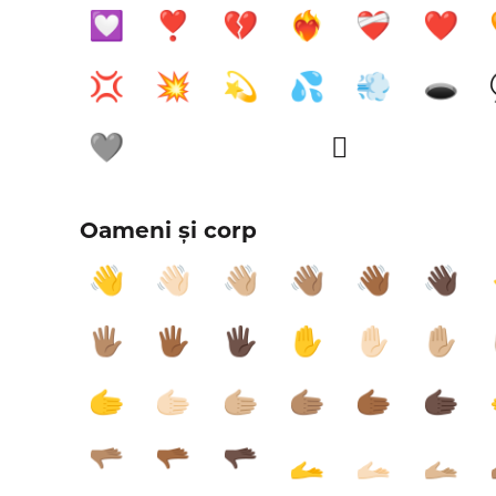
💟
❣️
💔
❤️‍🔥
❤️‍🩹
❤️
💢
💥
💫
💦
💨
🕳️
🩶
🫩
Oameni și corp
👋
👋🏻
👋🏼
👋🏽
👋🏾
👋🏿
🖐🏽
🖐🏾
🖐🏿
✋
✋🏻
✋🏼
🫱
🫱🏻
🫱🏼
🫱🏽
🫱🏾
🫱🏿
🫳🏽
🫳🏾
🫳🏿
🫴
🫴🏻
🫴🏼