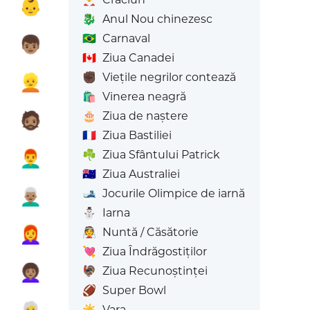

👶
🐉
Anul Nou chinezesc
🇧🇷
Carnaval

👦🏽
🇨🇦
Ziua Canadei
✊🏿
Viețile negrilor contează

👱
🛍️
Vinerea neagră
🎂
Ziua de naștere

🧔🏽
🇫🇷
Ziua Bastiliei
️
👨‍🦰
☘️
Ziua Sfântului Patrick
🇦🇺
Ziua Australiei

👨🏽‍🦳
🎿
Jocurile Olimpice de iarnă
⛄
Iarna

👩‍🦰
👰
Nuntă / Căsătorie
💘
Ziua Îndrăgostiților

👩🏽‍🦱
🦃
Ziua Recunoștinței
🏈
Super Bowl
☀️
Vara