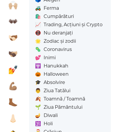

🙌🏼
🚜
Ferma
🛍️
Cumpărături

👐🏿
📈
Trading, Acțiuni și Crypto
📵
Nu deranjați

🫱🏻‍🫲🏾
🌟
Zodiac și zodii
🦠
Coronavirus

🫱🏿‍🫲🏼
💕
Inimi
🕎
Hanukkah

💅
🎃
Halloween
🎓
Absolvire

💪🏽
👨
Ziua Tatălui
🍂
Toamnă / Toamnă

🦶🏾
🌱
Ziua Pământului
🪔
Diwali

👃🏻
🕉️
Holi
🎅
Crăciun