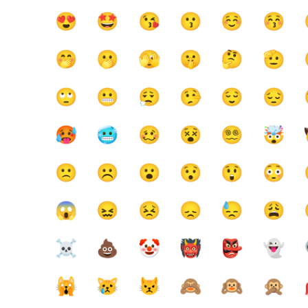
😍
🤩
😘
😗
☺️
😚
🤭
🫢
🫣
🤫
🤔
🫡
🙄
😬
😮‍💨
🤥
😌
😔
🥵
🥶
🥴
😵
😵‍💫
🤯
🙁
☹️
😮
😯
😲
😳
😱
😖
😣
😞
😓
😩
☠️
💩
🤡
👹
👺
👻
🙀
😿
😾
🙈
🙉
🙊