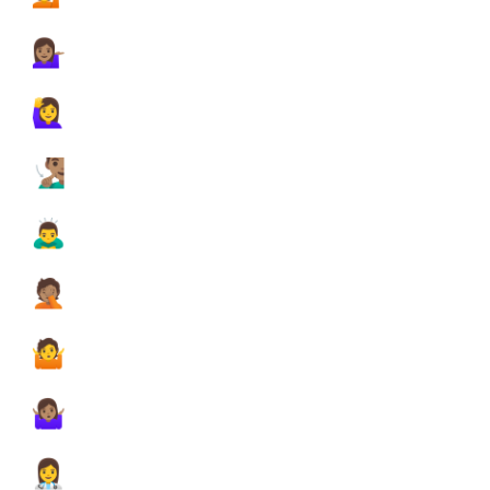
️
💁🏽‍♀️
️
🙋‍♀️
️
🧏🏽‍♂️

🙇‍♂️

🤦🏽
️
🤷
️
🤷🏽‍♀️
️
👩‍⚕️