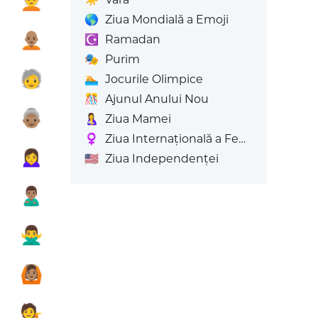

🧑‍🦳
🌎
Ziua Mondială a Emoji

🧑🏽‍🦲
☪️
Ramadan
🎭
Purim
️
🧓
🏊
Jocurile Olimpice
🎊
Ajunul Anului Nou

👵🏽
🤱
Ziua Mamei
♀️
Ziua Internațională a Femeii's
️
🙍‍♀️
🇺🇸
Ziua Independenței
️
🙎🏽‍♂️

🙅‍♂️

🙆🏽
️
💁