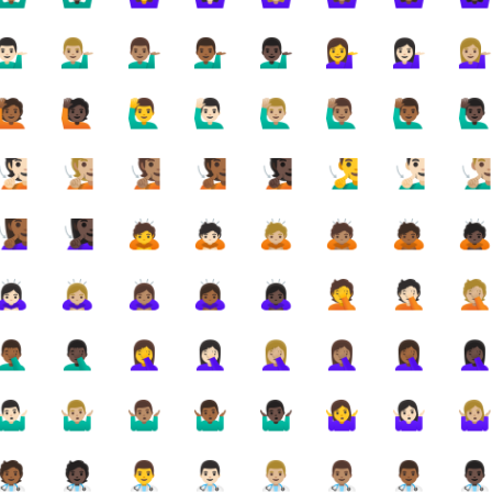
🏻‍♂️
💁🏼‍♂️
💁🏽‍♂️
💁🏾‍♂️
💁🏿‍♂️
💁‍♀️
💁🏻‍♀️
💁🏼‍♀
🙋🏾
🙋🏿
🙋‍♂️
🙋🏻‍♂️
🙋🏼‍♂️
🙋🏽‍♂️
🙋🏾‍♂️
🙋🏿‍♂
🧏🏻
🧏🏼
🧏🏽
🧏🏾
🧏🏿
🧏‍♂️
🧏🏻‍♂️
🧏🏼‍♂
🏾‍♀️
🧏🏿‍♀️
🙇
🙇🏻
🙇🏼
🙇🏽
🙇🏾
🙇
🏻‍♀️
🙇🏼‍♀️
🙇🏽‍♀️
🙇🏾‍♀️
🙇🏿‍♀️
🤦
🤦🏻
🤦
🏾‍♂️
🤦🏿‍♂️
🤦‍♀️
🤦🏻‍♀️
🤦🏼‍♀️
🤦🏽‍♀️
🤦🏾‍♀️
🤦🏿‍♀
🏻‍♂️
🤷🏼‍♂️
🤷🏽‍♂️
🤷🏾‍♂️
🤷🏿‍♂️
🤷‍♀️
🤷🏻‍♀️
🤷🏼‍♀
🏾‍⚕️
🧑🏿‍⚕️
👨‍⚕️
👨🏻‍⚕️
👨🏼‍⚕️
👨🏽‍⚕️
👨🏾‍⚕️
👨🏿‍⚕