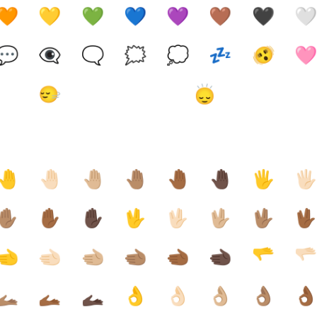
🧡
💛
💚
💙
💜
🤎
🖤

💬
👁️‍🗨️
🗨️
🗯️
💭
💤
🫨

🙂‍↔️
🙂‍↕️
🤚
🤚🏻
🤚🏼
🤚🏽
🤚🏾
🤚🏿
🖐️
🖐
✋🏽
✋🏾
✋🏿
🖖
🖖🏻
🖖🏼
🖖🏽
🖖
🫲
🫲🏻
🫲🏼
🫲🏽
🫲🏾
🫲🏿
🫳
🫳
🫴🏽
🫴🏾
🫴🏿
👌
👌🏻
👌🏼
👌🏽
👌