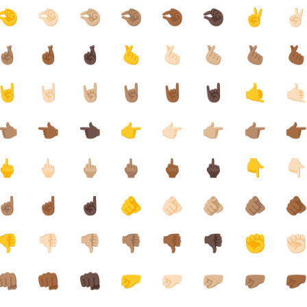
🤏
🤏🏻
🤏🏼
🤏🏽
🤏🏾
🤏🏿
✌️
✌
🤞🏽
🤞🏾
🤞🏿
🫰
🫰🏻
🫰🏼
🫰🏽
🫰
🤘
🤘🏻
🤘🏼
🤘🏽
🤘🏾
🤘🏿
🤙
🤙
👈🏽
👈🏾
👈🏿
👉
👉🏻
👉🏼
👉🏽
👉
🖕
🖕🏻
🖕🏼
🖕🏽
🖕🏾
🖕🏿
👇
👇
☝🏽
☝🏾
☝🏿
🫵
🫵🏻
🫵🏼
🫵🏽
🫵
👎
👎🏻
👎🏼
👎🏽
👎🏾
👎🏿
✊
✊
👊🏽
👊🏾
👊🏿
🤛
🤛🏻
🤛🏼
🤛🏽
🤛