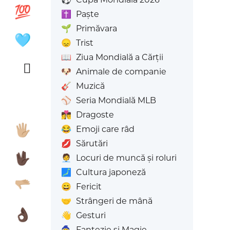

💯
✝️
Paște
🌱
Primăvara

🩵
😞
Trist
📖
Ziua Mondială a Cărții
🫪
🐶
Animale de companie
🎸
Muzică
⚾
Seria Mondială MLB
👩‍❤️‍💋‍👨
Dragoste

🖐🏼
😂
Emoji care râd
💋
Sărutări

🖖🏿
🧑‍💼
Locuri de muncă și roluri
🗾
Cultura japoneză

🫳🏼
😄
Fericit
🤝
Strângeri de mână

👌🏿
👋
Gesturi
🧙
Fantezie și Magie