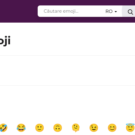
RO
oji
🤣
😂
🙂
🙃
🫠
😉
😊
