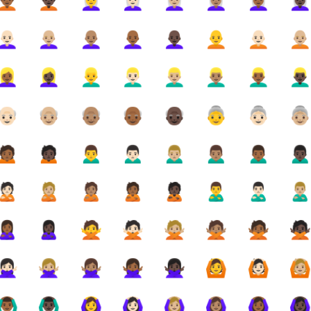
🏾‍🦱
🧑🏿‍🦱
👩‍🦳
👩🏻‍🦳
👩🏼‍🦳
👩🏽‍🦳
👩🏾‍🦳
👩🏿‍
🏻‍🦲
👩🏼‍🦲
👩🏽‍🦲
👩🏾‍🦲
👩🏿‍🦲
🧑‍🦲
🧑🏻‍🦲
🧑🏼‍
🏾‍♀️
👱🏿‍♀️
👱‍♂️
👱🏻‍♂️
👱🏼‍♂️
👱🏽‍♂️
👱🏾‍♂️
👱🏿‍♂
👴🏻
👴🏼
👴🏽
👴🏾
👴🏿
👵
👵🏻
👵
🙍🏾
🙍🏿
🙍‍♂️
🙍🏻‍♂️
🙍🏼‍♂️
🙍🏽‍♂️
🙍🏾‍♂️
🙍🏿‍♂
🙎🏻
🙎🏼
🙎🏽
🙎🏾
🙎🏿
🙎‍♂️
🙎🏻‍♂️
🙎🏼‍♂
🏾‍♀️
🙎🏿‍♀️
🙅
🙅🏻
🙅🏼
🙅🏽
🙅🏾
🙅
🏻‍♀️
🙅🏼‍♀️
🙅🏽‍♀️
🙅🏾‍♀️
🙅🏿‍♀️
🙆
🙆🏻
🙆
🏾‍♂️
🙆🏿‍♂️
🙆‍♀️
🙆🏻‍♀️
🙆🏼‍♀️
🙆🏽‍♀️
🙆🏾‍♀️
🙆🏿‍♀