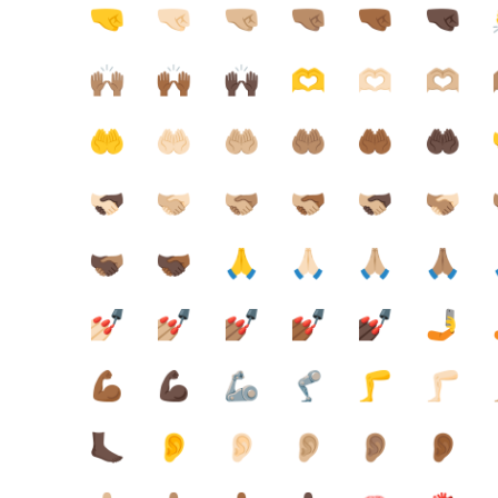
🤜
🤜🏻
🤜🏼
🤜🏽
🤜🏾
🤜🏿
🙌🏽
🙌🏾
🙌🏿
🫶
🫶🏻
🫶🏼
🤲
🤲🏻
🤲🏼
🤲🏽
🤲🏾
🤲🏿
🫱🏻‍🫲🏿
🫱🏼‍🫲🏻
🫱🏼‍🫲🏽
🫱🏼‍🫲🏾
🫱🏼‍🫲🏿
🫱🏽‍🫲🏻

🫱🏿‍🫲🏽
🫱🏿‍🫲🏾
🙏
🙏🏻
🙏🏼
🙏🏽
💅🏻
💅🏼
💅🏽
💅🏾
💅🏿
🤳
💪🏾
💪🏿
🦾
🦿
🦵
🦵🏻
🦶🏿
👂
👂🏻
👂🏼
👂🏽
👂🏾