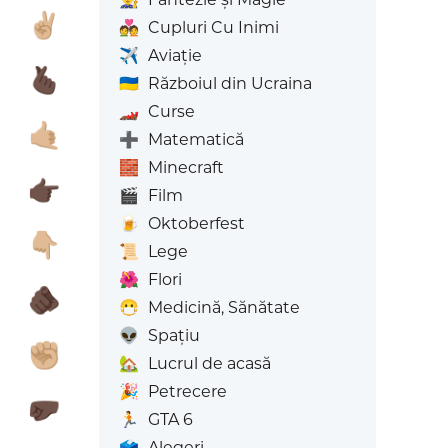

✌🏼
💑
Cupluri Cu Inimi
✈️
Aviaţie

🫰🏿
🇺🇦
Războiul din Ucraina
🏎️
Curse

🤙🏼
➕
Matematică
🧱
Minecraft

👉🏿
🎬
Film
🍺
Oktoberfest

👇🏼
📜
Lege
🌺
Flori

🫵🏿
😷
Medicină, Sănătate
👽
Spațiu

✊🏼
🏡
Lucrul de acasă
🎉
Petrecere

🤛🏿
🏃
GTA 6
🗳️
Alegeri