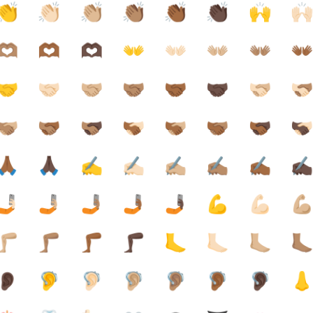
👏
👏🏻
👏🏼
👏🏽
👏🏾
👏🏿
🙌
🙌
🫶🏽
🫶🏾
🫶🏿
👐
👐🏻
👐🏼
👐🏽
👐
🤝
🤝🏻
🤝🏼
🤝🏽
🤝🏾
🤝🏿
🫱🏻‍🫲🏼
🫱🏻‍🫲
🏽‍🫲🏼
🫱🏽‍🫲🏾
🫱🏽‍🫲🏿
🫱🏾‍🫲🏻
🫱🏾‍🫲🏼
🫱🏾‍🫲🏽
🫱🏾‍🫲🏿
🫱🏿‍🫲
🙏🏾
🙏🏿
✍️
✍🏻
✍🏼
✍🏽
✍🏾
✍
🤳🏻
🤳🏼
🤳🏽
🤳🏾
🤳🏿
💪
💪🏻
💪
🦵🏼
🦵🏽
🦵🏾
🦵🏿
🦶
🦶🏻
🦶🏼
🦶
👂🏿
🦻
🦻🏻
🦻🏼
🦻🏽
🦻🏾
🦻🏿
