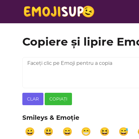
Copiere și lipire Em
CLAR
COPIAȚI
Smileys & Emoție
😀
😃
😄
😁
😆
😅