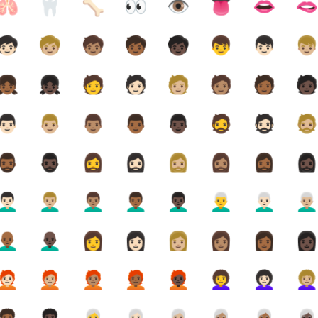
🫁
🦷
🦴
👀
👁️
👅
👄

🧒🏻
🧒🏼
🧒🏽
🧒🏾
🧒🏿
👦
👦🏻
👦
👧🏾
👧🏿
🧑
🧑🏻
🧑🏼
🧑🏽
🧑🏾
🧑
👨🏻
👨🏼
👨🏽
👨🏾
👨🏿
🧔
🧔🏻
🧔
🏾‍♂️
🧔🏿‍♂️
🧔‍♀️
🧔🏻‍♀️
🧔🏼‍♀️
🧔🏽‍♀️
🧔🏾‍♀️
🧔🏿‍♀
🏻‍🦱
👨🏼‍🦱
👨🏽‍🦱
👨🏾‍🦱
👨🏿‍🦱
👨‍🦳
👨🏻‍🦳
👨🏼‍
🏾‍🦲
👨🏿‍🦲
👩
👩🏻
👩🏼
👩🏽
👩🏾
👩
🏻‍🦰
🧑🏼‍🦰
🧑🏽‍🦰
🧑🏾‍🦰
🧑🏿‍🦰
👩‍🦱
👩🏻‍🦱
👩🏼‍