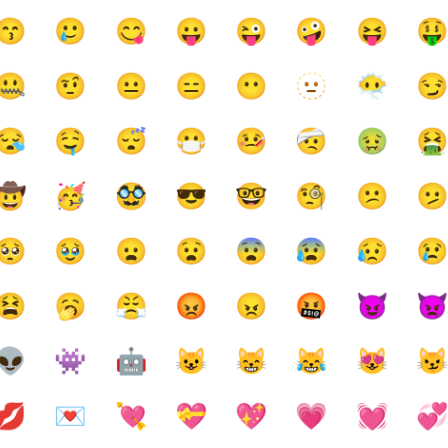
😙
🥲
😋
😛
😜
🤪
😝

🤐
🤨
😐
😑
😶
🫥
😶‍🌫️

😪
🤤
😴
😷
🤒
🤕
🤢

🤠
🥳
🥸
😎
🤓
🧐
😕

🥺
🥹
😦
😧
😨
😰
😥

😫
🥱
😤
😡
😠
🤬
😈

👽
👾
🤖
😺
😸
😹
😻

💋
💌
💘
💝
💖
💗
💓
