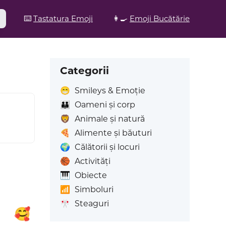
⌨️
Tastatura Emoji
👩‍🍳
Emoji Bucătărie
Categorii
😁
Smileys & Emoție
👪
Oameni și corp
🦁
Animale și natură
🍕
Alimente și băuturi
🌍
Călătorii și locuri
🏀
Activități
🎹
Obiecte
📶
Simboluri
🎌
Steaguri

🥰