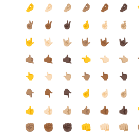
🤌
🤌🏻
🤌🏼
🤌🏽
🤌🏾
🤌🏿
✌🏽
✌🏾
✌🏿
🤞
🤞🏻
🤞🏼
🤟
🤟🏻
🤟🏼
🤟🏽
🤟🏾
🤟🏿
🤙🏽
🤙🏾
🤙🏿
👈
👈🏻
👈🏼
👆
👆🏻
👆🏼
👆🏽
👆🏾
👆🏿
👇🏽
👇🏾
👇🏿
☝️
☝🏻
☝🏼
👍
👍🏻
👍🏼
👍🏽
👍🏾
👍🏿
✊🏽
✊🏾
✊🏿
👊
👊🏻
👊🏼