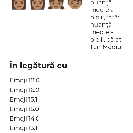
👩🏽‍👩🏽‍👧🏽‍👦🏽
nuanță
medie a
pielii, fată:
nuanță
medie a
pielii, băiat:
Ten Mediu
În legătură cu
Emoji 18.0
Emoji 16.0
Emoji 15.1
Emoji 15.0
Emoji 14.0
Emoji 13.1