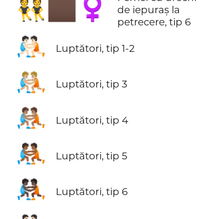
👯🏿‍♀️
de iepuraș la
petrecere, tip 6
🤼🏻
Luptători, tip 1-2
🤼🏼
Luptători, tip 3
🤼🏽
Luptători, tip 4
🤼🏾
Luptători, tip 5
🤼🏿
Luptători, tip 6