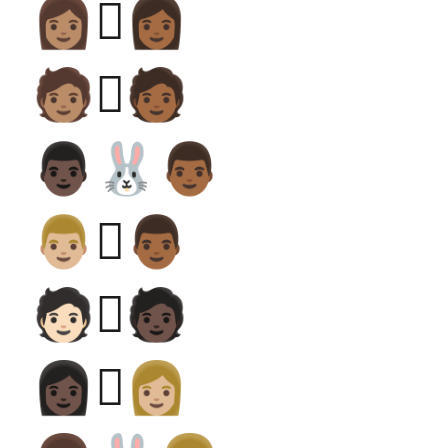
👩🏽‍🫯‍👩🏾
🧑🏽‍🫯‍🧑🏾
👨🏿‍🐰‍👨🏾
👨🏼‍🫯‍👨🏾
🧑🏻‍🫯‍🧑🏿
👩🏿‍🫯‍👩🏼