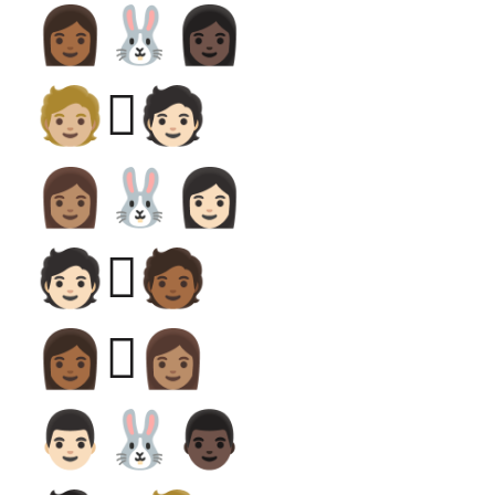
👩🏾‍🐰‍👩🏿
🧑🏼‍🫯‍🧑🏻
👩🏽‍🐰‍👩🏻
🧑🏻‍🫯‍🧑🏾
👩🏾‍🫯‍👩🏽
👨🏻‍🐰‍👨🏿