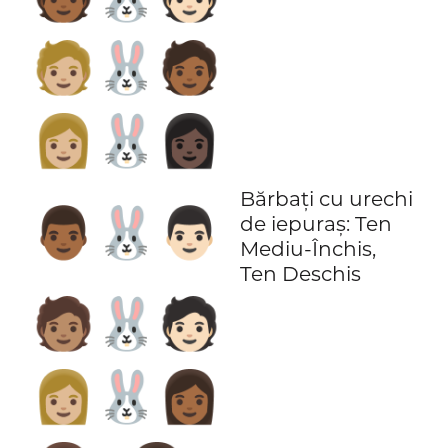
🧑🏼‍🐰‍🧑🏾
👩🏼‍🐰‍👩🏿
Bărbați cu urechi
👨🏾‍🐰‍👨🏻
de iepuraș: Ten
Mediu-Închis,
Ten Deschis
🧑🏽‍🐰‍🧑🏻
👩🏼‍🐰‍👩🏾