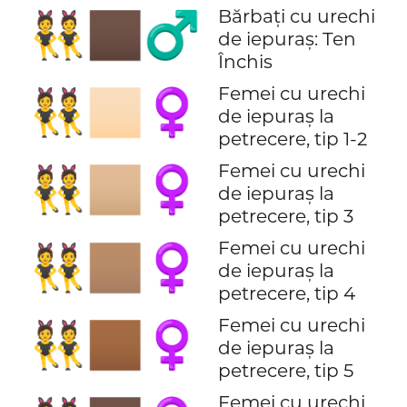
Bărbați cu urechi
👯🏿‍♂️
de iepuraș: Ten
Închis
Femei cu urechi
👯🏻‍♀️
de iepuraș la
petrecere, tip 1-2
Femei cu urechi
👯🏼‍♀️
de iepuraș la
petrecere, tip 3
Femei cu urechi
👯🏽‍♀️
de iepuraș la
petrecere, tip 4
Femei cu urechi
👯🏾‍♀️
de iepuraș la
petrecere, tip 5
Femei cu urechi