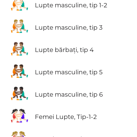
🤼🏻‍♂️
Lupte masculine, tip 1-2
🤼🏼‍♂️
Lupte masculine, tip 3
🤼🏽‍♂️
Lupte bărbați, tip 4
🤼🏾‍♂️
Lupte masculine, tip 5
🤼🏿‍♂️
Lupte masculine, tip 6
🤼🏻‍♀️
Femei Lupte, Tip-1-2