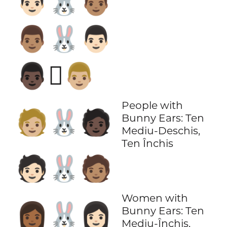
👨🏻‍🐰‍👨🏽
👨🏽‍🐰‍👨🏻
👨🏿‍🫯‍👨🏼
People with
🧑🏼‍🐰‍🧑🏿
Bunny Ears: Ten
Mediu-Deschis,
Ten Închis
🧑🏻‍🐰‍🧑🏽
Women with
👩🏾‍🐰‍👩🏻
Bunny Ears: Ten
Mediu-Închis,