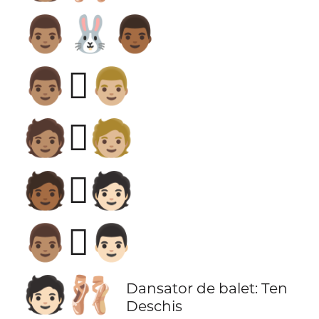
👨🏽‍🐰‍👨🏾
👨🏽‍🫯‍👨🏼
🧑🏽‍🫯‍🧑🏼
🧑🏾‍🫯‍🧑🏻
👨🏽‍🫯‍👨🏻
🧑🏻‍🩰
Dansator de balet: Ten
Deschis