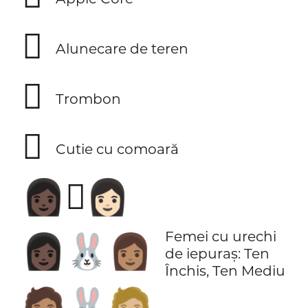
🛘
Alunecare de teren
🪊
Trombon
🪎
Cutie cu comoară
👩🏿‍🫯‍👩🏻
Femei cu urechi
👩🏿‍🐰‍👩🏽
de iepuraș: Ten
Închis, Ten Mediu
🧑🏽‍🐰‍🧑🏼