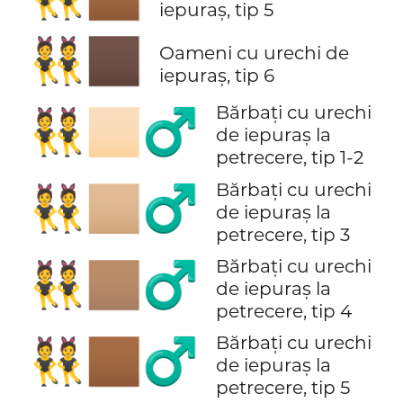
iepuraș, tip 5
👯🏿
Oameni cu urechi de
iepuraș, tip 6
Bărbați cu urechi
👯🏻‍♂️
de iepuraș la
petrecere, tip 1-2
Bărbați cu urechi
👯🏼‍♂️
de iepuraș la
petrecere, tip 3
Bărbați cu urechi
👯🏽‍♂️
de iepuraș la
petrecere, tip 4
Bărbați cu urechi
👯🏾‍♂️
de iepuraș la
petrecere, tip 5