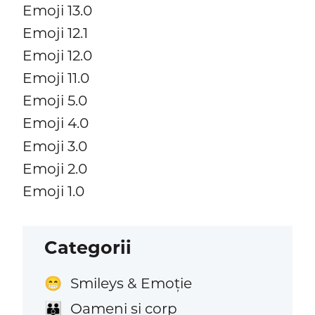
Emoji 13.0
Emoji 12.1
Emoji 12.0
Emoji 11.0
Emoji 5.0
Emoji 4.0
Emoji 3.0
Emoji 2.0
Emoji 1.0
Categorii
Smileys & Emoție
😁
Oameni și corp
👪