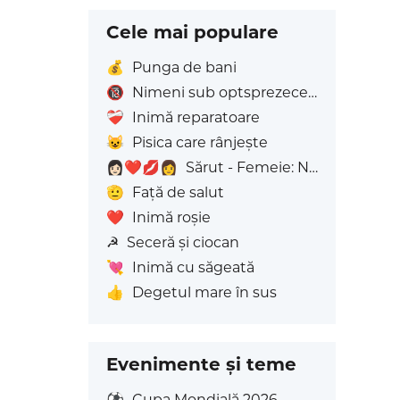
Cele mai populare
💰
Punga de bani
🔞
Nimeni sub optsprezece ani
❤️‍🩹
Inimă reparatoare
😺
Pisica care rânjește
👩🏻‍❤️‍💋‍👩
Sărut - Femeie: Nuanță deschisă a pielii, Femeie: Fără Ton de Piele
🫡
Față de salut
❤️
Inimă roșie
☭
Seceră și ciocan
💘
Inimă cu săgeată
👍
Degetul mare în sus
Evenimente și teme
⚽
Cupa Mondială 2026