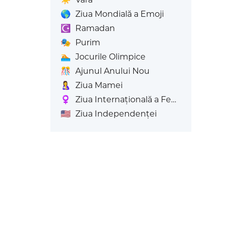
🌎
Ziua Mondială a Emoji
☪️
Ramadan
🎭
Purim
🏊
Jocurile Olimpice
🎊
Ajunul Anului Nou
🤱
Ziua Mamei
♀️
Ziua Internațională a Femeii's
🇺🇸
Ziua Independenței