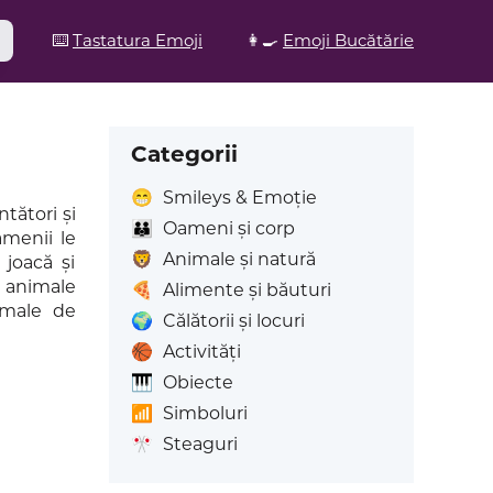
⌨️
Tastatura Emoji
👩‍🍳
Emoji Bucătărie
Categorii
😁
Smileys & Emoție
tători și
👪
Oameni și corp
amenii le
🦁
Animale și natură
 joacă și
u animale
🍕
Alimente și băuturi
imale de
🌍
Călătorii și locuri
🏀
Activități
🎹
Obiecte
📶
Simboluri
🎌
Steaguri