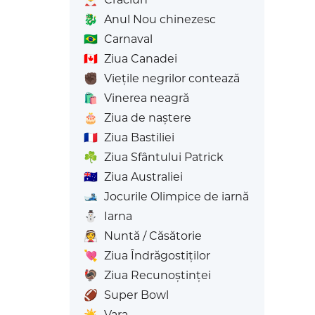
🐉
Anul Nou chinezesc
🇧🇷
Carnaval
🇨🇦
Ziua Canadei
✊🏿
Viețile negrilor contează
🛍️
Vinerea neagră
🎂
Ziua de naștere
🇫🇷
Ziua Bastiliei
☘️
Ziua Sfântului Patrick
🇦🇺
Ziua Australiei
🎿
Jocurile Olimpice de iarnă
⛄
Iarna
👰
Nuntă / Căsătorie
💘
Ziua Îndrăgostiților
🦃
Ziua Recunoștinței
🏈
Super Bowl
☀️
Vara