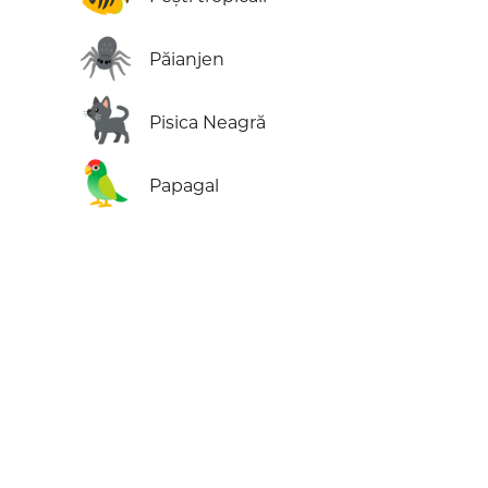
🕷️
Păianjen
🐈‍⬛
Pisica Neagră
🦜
Papagal