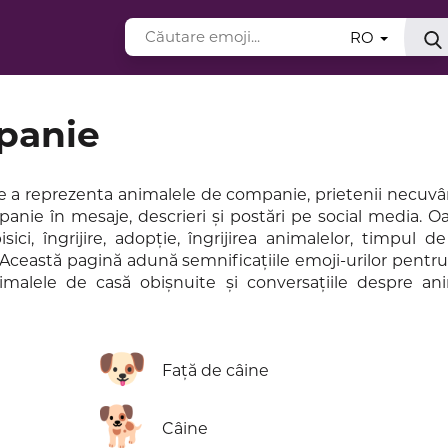
RO
panie
e a reprezenta animalele de companie, prietenii necuvân
nie în mesaje, descrieri și postări pe social media. O
ci, îngrijire, adopție, îngrijirea animalelor, timpul de
r. Această pagină adună semnificațiile emoji-urilor pentr
malele de casă obișnuite și conversațiile despre an
🐶
Față de câine
🐕
Câine