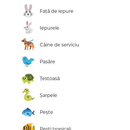
🐰
Față de iepure
🐇
Iepurele
🐕‍🦺
Câine de serviciu
🐦
Pasăre
🐢
Țestoasă
🐍
Șarpele
🐟
Pește
🐠
Pești tropicali