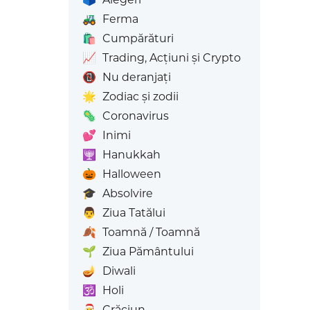
🚜
Ferma
🛍️
Cumpărături
📈
Trading, Acțiuni și Crypto
📵
Nu deranjați
🌟
Zodiac și zodii
🦠
Coronavirus
💕
Inimi
🕎
Hanukkah
🎃
Halloween
🎓
Absolvire
👨
Ziua Tatălui
🍂
Toamnă / Toamnă
🌱
Ziua Pământului
🪔
Diwali
🕉️
Holi
🎅
Crăciun