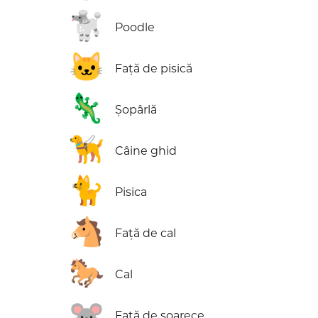
🐩
Poodle
🐱
Față de pisică
🦎
Șopârlă
🦮
Câine ghid
🐈
Pisica
🐴
Față de cal
🐎
Cal
🐭
Față de șoarece