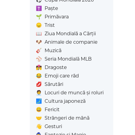
✝️
Paște
🌱
Primăvara
😞
Trist
📖
Ziua Mondială a Cărții
🐶
Animale de companie
🎸
Muzică
⚾
Seria Mondială MLB
👩‍❤️‍💋‍👨
Dragoste
😂
Emoji care râd
💋
Sărutări
🧑‍💼
Locuri de muncă și roluri
🗾
Cultura japoneză
😄
Fericit
🤝
Strângeri de mână
👋
Gesturi
🧙
Fantezie și Magie