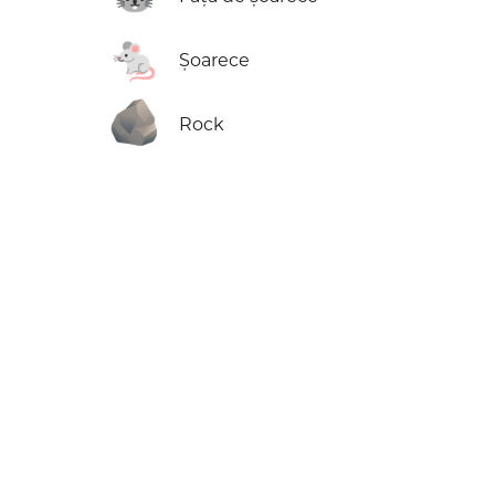
🐁
Șoarece
🪨
Rock