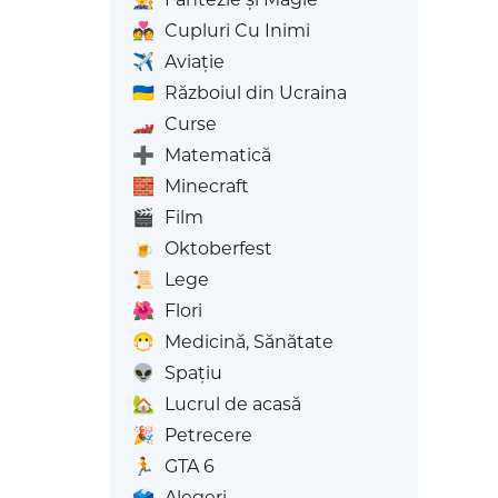
💑
Cupluri Cu Inimi
✈️
Aviaţie
🇺🇦
Războiul din Ucraina
🏎️
Curse
➕
Matematică
🧱
Minecraft
🎬
Film
🍺
Oktoberfest
📜
Lege
🌺
Flori
😷
Medicină, Sănătate
👽
Spațiu
🏡
Lucrul de acasă
🎉
Petrecere
🏃
GTA 6
🗳️
Alegeri