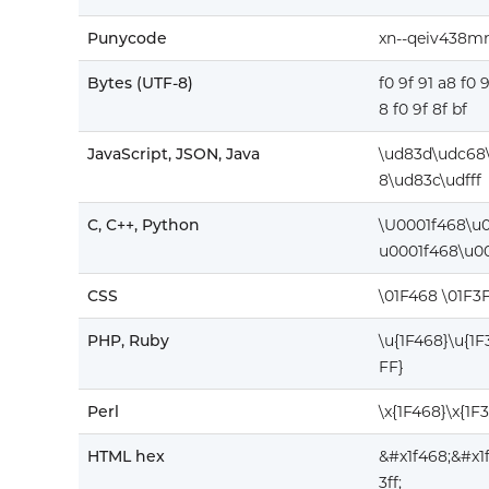
Punycode
xn--qeiv438m
Bytes (UTF-8)
f0 9f 91 a8 f0 
8 f0 9f 8f bf
JavaScript, JSON, Java
\ud83d\udc68
8\ud83c\udfff
C, C++, Python
\U0001f468\u
u0001f468\u00
CSS
\01F468 \01F3
PHP, Ruby
\u{1F468}\u{1
FF}
Perl
\x{1F468}\x{1F
HTML hex
&#x1f468;&#x1
3ff;