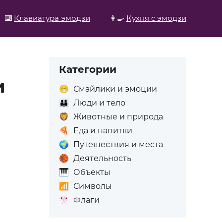
⌨️
Клавиатура эмодзи
👩‍🍳
Кухня с эмодзи
Категории
и
😁
Смайлики и эмоции
👪
Люди и тело
🦁
Животные и природа
🍕
Еда и напитки
🌍
Путешествия и места
🏀
Деятельность
🎹
Объекты
📶
Символы
🎌
Флаги