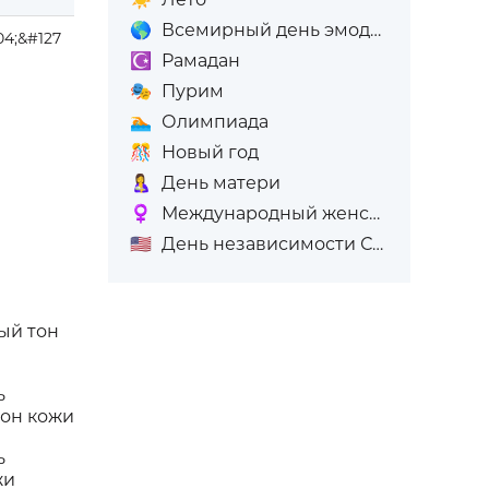
🌎
Всемирный день эмодзи
04;&#127
☪️
Рамадан
🎭
Пурим
🏊
Олимпиада
🎊
Новый год
🤱
День матери
♀️
Международный женский день (8-е марта)
🇺🇸
День независимости США
ый тон
ь
тон кожи
ь
жи