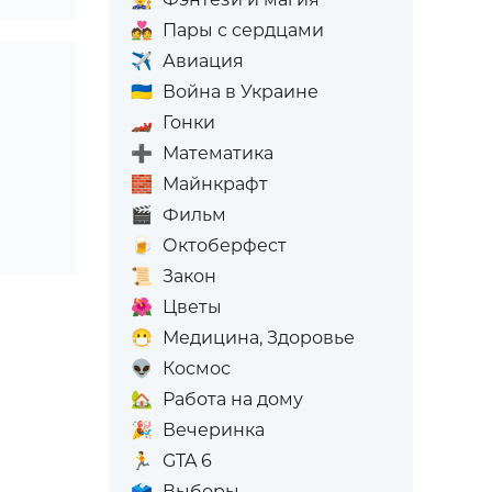
💑
Пары с сердцами
✈️
Авиация
🇺🇦
Война в Украине
🏎️
Гонки
➕
Математика
🧱
Майнкрафт
🎬
Фильм
🍺
Октоберфест
📜
Закон
🌺
Цветы
😷
Медицина, Здоровье
👽
Космос
🏡
Работа на дому
🎉
Вечеринка
🏃
GTA 6
🗳️
Выборы