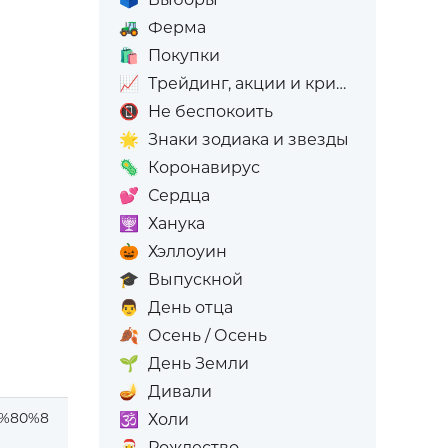
🚜
Ферма
🛍️
Покупки
📈
Трейдинг, акции и криптовалюта
📵
Не беспокоить
🌟
Знаки зодиака и звезды
🦠
Коронавирус
💕
Сердца
🕎
Ханука
🎃
Хэллоуин
🎓
Выпускной
👨
День отца
🍂
Осень / Осень
🌱
День Земли
🪔
Дивали
%80%8
🕉️
Холи
🎅
Рождество