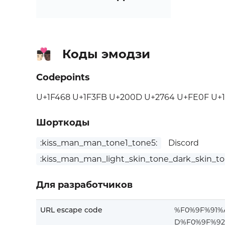
Коды эмодзи
👨🏻‍❤️‍💋‍👨🏿
Codepoints
U+1F468 U+1F3FB U+200D U+2764 U+FE0F U+
Шорткоды
:kiss_man_man_tone1_tone5:
Discord
:kiss_man_man_light_skin_tone_dark_skin_to
Для разработчиков
URL escape code
%F0%9F%91
D%F0%9F%92