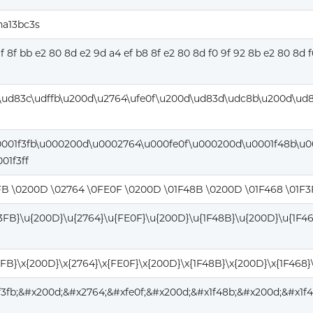
na13bc3s
9f 8f bb e2 80 8d e2 9d a4 ef b8 8f e2 80 8d f0 9f 92 8b e2 80 8d f
\ud83c\udffb\u200d\u2764\ufe0f\u200d\ud83d\udc8b\u200d\ud
0001f3fb\u000200d\u0002764\u000fe0f\u000200d\u0001f48b\u
01f3ff
FB \0200D \02764 \0FE0F \0200D \01F48B \0200D \01F468 \01F3
F3FB}\u{200D}\u{2764}\u{FE0F}\u{200D}\u{1F48B}\u{200D}\u{1F46
3FB}\x{200D}\x{2764}\x{FE0F}\x{200D}\x{1F48B}\x{200D}\x{1F468}
f3fb;&#x200d;&#x2764;&#xfe0f;&#x200d;&#x1f48b;&#x200d;&#x1f4