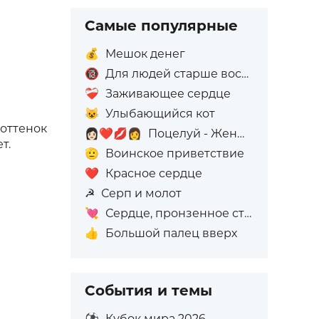
Самые популярные
💰
Мешок денег
🔞
Для людей старше восемнадцати лет
❤️‍🩹
Заживающее сердце
😺
Улыбающийся кот
й оттенок
👩🏻‍❤️‍💋‍👩
Поцелуй - Женщина: Светлый тон кожи, Женщина: Без тона кожи
т.
🫡
Воинское приветствие
❤️
Красное сердце
☭
Серп и молот
💘
Сердце, пронзенное стрелой
👍
Большой палец вверх
События и темы
⚽
Кубок мира 2026