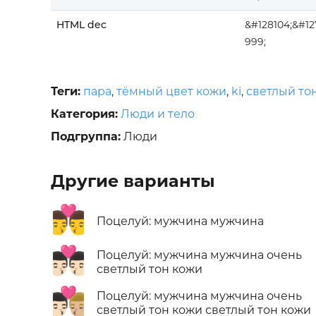
HTML dec
&#128104;&#12
999;
Теги:
пара
,
тёмный цвет кожи
,
ki
,
светлый то
Категория:
Люди и тело
Подгруппа:
Люди
Другие варианты
👨‍❤️‍💋‍👨
Поцелуй: мужчина мужчина
👨🏻‍❤️‍💋‍👨🏻
Поцелуй: мужчина мужчина очень
светлый тон кожи
👨🏻‍❤️‍💋‍👨🏼
Поцелуй: мужчина мужчина очень
светлый тон кожи светлый тон кожи