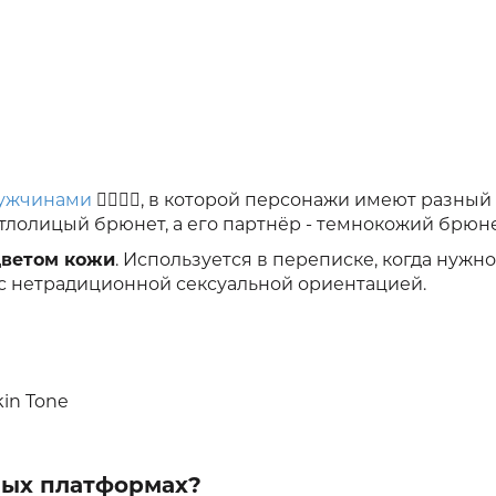
ужчинами
👨‍❤️‍💋‍👨, в которой персонажи имеют разны
тлолицый брюнет, а его партнёр - темнокожий брюне
цветом кожи
. Используется в переписке, когда нужно
с нетрадиционной сексуальной ориентацией.
kin Tone
зных платформах?