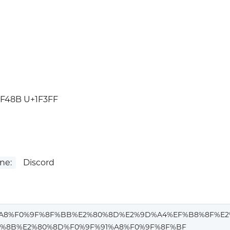
1F48B U+1F3FF
ne:
Discord
%A8%F0%9F%8F%BB%E2%80%8D%E2%9D%A4%EF%B8%8F%E2
%8B%E2%80%8D%F0%9F%91%A8%F0%9F%8F%BF