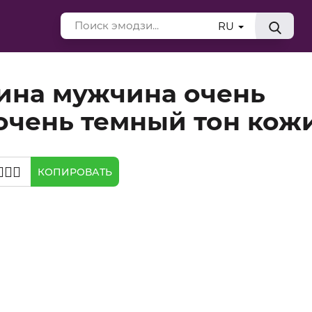
RU
ина мужчина очень
очень темный тон кож
💋‍👨🏿
КОПИРОВАТЬ