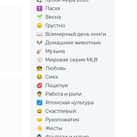
✝️
Пасха
🌱
Весна
😞
Грустно
📖
Всемирный день книги
🐶
Домашние животные
🎸
Музыка
⚾
Мировая серия MLB
👩‍❤️‍💋‍👨
Любовь
😂
Смех
💋
Поцелуи
🧑‍💼
Работа и роли
🗾
Японская культура
😄
Счастливый
🤝
Рукопожатия
👋
Жесты
🧙
Фэнтези и магия