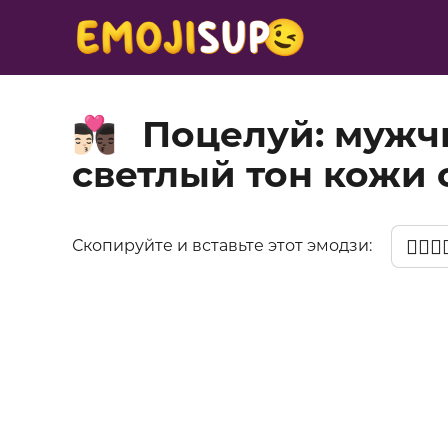
Поцелуй: мужч
👨🏻‍❤️‍💋‍👨🏿
светлый тон кожи 
👨🏻‍❤️‍
Скопируйте и вставьте этот эмодзи: