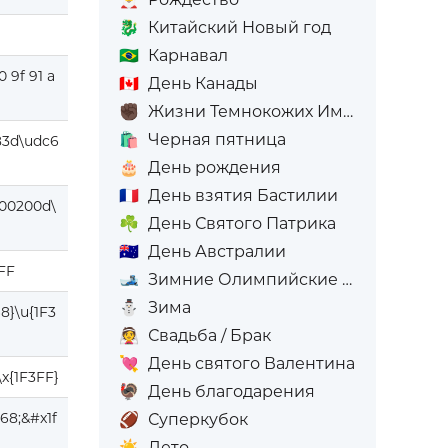
🐉
Китайский Новый год
🇧🇷
Карнавал
0 9f 91 a
🇨🇦
День Канады
✊🏿
Жизни Темнокожих Имеют Значение
🛍️
Черная пятница
83d\udc6
🎂
День рождения
🇫🇷
День взятия Бастилии
000200d\
☘️
День Святого Патрика
🇦🇺
День Австралии
FF
🎿
Зимние Олимпийские игры
⛄
Зима
8}\u{1F3
👰
Свадьба / Брак
💘
День святого Валентина
\x{1F3FF}
🦃
День благодарения
68;&#x1f
🏈
Суперкубок
☀️
Лето