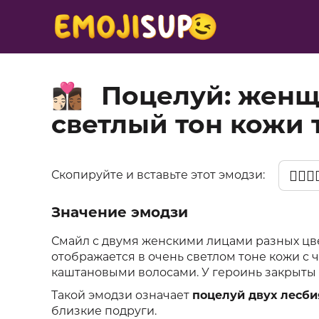
Поцелуй: женщ
👩🏻‍❤️‍💋‍👩🏾
светлый тон кожи
👩🏻‍❤️‍
Скопируйте и вставьте этот эмодзи:
Значение эмодзи
Смайл с двумя женскими лицами разных цв
отображается в очень светлом тоне кожи с ч
каштановыми волосами. У героинь закрыты 
Такой эмодзи означает
поцелуй двух лесби
близкие подруги.