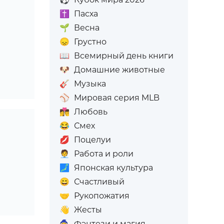
✝️
Пасха
🌱
Весна
😞
Грустно
📖
Всемирный день книги
🐶
Домашние животные
🎸
Музыка
⚾
Мировая серия MLB
👩‍❤️‍💋‍👨
Любовь
😂
Смех
💋
Поцелуи
🧑‍💼
Работа и роли
🗾
Японская культура
😄
Счастливый
🤝
Рукопожатия
👋
Жесты
🧙
Фэнтези и магия