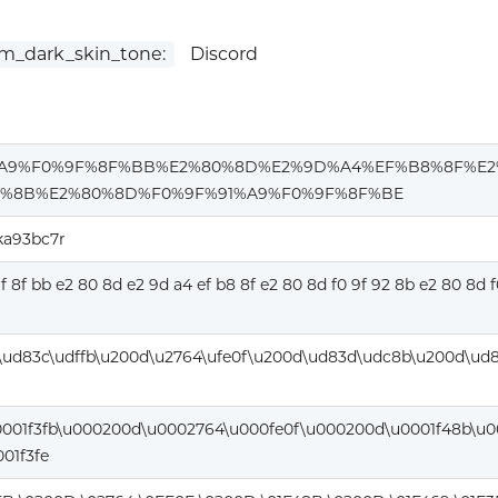
m_dark_skin_tone:
Discord
%A9%F0%9F%8F%BB%E2%80%8D%E2%9D%A4%EF%B8%8F%E2
%8B%E2%80%8D%F0%9F%91%A9%F0%9F%8F%BE
ka93bc7r
9f 8f bb e2 80 8d e2 9d a4 ef b8 8f e2 80 8d f0 9f 92 8b e2 80 8d f
\ud83c\udffb\u200d\u2764\ufe0f\u200d\ud83d\udc8b\u200d\ud
0001f3fb\u000200d\u0002764\u000fe0f\u000200d\u0001f48b\u
01f3fe