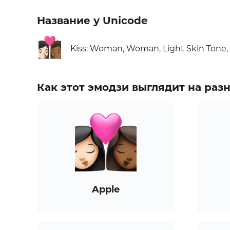
Название у Unicode
👩🏻‍❤️‍💋‍👩🏾
Kiss: Woman, Woman, Light Skin Tone
Как этот эмодзи выглядит на ра
Apple