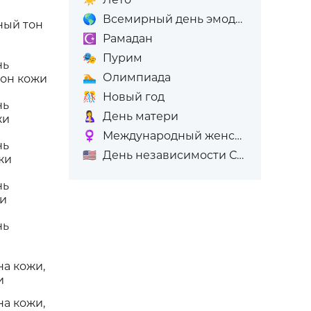
🌎
Всемирный день эмодзи
ный тон
☪️
Рамадан
🎭
Пурим
нь
🏊
Олимпиада
тон кожи
🎊
Новый год
нь
🤱
День матери
жи
♀️
Международный женский день (8-е марта)
нь
🇺🇸
День независимости США
жи
нь
жи
нь
на кожи,
и
на кожи,