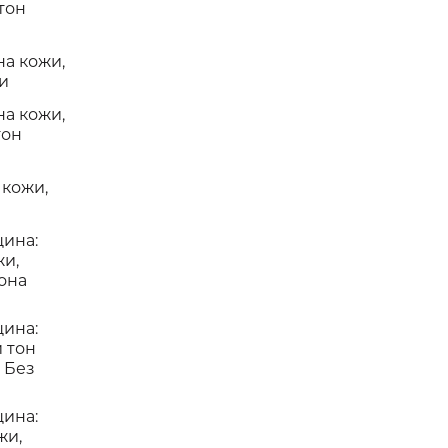
тон
на кожи,
и
на кожи,
тон
 кожи,
ина:
жи,
она
ина:
 тон
 Без
ина:
жи,