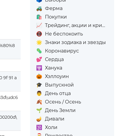
🚜
Ферма
🛍️
Покупки
📈
Трейдинг, акции и криптовалюта
📵
Не беспокоить
🌟
Знаки зодиака и звезды
%80%8
🦠
Коронавирус
💕
Сердца
🕎
Ханука
🎃
Хэллоуин
0 9f 91 a
🎓
Выпускной
👨
День отца
83d\udc6
🍂
Осень / Осень
🌱
День Земли
000200d\
🪔
Дивали
🕉️
Холи
🎅
Рождество