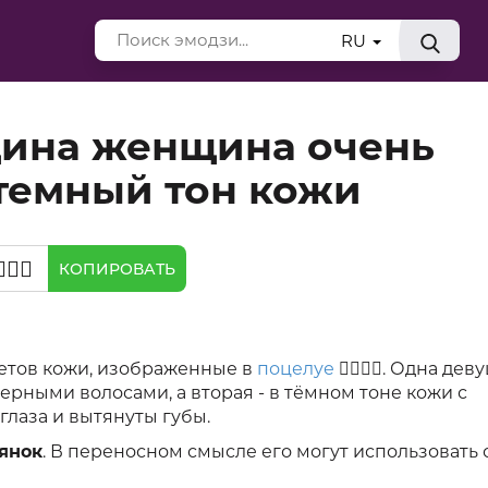
RU
ина женщина очень
 темный тон кожи
💋‍👩🏾
КОПИРОВАТЬ
етов кожи, изображенные в
поцелуе
👩‍❤️‍💋‍👩. Одна де
ерными волосами, а вторая - в тёмном тоне кожи с
глаза и вытянуты губы.
янок
. В переносном смысле его могут использовать 