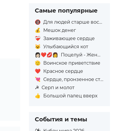
Самые популярные
🔞
Для людей старше восемнадцати лет
💰
Мешок денег
❤️‍🩹
Заживающее сердце
😺
Улыбающийся кот
👩🏻‍❤️‍💋‍👩
Поцелуй - Женщина: Светлый тон кожи, Женщина: Без тона кожи
🫡
Воинское приветствие
❤️
Красное сердце
💘
Сердце, пронзенное стрелой
☭
Серп и молот
👍
Большой палец вверх
События и темы
⚽
Кубок мира 2026