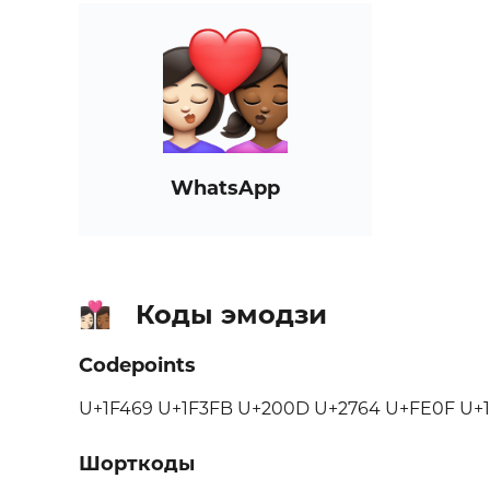
WhatsApp
Коды эмодзи
👩🏻‍❤️‍💋‍👩🏾
Codepoints
U+1F469 U+1F3FB U+200D U+2764 U+FE0F U+
Шорткоды