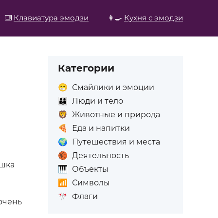
⌨️
Клавиатура эмодзи
👩‍🍳
Кухня с эмодзи
Категории
😁
Смайлики и эмоции
👪
Люди и тело
🦁
Животные и природа
🍕
Еда и напитки
🌍
Путешествия и места
🏀
Деятельность
вушка
🎹
Объекты
📶
Символы
🎌
Флаги
очень