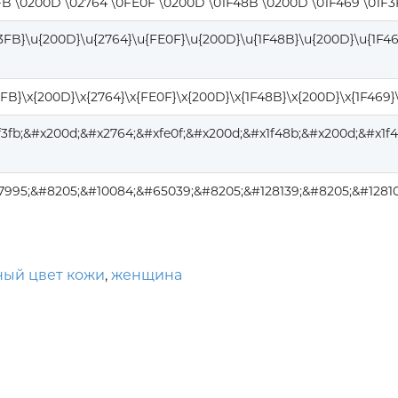
FB \0200D \02764 \0FE0F \0200D \01F48B \0200D \01F469 \01F3
F3FB}\u{200D}\u{2764}\u{FE0F}\u{200D}\u{1F48B}\u{200D}\u{1F46
3FB}\x{200D}\x{2764}\x{FE0F}\x{200D}\x{1F48B}\x{200D}\x{1F469}
f3fb;&#x200d;&#x2764;&#xfe0f;&#x200d;&#x1f48b;&#x200d;&#x1f4
7995;&#8205;&#10084;&#65039;&#8205;&#128139;&#8205;&#12810
ный цвет кожи
,
женщина