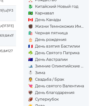
FE
🐉
Китайский Новый год
9}\u{1F3
🇧🇷
Карнавал
🇨🇦
День Канады
\x{1F3FE}
✊🏿
Жизни Темнокожих Имеют Значение
🛍️
Черная пятница
69;&#x1f
🎂
День рождения
🇫🇷
День взятия Бастилии
5;&#127
☘️
День Святого Патрика
🇦🇺
День Австралии
🎿
Зимние Олимпийские игры
⛄
Зима
👰
Свадьба / Брак
💘
День святого Валентина
🦃
День благодарения
🏈
Суперкубок
☀️
Лето