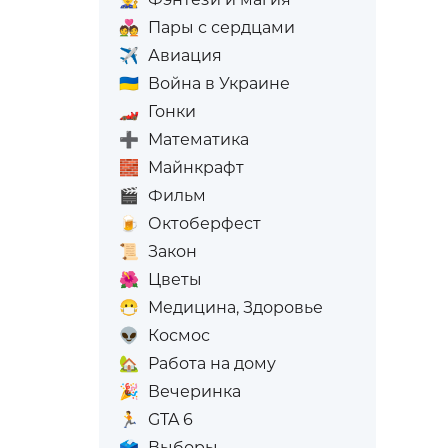
💑
Пары с сердцами
✈️
Авиация
🇺🇦
Война в Украине
🏎️
Гонки
➕
Математика
🧱
Майнкрафт
🎬
Фильм
🍺
Октоберфест
📜
Закон
🌺
Цветы
😷
Медицина, Здоровье
👽
Космос
🏡
Работа на дому
🎉
Вечеринка
🏃
GTA 6
🗳️
Выборы