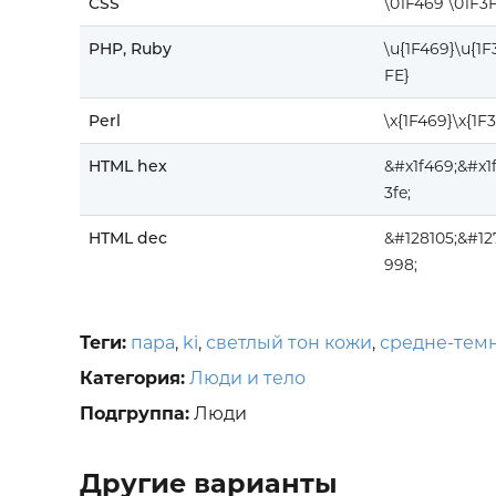
CSS
\01F469 \01F3
PHP, Ruby
\u{1F469}\u{1
FE}
Perl
\x{1F469}\x{1F
HTML hex
&#x1f469;&#x1
3fe;
HTML dec
&#128105;&#12
998;
Теги:
пара
,
ki
,
светлый тон кожи
,
средне-тем
Категория:
Люди и тело
Подгруппа:
Люди
Другие варианты