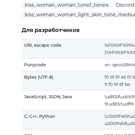
:kiss_woman_woman_tone1_tone4:
Discord
:kiss_woman_woman_light_skin_tone_mediu
Для разработчиков
URL escape code
%F0%9F%91
D%F0%9F%92
Punycode
xn--qeiv438m
Bytes (UTF-8)
f0 9f 91 a9 f0 
9 f0 9f 8f be
JavaScript, JSON, Java
\ud83d\udc69
9\ud83c\udffe
C, C++, Python
\U0001f469\u
u0001f469\u00