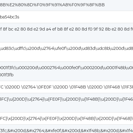
8B%E2%80%8D%F0%9F%91%A8%F0%9F%8F%BB
ba54bc3s
9f 8f bc e2 80 8d e2 9d a4 ef b8 8f e2 80 8d f0 9f 92 8b e2 80 8d f
\ud83c\udffc\u200d\u2764\ufe0f\u200d\ud83d\udc8b\u200d\ud
0001f3fc\u000200d\u0002764\u000fe0f\u000200d\u0001f48b\u0
01f3fb
FC \0200D \02764 \0FE0F \0200D \01F48B \0200D \01F468 \01F
F3FC}\u{200D}\u{2764}\u{FE0F}\u{200D}\u{1F48B}\u{200D}\u{1F46
3FC}\x{200D}\x{2764}\x{FE0F}\x{200D}\x{1F48B}\x{200D}\x{1F468}
f3fc;&#x200d;&#x2764;&#xfe0f;&#x200d;&#x1f48b;&#x200d;&#x1f4