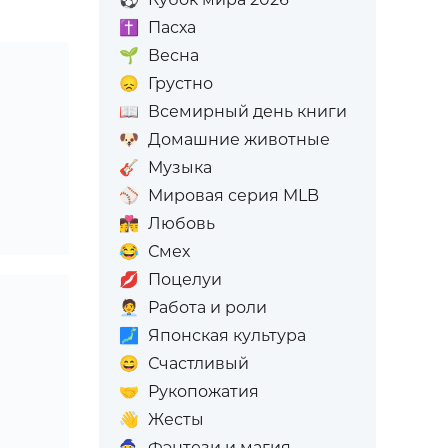
✝️
Пасха
🌱
Весна
😞
Грустно
📖
Всемирный день книги
🐶
Домашние животные
🎸
Музыка
⚾
Мировая серия MLB
👩‍❤️‍💋‍👨
Любовь
😂
Смех
💋
Поцелуи
🧑‍💼
Работа и роли
🗾
Японская культура
😄
Счастливый
🤝
Рукопожатия
👋
Жесты
🧙
Фэнтези и магия