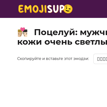
Поцелуй: мужч
👨🏼‍❤️‍💋‍👨🏻
кожи очень светлы
👨🏼‍❤️‍
Скопируйте и вставьте этот эмодзи: