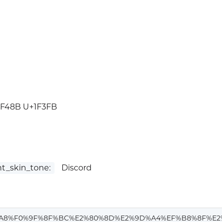
1F48B U+1F3FB
t_skin_tone:
Discord
%A8%F0%9F%8F%BC%E2%80%8D%E2%9D%A4%EF%B8%8F%E2