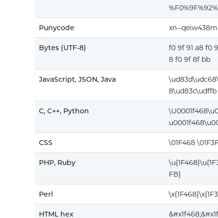
%F0%9F%92%
Punycode
xn--qeiw438m
Bytes (UTF-8)
f0 9f 91 a8 f0 
8 f0 9f 8f bb
JavaScript, JSON, Java
\ud83d\udc68
8\ud83c\udffb
C, C++, Python
\U0001f468\u
u0001f468\u00
CSS
\01F468 \01F3
PHP, Ruby
\u{1F468}\u{1
FB}
Perl
\x{1F468}\x{1F
HTML hex
&#x1f468;&#x1