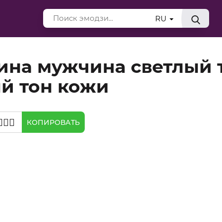
RU
ина мужчина светлый 
й тон кожи
💋‍👨🏻
КОПИРОВАТЬ