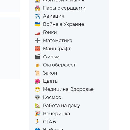
💑
Пары с сердцами
✈️
Авиация
🇺🇦
Война в Украине
🏎️
Гонки
➕
Математика
🧱
Майнкрафт
🎬
Фильм
🍺
Октоберфест
📜
Закон
🌺
Цветы
😷
Медицина, Здоровье
👽
Космос
🏡
Работа на дому
🎉
Вечеринка
🏃
GTA 6
🗳️
Выборы