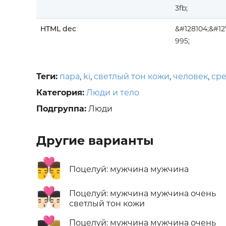
3fb;
HTML dec
&#128104;&#12
995;
Теги:
пара
,
ki
,
светлый тон кожи
,
человек
,
сре
Категория:
Люди и тело
Подгруппа:
Люди
Другие варианты
👨‍❤️‍💋‍👨
Поцелуй: мужчина мужчина
👨🏻‍❤️‍💋‍👨🏻
Поцелуй: мужчина мужчина очень
светлый тон кожи
Поцелуй: мужчина мужчина очень