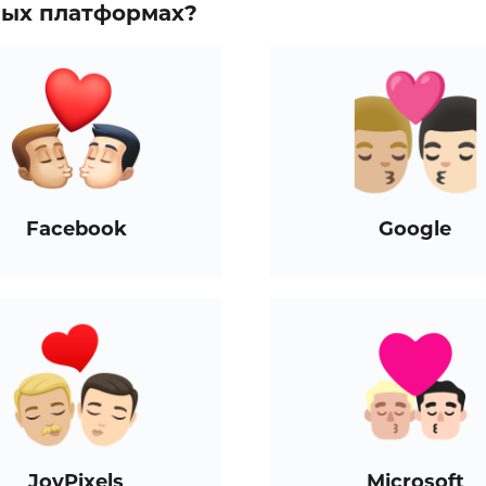
зных платформах?
Facebook
Google
JoyPixels
Microsoft