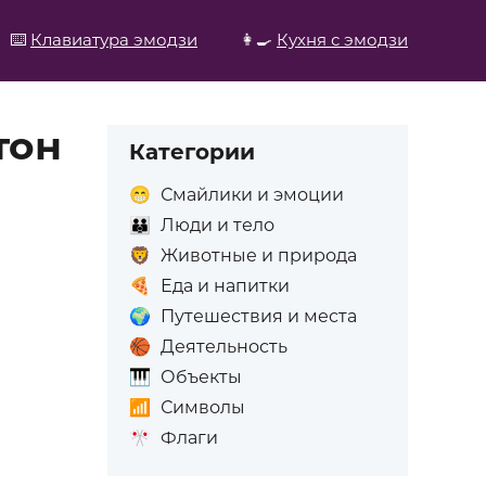
⌨️
Клавиатура эмодзи
👩‍🍳
Кухня с эмодзи
тон
Категории
😁
Смайлики и эмоции
👪
Люди и тело
🦁
Животные и природа
🍕
Еда и напитки
🌍
Путешествия и места
🏀
Деятельность
🎹
Объекты
📶
Символы
🎌
Флаги