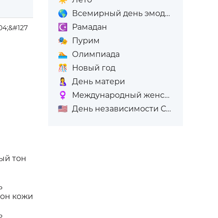
🌎
Всемирный день эмодзи
☪️
Рамадан
04;&#127
🎭
Пурим
🏊
Олимпиада
🎊
Новый год
🤱
День матери
♀️
Международный женский день (8-е марта)
🇺🇸
День независимости США
ый тон
ь
тон кожи
ь