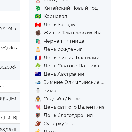
🐉
Китайский Новый год
🇧🇷
Карнавал
🇨🇦
День Канады
0 9f 91 a
✊🏿
Жизни Темнокожих Имеют Значение
🛍️
Черная пятница
83d\udc6
🎂
День рождения
🇫🇷
День взятия Бастилии
☘️
День Святого Патрика
00200d\
🇦🇺
День Австралии
🎿
Зимние Олимпийские игры
3FB
⛄
Зима
8}\u{1F3
👰
Свадьба / Брак
💘
День святого Валентина
🦃
День благодарения
\x{1F3FB}
🏈
Суперкубок
68;&#x1f
☀️
Лето