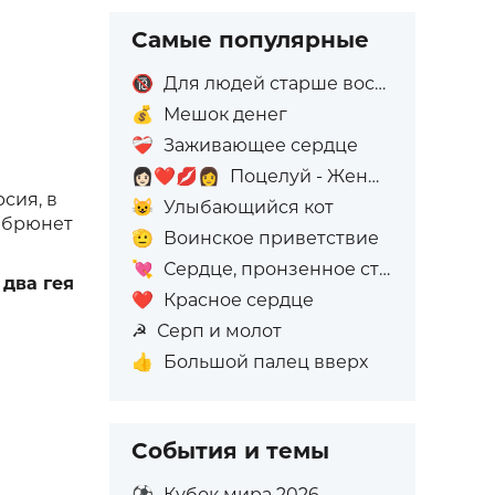
Самые популярные
🔞
Для людей старше восемнадцати лет
💰
Мешок денег
❤️‍🩹
Заживающее сердце
👩🏻‍❤️‍💋‍👩
Поцелуй - Женщина: Светлый тон кожи, Женщина: Без тона кожи
Версия, в
😺
Улыбающийся кот
- брюнет
🫡
Воинское приветствие
💘
Сердце, пронзенное стрелой
о
два гея
❤️
Красное сердце
☭
Серп и молот
👍
Большой палец вверх
События и темы
⚽
Кубок мира 2026