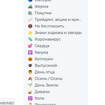
🚜
Ферма
🛍️
Покупки
📈
Трейдинг, акции и криптовалюта
📵
Не беспокоить
🌟
Знаки зодиака и звезды
🦠
Коронавирус
💕
Сердца
🕎
Ханука
🎃
Хэллоуин
🎓
Выпускной
👨
День отца
🍂
Осень / Осень
🌱
День Земли
🪔
Дивали
🕉️
Холи
%80%8D
🎅
Рождество