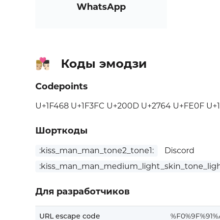
WhatsApp
Коды эмодзи
👨🏼‍❤️‍💋‍👨🏻
Codepoints
U+1F468 U+1F3FC U+200D U+2764 U+FE0F U+
Шорткоды
:kiss_man_man_tone2_tone1:
Discord
:kiss_man_man_medium_light_skin_tone_ligh
Для разработчиков
URL escape code
%F0%9F%91